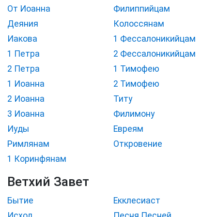
От Иоанна
Филиппийцам
Деяния
Колоссянам
Иакова
1 Фессалоникийцам
1 Петра
2 Фессалоникийцам
2 Петра
1 Тимофею
1 Иоанна
2 Тимофею
2 Иоанна
Титу
3 Иоанна
Филимону
Иуды
Евреям
Римлянам
Откровение
1 Коринфянам
Ветхий Завет
Бытие
Екклесиаст
Исход
Песня Песней