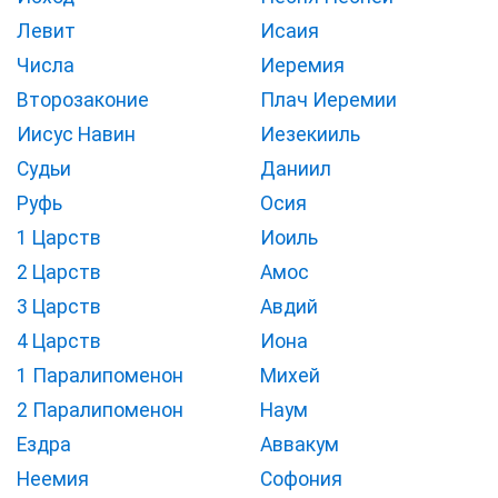
Левит
Исаия
Числа
Иеремия
Второзаконие
Плач Иеремии
Иисус Навин
Иезекииль
Судьи
Даниил
Руфь
Осия
1 Царств
Иоиль
2 Царств
Амос
3 Царств
Авдий
4 Царств
Иона
1 Паралипоменон
Михей
2 Паралипоменон
Наум
Ездра
Аввакум
Неемия
Софония