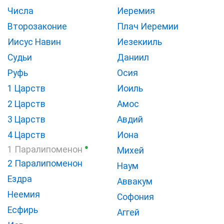
Числа
Иеремия
Второзаконие
Плач Иеремии
Иисус Навин
Иезекииль
Судьи
Даниил
Руфь
Осия
1 Царств
Иоиль
2 Царств
Амос
3 Царств
Авдий
4 Царств
Иона
●
1 Паралипоменон
Михей
2 Паралипоменон
Наум
Ездра
Аввакум
Неемия
Софония
Есфирь
Аггей