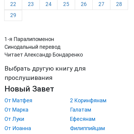
22
23
24
25
26
27
28
29
1-я Паралипоменон
Синодальный перевод
Читает Александр Бондаренко
Выбрать другую книгу для
прослушивания
Новый Завет
От Матфея
2 Коринфянам
От Марка
Галатам
От Луки
Ефесянам
От Иоанна
Филиппийцам