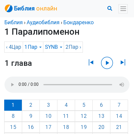
Библия
онлайн
Библия
›
Аудиобиблия
›
Бондаренко
1 Паралипоменон
‹
4Цар
1Пар
SYNB
2Пар
›
1 глава
1
2
3
4
5
6
7
8
9
10
11
12
13
14
15
16
17
18
19
20
21