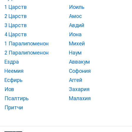
1 Царств
Иоиль
2 Царств
Амос
3 Царств
Авдий
4 Царств
Иона
1 Паралипоменон
Михей
2 Паралипоменон
Наум
Ездра
Аввакум
Неемия
Софония
Есфирь
Аггей
Иов
Захария
Псалтирь
Малахия
Притчи