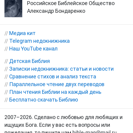
Российское Библейское Общество
Александр Бондаренко
//
Медиа кит
//
Telegram недокнижника
//
Наш YouTube канал
//
Детская Библия
//
Записки недокнижника: статьи и новости
//
Сравнение стихов и анализ текста
//
Параллельное чтение двух переводов
//
План чтения Библии на каждый день
//
Бесплатно скачать Библию
2007–2026. Сделано с любовью для любящих и
ищущих Бога. Если у вас есть вопросы или
пожелания, то пишите нам
bible-man@mail.ru
.