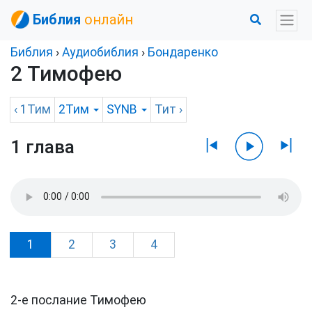
Библия
онлайн
Библия
›
Аудиобиблия
›
Бондаренко
2 Тимофею
‹
1Тим
2Тим
SYNB
Тит
›
1 глава
1
2
3
4
2-е послание Тимофею