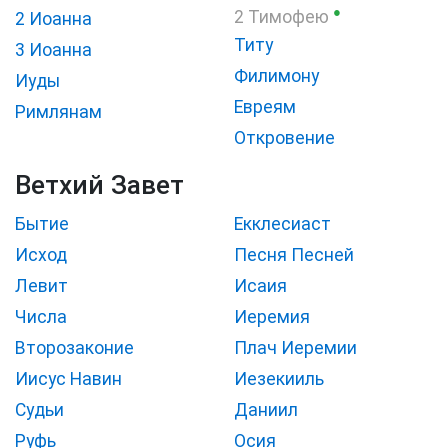
●
2 Тимофею
2 Иоанна
Титу
3 Иоанна
Филимону
Иуды
Евреям
Римлянам
Откровение
Ветхий Завет
Бытие
Екклесиаст
Исход
Песня Песней
Левит
Исаия
Числа
Иеремия
Второзаконие
Плач Иеремии
Иисус Навин
Иезекииль
Судьи
Даниил
Руфь
Осия