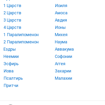
1 Царств
Иоиля
2 Царств
Амоса
3 Царств
Авдия
4 Царств
Ионы
1 Паралипоменон
Михея
2 Паралипоменон
Наума
Ездры
Аввакума
Неемии
Софонии
Эсфирь
Аггея
Иова
Захарии
Псалтирь
Малахии
Притчи