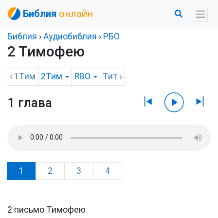
Библия
онлайн
Библия
›
Аудиобиблия
›
РБО
2 Тимофею
‹
1Тим
2Тим
RBO
Тит
›
1 глава
1
2
3
4
2 письмо Тимофею