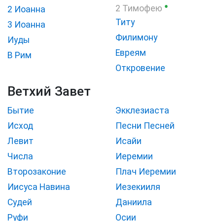
●
2 Тимофею
2 Иоанна
Титу
3 Иоанна
Филимону
Иуды
Евреям
В Рим
Откровение
Ветхий Завет
Бытие
Экклезиаста
Исход
Песни Песней
Левит
Исайи
Числа
Иеремии
Второзаконие
Плач Иеремии
Иисуса Навина
Иезекииля
Судей
Даниила
Руфи
Осии