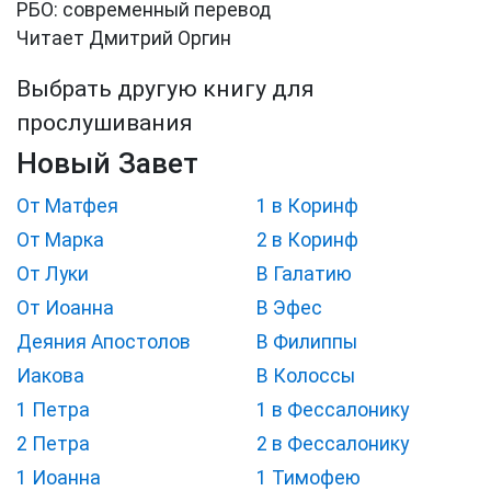
РБО: современный перевод
Читает Дмитрий Оргин
Выбрать другую книгу для
прослушивания
Новый Завет
От Матфея
1 в Коринф
От Марка
2 в Коринф
От Луки
В Галатию
От Иоанна
В Эфес
Деяния Апостолов
В Филиппы
Иакова
В Колоссы
1 Петра
1 в Фессалонику
2 Петра
2 в Фессалонику
1 Иоанна
1 Тимофею