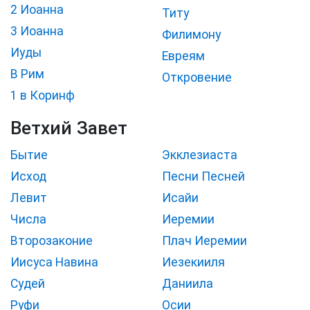
2 Иоанна
Титу
3 Иоанна
Филимону
Иуды
Евреям
В Рим
Откровение
1 в Коринф
Ветхий Завет
Бытие
Экклезиаста
Исход
Песни Песней
Левит
Исайи
Числа
Иеремии
Второзаконие
Плач Иеремии
Иисуса Навина
Иезекииля
Судей
Даниила
Руфи
Осии