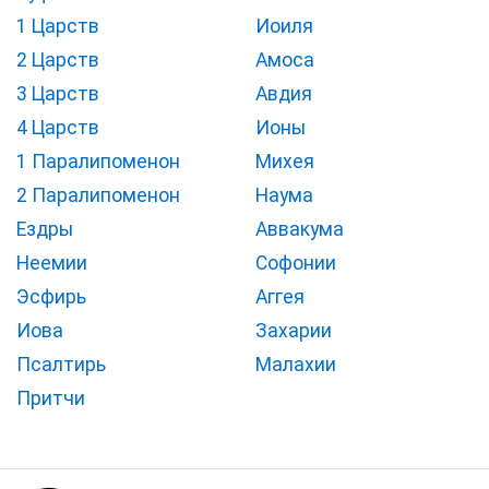
1 Царств
Иоиля
2 Царств
Амоса
3 Царств
Авдия
4 Царств
Ионы
1 Паралипоменон
Михея
2 Паралипоменон
Наума
Ездры
Аввакума
Неемии
Софонии
Эсфирь
Аггея
Иова
Захарии
Псалтирь
Малахии
Притчи