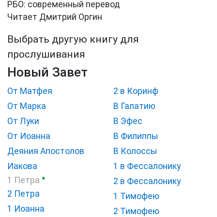
РБО: современный перевод
Читает Дмитрий Оргин
Выбрать другую книгу для
прослушивания
Новый Завет
От Матфея
2 в Коринф
От Марка
В Галатию
От Луки
В Эфес
От Иоанна
В Филиппы
Деяния Апостолов
В Колоссы
Иакова
1 в Фессалонику
●
1 Петра
2 в Фессалонику
2 Петра
1 Тимофею
1 Иоанна
2 Тимофею