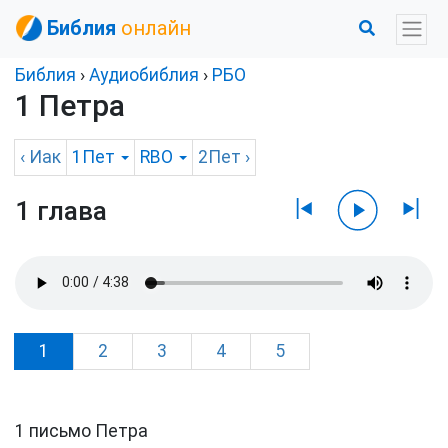
Библия
онлайн
Библия
›
Аудиобиблия
›
РБО
1 Петра
‹
Иак
1Пет
RBO
2Пет
›
1 глава
1
2
3
4
5
1 письмо Петра