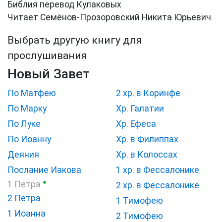
Библия перевод Кулаковых
Читает Семёнов-Прозоровский Никита Юрьевич
Выбрать другую книгу для
прослушивания
Новый Завет
По Матфею
2 хр. в Коринфе
По Марку
Хр. Галатии
По Луке
Хр. Ефеса
По Иоанну
Хр. в Филиппах
Деяния
Хр. в Колоссах
Послание Иакова
1 хр. в Фессалонике
●
1 Петра
2 хр. в Фессалонике
2 Петра
1 Тимофею
1 Иоанна
2 Тимофею