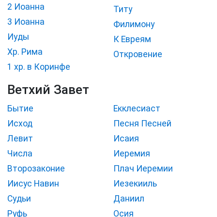
2 Иоанна
Титу
3 Иоанна
Филимону
Иуды
К Евреям
Хр. Рима
Откровение
1 хр. в Коринфе
Ветхий Завет
Бытие
Екклесиаст
Исход
Песня Песней
Левит
Исаия
Числа
Иеремия
Второзаконие
Плач Иеремии
Иисус Навин
Иезекииль
Судьи
Даниил
Руфь
Осия