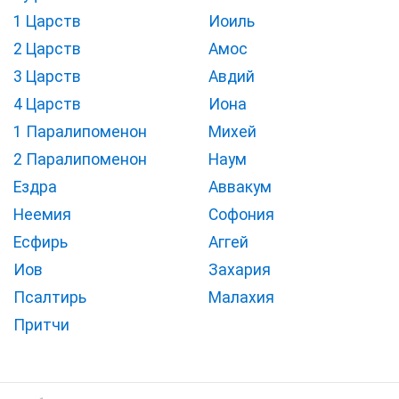
1 Царств
Иоиль
2 Царств
Амос
3 Царств
Авдий
4 Царств
Иона
1 Паралипоменон
Михей
2 Паралипоменон
Наум
Ездра
Аввакум
Неемия
Софония
Есфирь
Аггей
Иов
Захария
Псалтирь
Малахия
Притчи