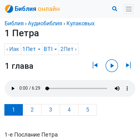
Библия
онлайн
Библия
›
Аудиобиблия
›
Кулаковых
1 Петра
‹
Иак
1Пет
BTI
2Пет
›
1 глава
1
2
3
4
5
1-е Послание Петра