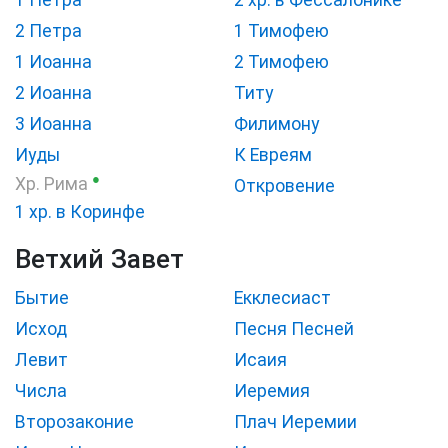
2 Петра
1 Тимофею
1 Иоанна
2 Тимофею
2 Иоанна
Титу
3 Иоанна
Филимону
Иуды
К Евреям
●
Хр. Рима
Откровение
1 хр. в Коринфе
Ветхий Завет
Бытие
Екклесиаст
Исход
Песня Песней
Левит
Исаия
Числа
Иеремия
Второзаконие
Плач Иеремии