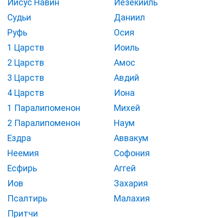
Иисус Навин
Иезекииль
Судьи
Даниил
Руфь
Осия
1 Царств
Иоиль
2 Царств
Амос
3 Царств
Авдий
4 Царств
Иона
1 Паралипоменон
Михей
2 Паралипоменон
Наум
Ездра
Аввакум
Неемия
Софония
Есфирь
Аггей
Иов
Захария
Псалтирь
Малахия
Притчи