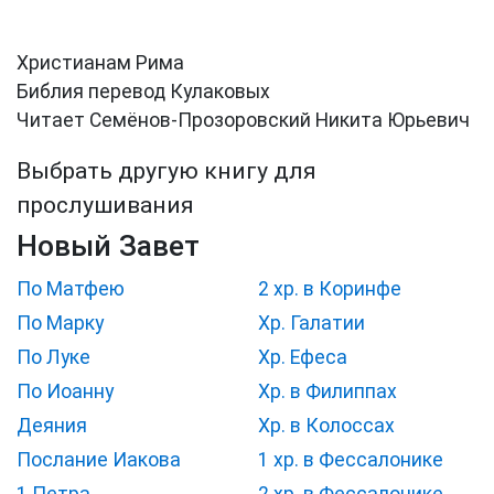
Христианам Рима
Библия перевод Кулаковых
Читает Семёнов-Прозоровский Никита Юрьевич
Выбрать другую книгу для
прослушивания
Новый Завет
По Матфею
2 хр. в Коринфе
По Марку
Хр. Галатии
По Луке
Хр. Ефеса
По Иоанну
Хр. в Филиппах
Деяния
Хр. в Колоссах
Послание Иакова
1 хр. в Фессалонике
1 Петра
2 хр. в Фессалонике