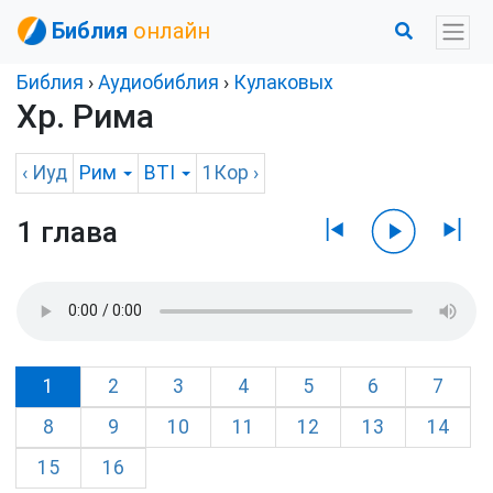
Библия
онлайн
Библия
›
Аудиобиблия
›
Кулаковых
Хр. Рима
‹
Иуд
Рим
BTI
1Кор
›
1 глава
1
2
3
4
5
6
7
8
9
10
11
12
13
14
15
16