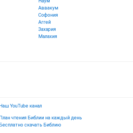
Наум
Аввакум
Софония
Аггей
Захария
Малахия
Наш YouTube канал
План чтения Библии на каждый день
Бесплатно скачать Библию