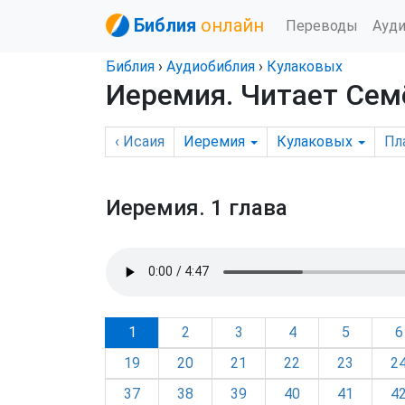
Библия
онлайн
Переводы
Ауд
Библия
›
Аудиобиблия
›
Кулаковых
Иеремия
. Читает Се
‹
Исаия
Иеремия
Кулаковых
Пл
Иеремия.
1 глава
1
2
3
4
5
6
19
20
21
22
23
2
37
38
39
40
41
4