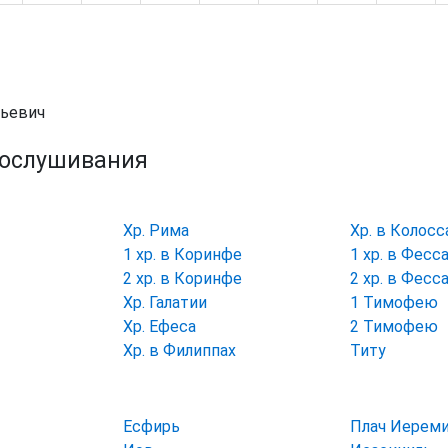
рьевич
рослушивания
Хр. Рима
Хр. в Колосс
1 хр. в Коринфе
1 хр. в Фесс
2 хр. в Коринфе
2 хр. в Фесс
Хр. Галатии
1 Тимофею
Хр. Ефеса
2 Тимофею
Хр. в Филиппах
Титу
Есфирь
Плач Иерем