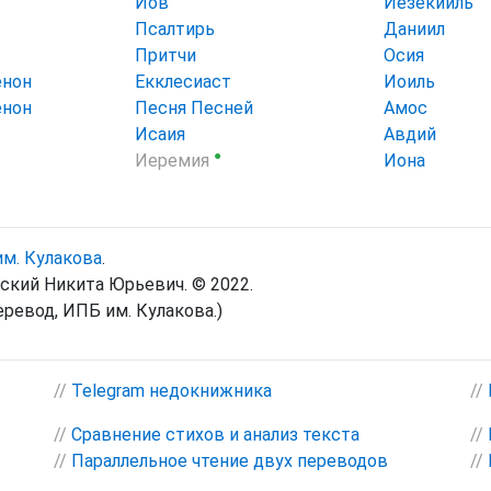
Иов
Иезекииль
Псалтирь
Даниил
Притчи
Осия
енон
Екклесиаст
Иоиль
енон
Песня Песней
Амос
Исаия
Авдий
●
Иеремия
Иона
м. Кулакова
.
ский Никита Юрьевич. © 2022.
ревод, ИПБ им. Кулакова.)
//
Telegram недокнижника
//
//
Сравнение стихов и анализ текста
//
//
Параллельное чтение двух переводов
//