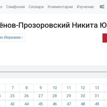
ио
Симфония
Словари
Комментарии
Изучение
мёнов-Прозоровский Никита 
ач Иеремии
›
7
8
9
10
11
12
13
4
25
26
27
28
29
30
31
2
43
44
45
46
47
48
49