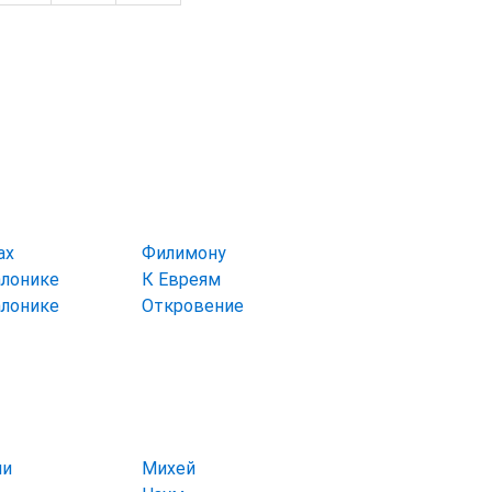
ах
Филимону
алонике
К Евреям
алонике
Откровение
ии
Михей