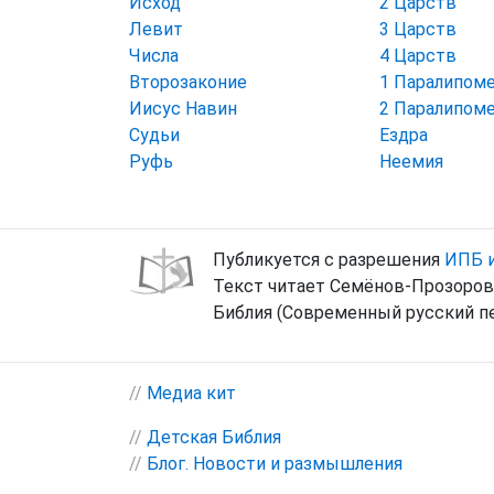
Исход
2 Царств
Левит
3 Царств
Числа
4 Царств
Второзаконие
1 Паралипом
Иисус Навин
2 Паралипом
Судьи
Ездра
Руфь
Неемия
Публикуется с разрешения
ИПБ и
Текст читает Семёнов-Прозоров
Библия (Современный русский пе
//
Медиа кит
//
Детская Библия
//
Блог. Новости и размышления