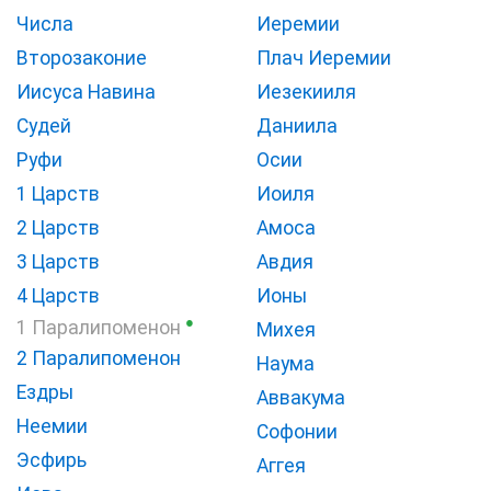
Числа
Иеремии
Второзаконие
Плач Иеремии
Иисуса Навина
Иезекииля
Судей
Даниила
Руфи
Осии
1 Царств
Иоиля
2 Царств
Амоса
3 Царств
Авдия
4 Царств
Ионы
●
1 Паралипоменон
Михея
2 Паралипоменон
Наума
Ездры
Аввакума
Неемии
Софонии
Эсфирь
Аггея