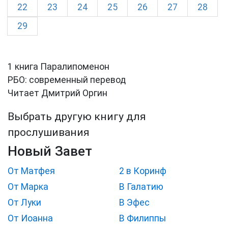
22
23
24
25
26
27
28
29
1 книга Паралипоменон
РБО: современный перевод
Читает Дмитрий Оргин
Выбрать другую книгу для
прослушивания
Новый Завет
От Матфея
2 в Коринф
От Марка
В Галатию
От Луки
В Эфес
От Иоанна
В Филиппы