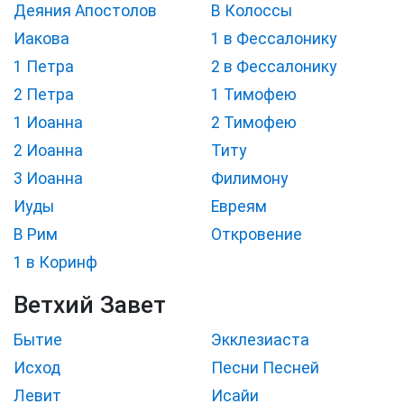
Деяния Апостолов
В Колоссы
Иакова
1 в Фессалонику
1 Петра
2 в Фессалонику
2 Петра
1 Тимофею
1 Иоанна
2 Тимофею
2 Иоанна
Титу
3 Иоанна
Филимону
Иуды
Евреям
В Рим
Откровение
1 в Коринф
Ветхий Завет
Бытие
Экклезиаста
Исход
Песни Песней
Левит
Исайи