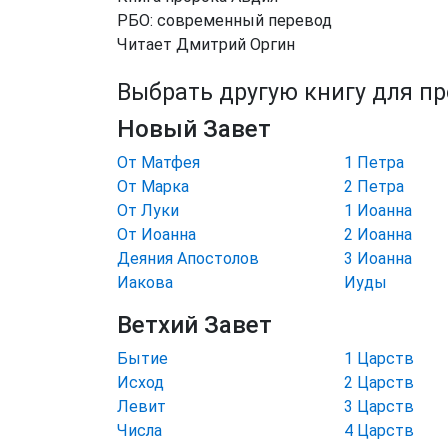
РБО: современный перевод
Читает Дмитрий Оргин
Выбрать другую книгу для п
Новый Завет
От Матфея
1 Петра
От Марка
2 Петра
От Луки
1 Иоанна
От Иоанна
2 Иоанна
Деяния Апостолов
3 Иоанна
Иакова
Иуды
Ветхий Завет
Бытие
1 Царств
Исход
2 Царств
Левит
3 Царств
Числа
4 Царств