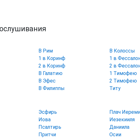
рослушивания
В Рим
В Колоссы
1 в Коринф
1 в Фессало
2 в Коринф
2 в Фессало
В Галатию
1 Тимофею
В Эфес
2 Тимофею
В Филиппы
Титу
Эсфирь
Плач Иерем
Иова
Иезекииля
Псалтирь
Даниила
Притчи
Осии