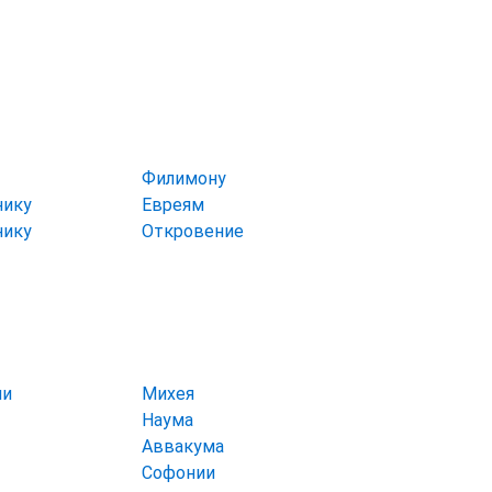
Филимону
нику
Евреям
нику
Откровение
ии
Михея
Наума
Аввакума
Софонии