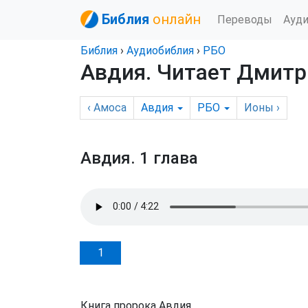
Библия
онлайн
Переводы
Ауд
Библия
›
Аудиобиблия
›
РБО
Авдия
. Читает Дмитр
‹
Амоса
Авдия
РБО
Ионы
›
Авдия.
1 глава
1
Книга пророка Авдия