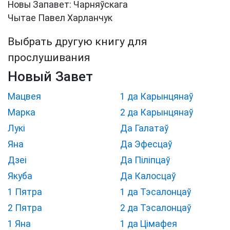
Новы Запавет: Чарняўскага
Чытае Павел Харланчук
Выбрать другую книгу для
прослушивания
Новый Завет
Мацвея
1 да Карынцянаў
Марка
2 да Карынцянаў
Лукі
Да Галатаў
Яна
Да Эфесцаў
Дзеі
Да Піліпцаў
Якуба
Да Калосцаў
1 Пятра
1 да Тэсалонцаў
2 Пятра
2 да Тэсалонцаў
1 Яна
1 да Цімафея