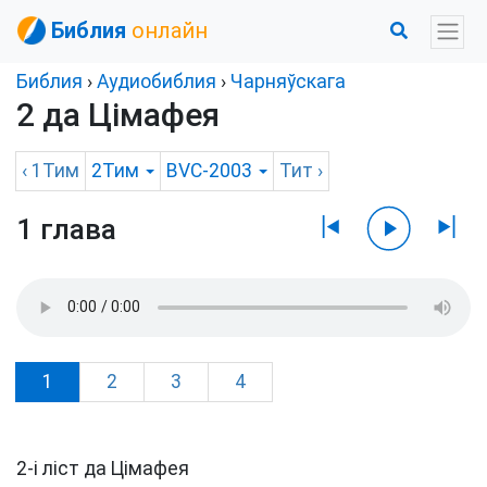
Библия
онлайн
Библия
›
Аудиобиблия
›
Чарняўскага
2 да Цімафея
‹
1Тим
2Тим
BVC-2003
Тит
›
1 глава
1
2
3
4
2-i ліст да Цімафея