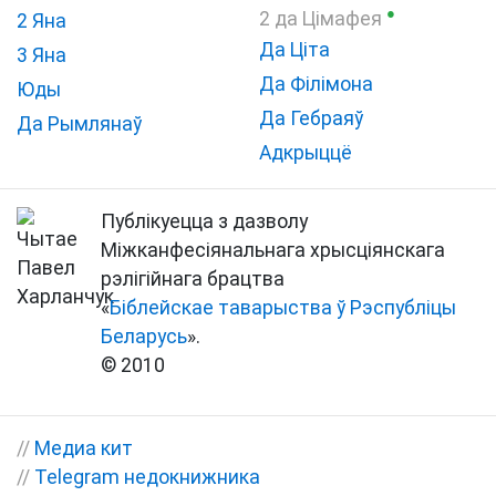
●
2 да Цімафея
2 Яна
Да Ціта
3 Яна
Да Філімона
Юды
Да Гебраяў
Да Рымлянаў
Адкрыццё
Публікуецца з дазволу
Міжканфесіянальнага хрысціянскага
рэлігійнага брацтва
«
Біблейскае таварыства ў Рэспубліцы
Беларусь
».
© 2010
//
Медиа кит
//
Telegram недокнижника