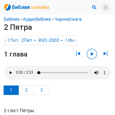
Библия
онлайн
Библия
›
Аудиобиблия
›
Чарняўскага
2 Пятра
‹
1Пет
2Пет
BVC-2003
1Ин
›
1 глава
1
2
3
2-i ліст Пётры