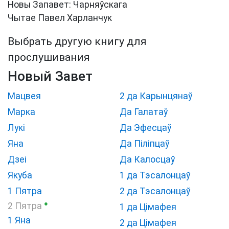
Новы Запавет: Чарняўскага
Чытае Павел Харланчук
Выбрать другую книгу для
прослушивания
Новый Завет
Мацвея
2 да Карынцянаў
Марка
Да Галатаў
Лукі
Да Эфесцаў
Яна
Да Піліпцаў
Дзеі
Да Калосцаў
Якуба
1 да Тэсалонцаў
1 Пятра
2 да Тэсалонцаў
●
2 Пятра
1 да Цімафея
1 Яна
2 да Цімафея