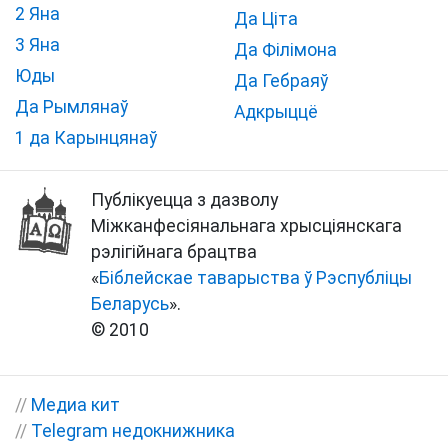
2 Яна
Да Ціта
3 Яна
Да Філімона
Юды
Да Гебраяў
Да Рымлянаў
Адкрыццё
1 да Карынцянаў
Публікуецца з дазволу
Міжканфесіянальнага хрысціянскага
рэлігійнага брацтва
«
Біблейскае таварыства ў Рэспубліцы
Беларусь
».
© 2010
//
Медиа кит
//
Telegram недокнижника