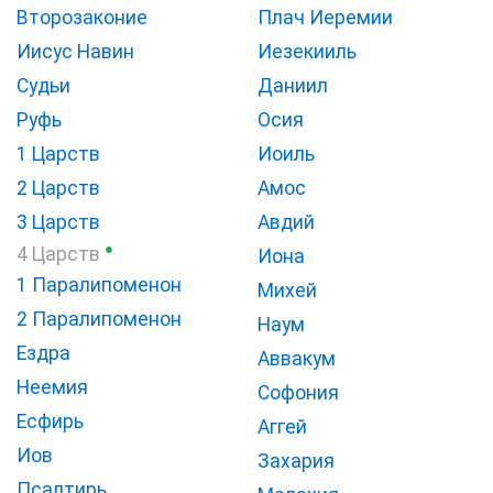
Второзаконие
Плач Иеремии
Иисус Навин
Иезекииль
Судьи
Даниил
Руфь
Осия
1 Царств
Иоиль
2 Царств
Амос
3 Царств
Авдий
●
4 Царств
Иона
1 Паралипоменон
Михей
2 Паралипоменон
Наум
Ездра
Аввакум
Неемия
Софония
Есфирь
Аггей
Иов
Захария
Псалтирь