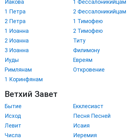
Иакова
1 Фессалоникийцам
1 Петра
2 Фессалоникийцам
2 Петра
1 Тимофею
1 Иоанна
2 Тимофею
2 Иоанна
Титу
3 Иоанна
Филимону
Иуды
Евреям
Римлянам
Откровение
1 Коринфянам
Ветхий Завет
Бытие
Екклесиаст
Исход
Песня Песней
Левит
Исаия
Числа
Иеремия