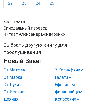
22
23
24
25
4-я Царств
Синодальный перевод
Читает Александр Бондаренко
Выбрать другую книгу для
прослушивания
Новый Завет
От Матфея
2 Коринфянам
От Марка
Галатам
От Луки
Ефесянам
От Иоанна
Филиппийцам
Деяния
Колоссянам