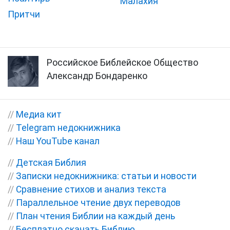
Малахия
Притчи
Российское Библейское Общество
Александр Бондаренко
//
Медиа кит
//
Telegram недокнижника
//
Наш YouTube канал
//
Детская Библия
//
Записки недокнижника: статьи и новости
//
Сравнение стихов и анализ текста
//
Параллельное чтение двух переводов
//
План чтения Библии на каждый день
//
Бесплатно скачать Библию