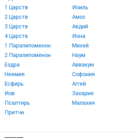
1 Царств
Иоиль
2 Царств
Амос
3 Царств
Авдий
4 Царств
Иона
1 Паралипоменон
Михей
2 Паралипоменон
Наум
Ездра
Аввакум
Неемия
Софония
Есфирь
Аггей
Иов
Захария
Псалтирь
Малахия
Притчи