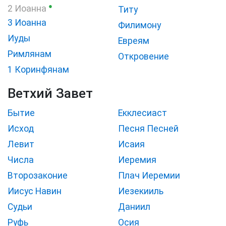
●
2 Иоанна
Титу
3 Иоанна
Филимону
Иуды
Евреям
Римлянам
Откровение
1 Коринфянам
Ветхий Завет
Бытие
Екклесиаст
Исход
Песня Песней
Левит
Исаия
Числа
Иеремия
Второзаконие
Плач Иеремии
Иисус Навин
Иезекииль
Судьи
Даниил
Руфь
Осия