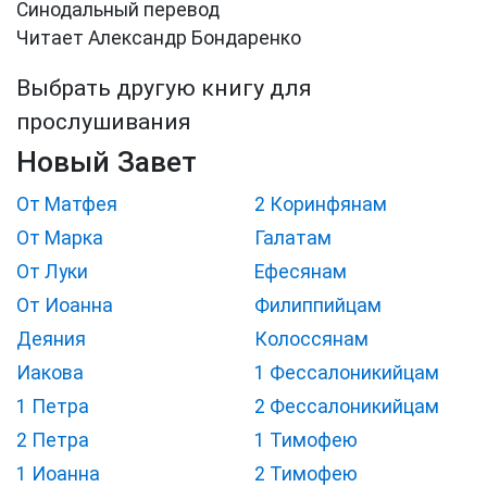
Синодальный перевод
Читает Александр Бондаренко
Выбрать другую книгу для
прослушивания
Новый Завет
От Матфея
2 Коринфянам
От Марка
Галатам
От Луки
Ефесянам
От Иоанна
Филиппийцам
Деяния
Колоссянам
Иакова
1 Фессалоникийцам
1 Петра
2 Фессалоникийцам
2 Петра
1 Тимофею
1 Иоанна
2 Тимофею