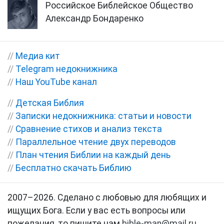
Российское Библейское Общество
Александр Бондаренко
//
Медиа кит
//
Telegram недокнижника
//
Наш YouTube канал
//
Детская Библия
//
Записки недокнижника: статьи и новости
//
Сравнение стихов и анализ текста
//
Параллельное чтение двух переводов
//
План чтения Библии на каждый день
//
Бесплатно скачать Библию
2007–2026. Сделано с любовью для любящих и
ищущих Бога. Если у вас есть вопросы или
пожелания, то пишите нам
bible-man@mail.ru
.