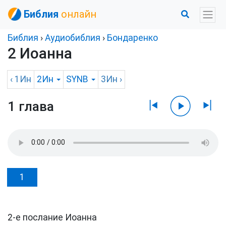
Библия
онлайн
Библия
›
Аудиобиблия
›
Бондаренко
2 Иоанна
‹
1Ин
2Ин
SYNB
3Ин
›
1 глава
1
2-е послание Иоанна