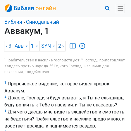
Библия
онлайн
Библия
›
Синодальный
Аввакум, 1
‹ 3
Авв
1
SYN
2
›
1
5
Грабительство и насилие господствуют.
Господь приготовляет
12
Халдеев против народа.
Те, кого Господь назначил для
наказания, злодействуют.
1
Пророческое видение, которое видел пророк
Аввакум.
2
Доколе, Господи, я буду взывать, и Ты не слышишь,
буду вопиять к Тебе о насилии, и Ты не спасаешь?
3
Для чего даёшь мне видеть злодейство и смотреть
на бедствия? Грабительство и насилие предо мною, и
восстаёт вражда, и поднимается раздор.