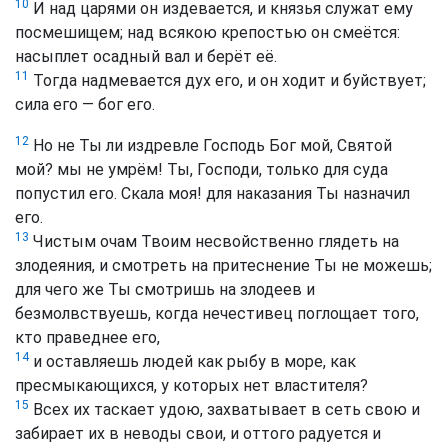
10
И над царями он издевается, и князья служат ему
посмешищем; над всякою крепостью он смеётся:
насыплет осадный вал и берёт её.
11
Тогда надмевается дух его, и он ходит и буйствует;
сила его — бог его.
12
Но не Ты ли издревле Господь Бог мой, Святой
мой? мы не умрём! Ты, Господи, только для суда
попустил его. Скала моя! для наказания Ты назначил
его.
13
Чистым очам Твоим несвойственно глядеть на
злодеяния, и смотреть на притеснение Ты не можешь;
для чего же Ты смотришь на злодеев и
безмолвствуешь, когда нечестивец поглощает того,
кто праведнее его,
14
и оставляешь людей как рыбу в море, как
пресмыкающихся, у которых нет властителя?
15
Всех их таскает удою, захватывает в сеть свою и
забирает их в неводы свои, и оттого радуется и