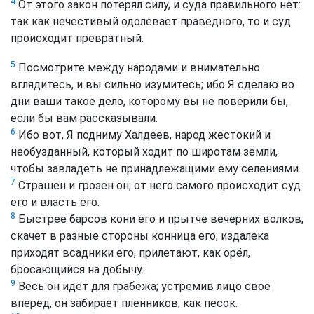
4
От этого закон потерял силу, и суда правильного нет:
так как нечестивый одолевает праведного, то и суд
происходит превратный.
5
Посмотрите между народами и внимательно
вглядитесь, и вы сильно изумитесь; ибо Я сделаю во
дни ваши такое дело, которому вы не поверили бы,
если бы вам рассказывали.
6
Ибо вот, Я подниму Халдеев, народ жестокий и
необузданный, который ходит по широтам земли,
чтобы завладеть не принадлежащими ему селениями.
7
Страшен и грозен он; от него самого происходит суд
его и власть его.
8
Быстрее барсов кони его и прытче вечерних волков;
скачет в разные стороны конница его; издалека
приходят всадники его, прилетают, как орёл,
бросающийся на добычу.
9
Весь он идёт для грабежа; устремив лицо своё
вперёд, он забирает пленников, как песок.