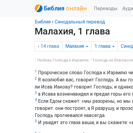
Библия
онлайн
Переводы
Ауд
Библия
›
Синодальный перевод
Малахия, 1 глава
‹ 14
глава
Малахия
1
глава
Сино
1
6
Любовь Господа к Израилю.
Господь не благоволи
1
Пророческое слово Господа к Израилю ч
2
Я возлюбил вас, говорит Господь. А вы г
ли Исав Иакову? говорит Господь; и однак
3
а Исава возненавидел и предал горы его
4
Если Едом скажет: «мы разорены, но мы 
говорит: они построят, а Я разрушу, и про
Господь прогневался навсегда.
5
И увидят это глаза ваши, и вы скажете: 