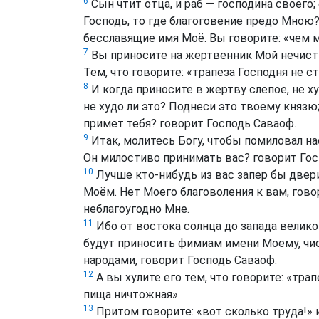
6
Сын чтит отца, и раб — господина своего; 
Господь, то где благоговение предо Мною
бесславящие имя Моё. Вы говорите: «чем 
7
Вы приносите на жертвенник Мой нечисты
Тем, что говорите: «трапеза Господня не с
8
И когда приносите в жертву слепое, не ху
не худо ли это? Поднеси это твоему князю
примет тебя? говорит Господь Саваоф.
9
Итак, молитесь Богу, чтобы помиловал нас
Он милостиво принимать вас? говорит Гос
10
Лучше кто-нибудь из вас запер бы двери
Моём. Нет Моего благоволения к вам, гово
неблагоугодно Мне.
11
Ибо от востока солнца до запада велико
будут приносить фимиам имени Моему, чи
народами, говорит Господь Саваоф.
12
А вы хулите его тем, что говорите: «трап
пища ничтожная».
13
Притом говорите: «вот сколько труда!» 