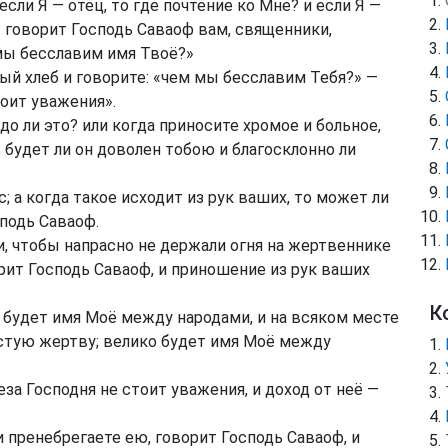
если Я — отец, то где почтение ко Мне? и если Я —
? говорит Господь Саваоф вам, священники,
мы бесславим имя Твоё?»
й хлеб и говорите: «чем мы бесславим Тебя?» —
тоит уважения».
до ли это? или когда приносите хромое и больное,
; будет ли он доволен тобою и благосклонно ли
; а когда такое исходит из рук ваших, то может ли
подь Саваоф.
, чтобы напрасно не держали огня на жертвеннике
рит Господь Саваоф, и приношение из рук ваших
К
 будет имя Моё между народами, и на всяком месте
стую жертву; велико будет имя Моё между
еза Господня не стоит уважения, и доход от неё —
и пренебрегаете ею, говорит Господь Саваоф, и