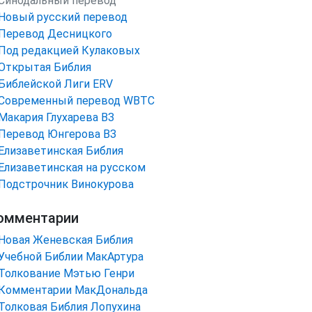
Синодальный перевод
Новый русский перевод
Перевод Десницкого
Под редакцией Кулаковых
Открытая Библия
Библейской Лиги ERV
Cовременный перевод WBTC
Макария Глухарева ВЗ
Перевод Юнгерова ВЗ
Елизаветинская Библия
Елизаветинская на русском
Подстрочник Винокурова
омментарии
Новая Женевская Библия
Учебной Библии МакАртура
Толкование Мэтью Генри
Комментарии МакДональда
Толковая Библия Лопухина