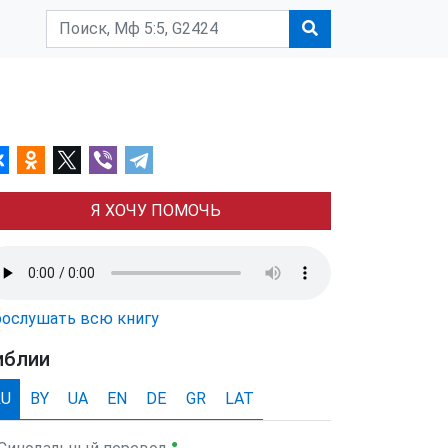
Я ХОЧУ ПОМОЧЬ
ослушать всю книгу
иблии
RU
BY
UA
EN
DE
GR
LAT
●