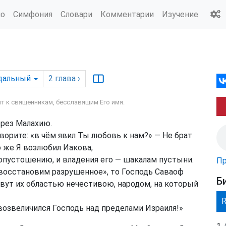
ио
Симфония
Словари
Комментарии
Изучение
дальный
2
глава
›
т к священникам, бесславящим Его имя.
ерез Малахию.
оворите: «в чём явил Ты любовь к нам?» — Не брат
о же Я возлюбил Иакова,
 опустошению, и владения его — шакалам пустыни.
Пр
восстановим разрушенное», то Господь Саваоф
Б
зовут их областью нечестивою, народом, на который
«возвеличился Господь над пределами Израиля!»