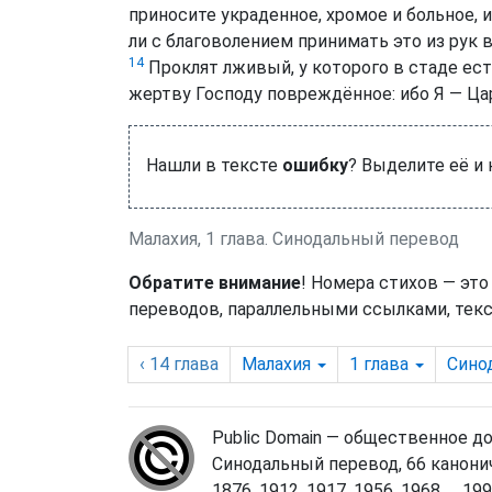
приносите украденное, хромое и больное, 
ли с благоволением принимать это из рук 
14
Проклят лживый, у которого в стаде есть
жертву Господу повреждённое: ибо Я — Цар
Нашли в тексте
ошибку
? Выделите её и
Малахия, 1 глава. Синодальный перевод
Обратите внимание
! Номера стихов — это
переводов, параллельными ссылками, текс
‹ 14
глава
Малахия
1
глава
Сино
Public Domain — общественное д
Синодальный перевод, 66 канонич
1876, 1912, 1917, 1956, 1968, ... 1998