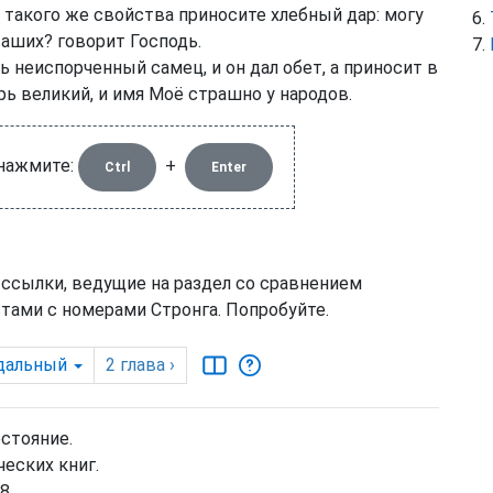
и такого же свойства приносите хлебный дар: могу
ваших? говорит Господь.
 неиспорченный самец, и он дал обет, а приносит в
ь великий, и имя Моё страшно у народов.
 нажмите:
+
Ctrl
Enter
 ссылки, ведущие на раздел со сравнением
тами с номерами Стронга. Попробуйте.
дальный
2
глава
›
остояние.
еских книг.
 ...