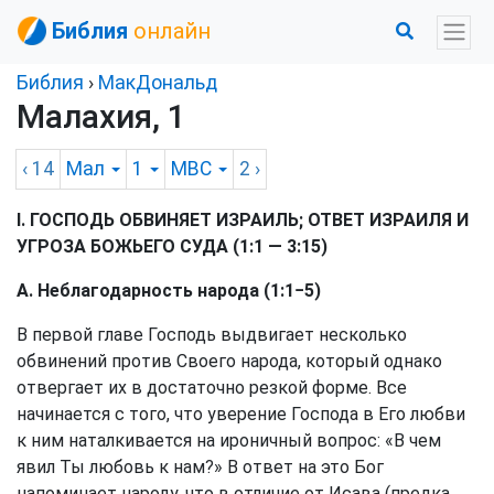
Библия
онлайн
Библия
›
МакДональд
Малахия, 1
‹ 14
Мал
1
MBC
2
›
I. ГОСПОДЬ ОБВИНЯЕТ ИЗРАИЛЬ; ОТВЕТ ИЗРАИЛЯ И
УГРОЗА БОЖЬЕГО СУДА (1:1 — 3:15)
А. Неблагодарность народа (1:1−5)
В первой главе Господь выдвигает несколько
обвинений против Своего народа, который однако
отвергает их в достаточно резкой форме. Все
начинается с того, что уверение Господа в Его любви
к ним наталкивается на ироничный вопрос: «В чем
явил Ты любовь к нам?» В ответ на это Бог
напоминает народу, что в отличие от Исава (предка