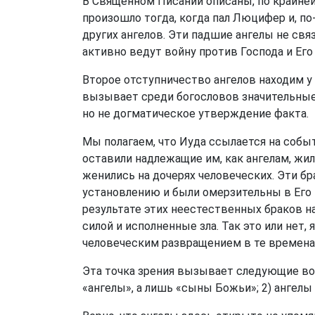
В Священном Писании описаны, по крайней
произошло тогда, когда пал Люцифер и, п
других ангелов. Эти падшие ангелы не св
активно ведут войну против Господа и Его 
Второе отступничество ангелов находим у
вызывает среди богословов значительные 
но не догматическое утверждение факта.
Мы полагаем, что Иуда ссылается на собы
оставили надлежащие им, как ангелам, жи
женились на дочерях человеческих. Эти 
установлению и были омерзительны в Его г
результате этих неестественных браков н
силой и исполненные зла. Так это или нет,
человеческим развращением в те времена
Эта точка зрения вызывает следующие воз
«ангелы», а лишь «сыны Божьи»; 2) ангелы 