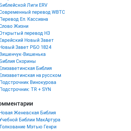
Библейской Лиги ERV
Cовременный перевод WBTC
Перевод Еп. Кассиана
Слово Жизни
Открытый перевод НЗ
Еврейский Новый Завет
Новый Завет РБО 1824
Вишенчук-Вишенька
Библия Скорины
Елизаветинская Библия
Елизаветинская на русском
Подстрочник Винокурова
Подстрочник: TR + SYN
омментарии
Новая Женевская Библия
Учебной Библии МакАртура
Толкование Мэтью Генри