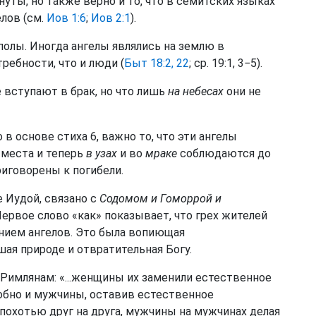
нуты, но также верно и то, что в семитских языках
лов (см.
Иов 1:6
;
Иов 2:1
).
сполы. Иногда ангелы являлись на землю в
ребности, что и люди (
Быт 18:2, 22
; ср. 19:1, 3−5).
е вступают в брак, но что лишь
на небесах
они не
в основе стиха 6, важно то, что эти ангелы
 места и теперь
в узах
и во
мраке
соблюдаются до
риговорены к погибели.
 Иудой, связано с
Содомом и Гоморрой и
 Первое слово «как» показывает, что грех жителей
нием ангелов. Это была вопиющая
ая природе и отвратительная Богу.
Римлянам: «...женщины их заменили естественное
бно и мужчины, оставив естественное
похотью друг на друга, мужчины на мужчинах делая