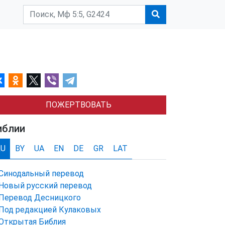
ПОЖЕРТВОВАТЬ
иблии
RU
BY
UA
EN
DE
GR
LAT
Синодальный перевод
Новый русский перевод
Перевод Десницкого
Под редакцией Кулаковых
Открытая Библия