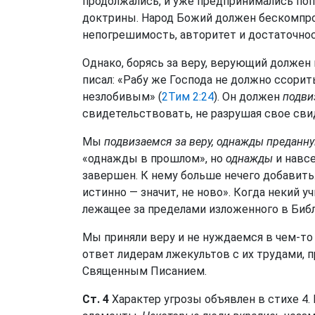
продолжались, и уже предпринимались по
доктрины. Народ Божий должен бескомпро
непогрешимость, авторитет и достаточнос
Однако, борясь за веру, верующий должен 
писал: «Рабу же Господа не должно ссорит
незлобивым» (
2Тим 2:24
). Он должен
подви
свидетельствовать, не разрушая свое сви
Мы
подвизаемся за веру, однажды преданн
«однажды в прошлом», но
однажды
и навсе
завершен. К нему больше нечего добавить. 
истинно — значит, не ново». Когда некий 
лежащее за пределами изложенного в Библ
Мы приняли веру и не нуждаемся в чем-то
ответ лидерам лжекультов с их трудами,
Священным Писанием.
Ст. 4
Характер угрозы объявлен в стихе 4