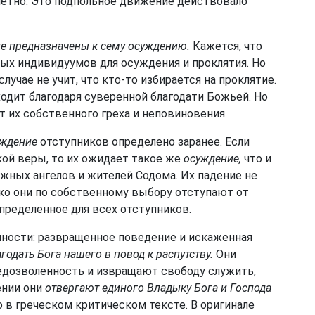
етно. Это подпольное движение действовало
е предназначены к сему осуждению.
Кажется, что
обых индивидуумов для осуждения и проклятия. Но
лучае не учит, что кто-то избирается на проклятие.
ходит благодаря суверенной благодати Божьей. Но
ат их собственного греха и неповиновения.
уждение
отступников определено заранее. Если
ой веры, то их ожидает такое же
осуждение,
что и
жных ангелов и жителей Содома. Их падение не
ько они по собственному выбору отступают от
пределенное для всех отступников.
ности: развращенное поведение и искаженная
одать Бога нашего в повод к распутству.
Они
дозволенность и извращают свободу служить,
ении они
отвергают единого Владыку Бога и Господа
 в греческом критическом тексте. В оригинале