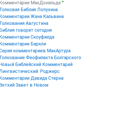
●
Комментарии МакДональда
Толковая Библия Лопухина
Комментарии Жана Кальвина
Толкования Августина
Библия говорит сегодня
Комментарии Скоуфилда
Комментарии Баркли
Серия комментариев МакАртура
Толкование Феофилакта Болгарского
Новый Библейский Комментарий
Лингвистический. Роджерс
Комментарии Давида Стерна
Ветхий Завет в Новом