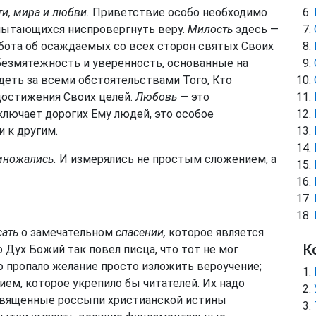
и, мира и любви.
Приветствие особо необходимо
 пытающихся ниспровергнуть веру.
Милость
здесь —
бота об осаждаемых со всех сторон святых Своих
безмятежность и уверенность, основанные на
еть за всеми обстоятельствами Того, Кто
достижения Своих целей.
Любовь
— это
ключает дорогих Ему людей, это особое
 к другим.
множались.
И измерялись не простым сложением, а
сать
о замечательном
спасении,
которое является
К
Дух Божий так повел писца, что тот не мог
о пропало желание просто изложить вероучение;
ем, которое укрепило бы читателей. Их надо
священные россыпи христианской истины