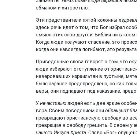
элементы.
Некоторые люди вкрались
незам
обманом и хитростью.
Эти представители пятой колонны
издревл
здесь речь идет о том, что Бог избрал ос
смысл этих слов другой. Библия ни в коем с
Когда люди получают спасение, это проис
когда они навсегда погибают, это результ
Приведенные слова говорят о том, что
ос
люди избирают отступление от христианск
неверовавших израильтян в пустыне, мяте
было заранее предопределено, но как тол
веры, они подпадают под наказание, предо
У
нечестивых
людей есть две яркие особен
вера. Своим поведением они
обращают благ
превращают христианскую свободу во все
превращая в свободу грешить. В своем уч
нашего Иисуса Христа.
Слово «Бог» опущено