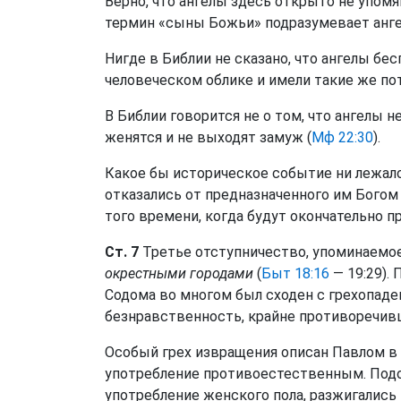
Верно, что ангелы здесь открыто не упомя
термин «сыны Божьи» подразумевает анге
Нигде в Библии не сказано, что ангелы бе
человеческом облике и имели такие же пот
В Библии говорится не о том, что ангелы н
женятся и не выходят замуж (
Мф 22:30
).
Какое бы историческое событие ни лежало 
отказались от предназначенного им Богом
того времени, когда будут окончательно п
Ст. 7
Третье отступничество, упоминаемое
окрестными городами
(
Быт 18:16
— 19:29).
Содома во многом был сходен с грехопаде
безнравственность, крайне противоречивш
Особый грех извращения описан Павлом в 
употребление противоестественным. Подо
употребление женского пола, разжигались 