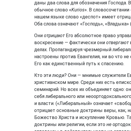
даны два слова для обозначения Господа. 
обычное слово «
Kurios
». В словосочетании
нашем языке слово «деспот» имеет отри
Оба слова означают «Господь», «Владыка» (
Они
отрицают
Его абсолютное право управл
воскресение — фактически они
отвергают
делах. Пропагандируя чрезмерный либерали
настроены против Евангелия, ни во что не
Его как единственный путь к спасению.
Кто эти люди? Они — мнимые служители Е
христианском мире. Среди них есть еписк
семинарий. Но всех их объединяет одно: о
себя либерального или неоортодоксального
и власти. («Либеральный» означает «свобод
отрицает основные доктрины веры, как, н
Божество Христа и искупление Кровью. Т
доктрины или религии, если это
не
ортодокс