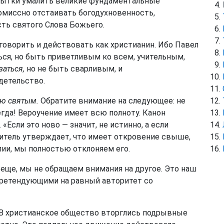
пытки умалить великие фундаментальные
миссно отстаивать богодухновенность,
ть святого Слова Божьего.
говорить и действовать как христианин. Ибо Павел
ься, но быть приветливым ко всем, учительным,
заться,
но не быть сварливым, и
детельство.
ую святым.
Обратите внимание на следующее: не
гда! Вероучение имеет всю полноту. Канон
«Если это ново — значит, не истинно, а если
учитель утверждает, что имеет откровение свыше,
ии, мы полностью отклоняем его.
 еще, мы не обращаем внимания на другое. Это наш
 претендующими на равный авторитет со
. В христианское общество вторглись подрывные