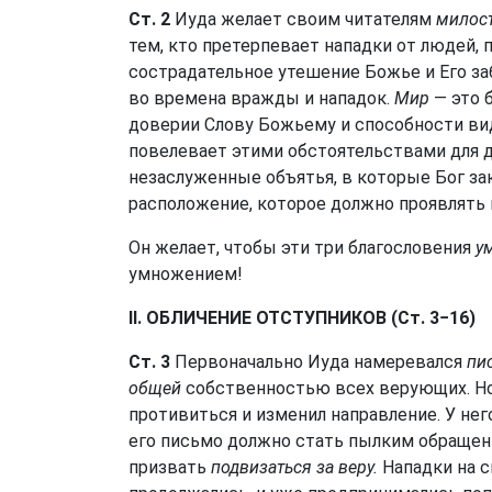
Ст. 2
Иуда желает своим читателям
милост
тем, кто претерпевает нападки от людей,
сострадательное утешение Божье и Его за
во времена вражды и нападок.
Мир
— это 
доверии Слову Божьему и способности вид
повелевает этими обстоятельствами для 
незаслуженные объятья, в которые Бог за
расположение, которое должно проявлять и
Он желает, чтобы эти три благословения
у
умножением!
II. ОБЛИЧЕНИЕ ОТСТУПНИКОВ (Ст. 3−16)
Ст. 3
Первоначально Иуда намеревался
пи
общей
собственностью всех верующих. Но 
противиться и изменил направление. У нег
его письмо должно стать пылким обращени
призвать
подвизаться за веру.
Нападки на 