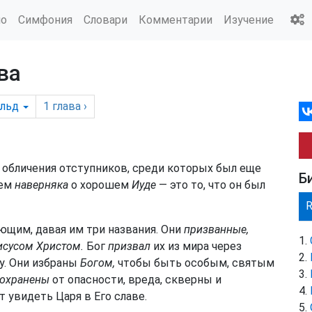
ио
Симфония
Словари
Комментарии
Изучение
ва
льд
1
глава
›
 обличения отступников, среди которых был еще
Б
аем
наверняка
о хорошем
Иуде
— это то, что он был
ющим, давая им три названия. Они
призванные,
исусом Христом.
Бог
призвал
их из мира через
у. Они избраны
Богом,
чтобы быть особым, святым
охранены
от опасности, вреда, скверны и
т увидеть Царя в Его славе.