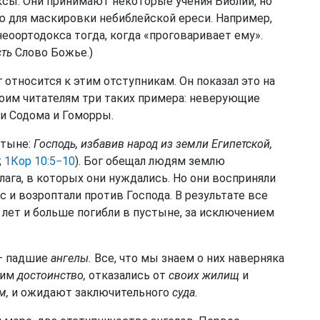
сы. Они принимают некоторые учения Библии, но
 для маскировки небиблейской ереси. Например,
еоортодокса тогда, когда «проговаривает ему».
сть
Слово Божье.)
 относится к этим отступникам. Он показал это на
оим читателям три таких примера: неверующие
и Содома и Гоморры.
стыне:
Господь, избавив народ из земли Египетской,
;
1Кор 10:5−10
). Бог обещал людям землю
ага, в которых они нуждались. Но они восприняли
 и возроптали против Господа. В результате все
лет и больше погибли в пустыне, за исключением
— падшие
ангелы.
Все, что мы знаем о них наверняка
 им
достоинство,
отказались от
своих жилищ
и
м,
и ожидают заключительного
суда.