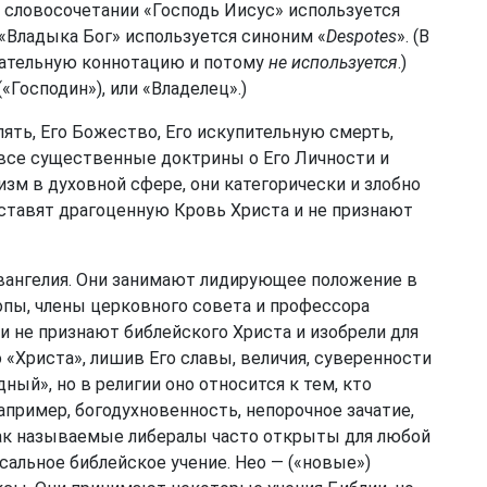
В словосочетании «Господь Иисус» используется
 «Владыка Бог» используется синоним «
Despotes
». (В
цательную коннотацию и потому
не используется
.)
«Господин»), или «Владелец».)
ять, Его Божество, Его искупительную смерть,
все существенные доктрины о Его Личности и
зм в духовной сфере, они категорически и злобно
 ставят драгоценную Кровь Христа и не признают
вангелия. Они занимают лидирующее положение в
опы, члены церковного совета и профессора
ни не признают библейского Христа и изобрели для
 «Христа», лишив Его славы, величия, суверенности
ный», но в религии оно относится к тем, кто
апример, богодухновенность, непорочное зачатие,
ак называемые либералы часто открыты для любой
альное библейское учение. Нео — («новые»)