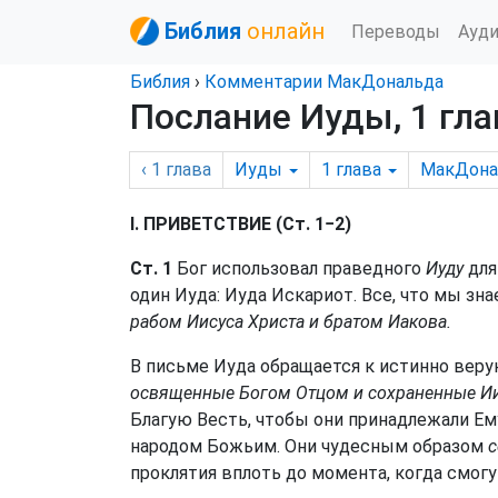
Библия
онлайн
Переводы
Ауд
Библия
›
Комментарии МакДональда
Послание Иуды, 1 гла
‹ 1
глава
Иуды
1
глава
МакДона
I. ПРИВЕТСТВИЕ (Ст. 1−2)
Ст. 1
Бог использовал праведного
Иуду
для
один Иуда: Иуда Искариот. Все, что мы зн
рабом Иисуса Христа и братом Иакова.
В письме Иуда обращается к истинно веру
освященные Богом Отцом и сохраненные И
Благую Весть, чтобы они принадлежали Ем
народом Божьим. Они чудесным образом
с
проклятия вплоть до момента, когда смогу