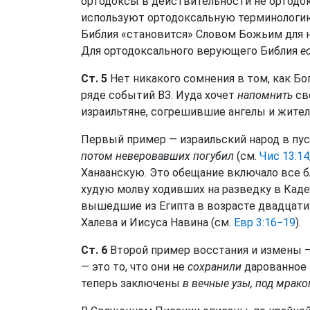
ортодоксы в действительности не ортодок
используют ортодоксальную терминологию
Библия «становится» Словом Божьим для н
Для ортодоксального верующего Библия
е
Ст. 5
Нет никакого сомнения в том, как Бог
ряде событий ВЗ. Иуда хочет
напомнить
св
израильтяне, согрешившие ангелы и жител
Первый пример — израильский народ в пу
потом неверовавших погубил
(см.
Чис 13:14
Ханаанскую. Это обещание включало все бл
худую молву ходивших на разведку в Кадес
вышедшие из Египта в возрасте двадцати 
Халева и Иисуса Навина (см.
Евр 3:16−19
).
Ст. 6
Второй пример восстания и измены 
— это то, что они не
сохранили
дарованное
теперь заключены
в вечные узы, под мрако