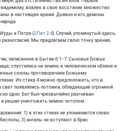
 мере, два отступничества ангелов. Первое
о-видимому, вовлек в свое восстание множество
язаны в настоящее время. Дьявол и его демоны
народа.
 Иуды и Петра (
2Пет 2:4
). Случай, упомянутый здесь,
разногласия. Мы предлагаем свою точку зрения,
тие, записанное в Бытие 6:1−7. Сыновья Божьи
лище, спустились на землю в человеческом облике и
брачные союзы противоречили Божьему
лазах. Из стиха 4 можно предположить, что в
а свет появлялись потомки, обладающие огромной
 ясно одно: Бог был чрезвычайно разгневан
 и решил уничтожить землю потопом.
ражения: 1) в этих стихах не упоминается слово
бесполы; 3) ангелы не вступают в брак.