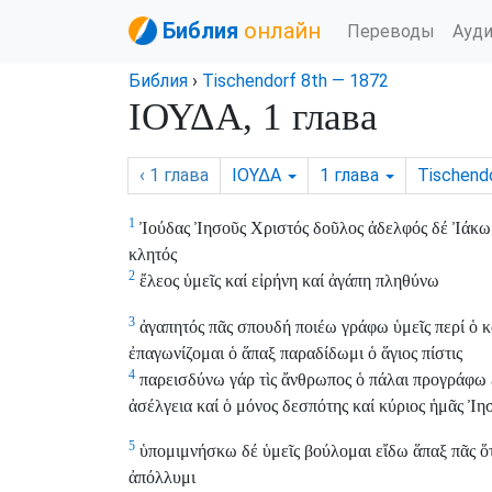
Библия
онлайн
Переводы
Ауд
Библия
›
Tischendorf 8th — 1872
ΙΟΥΔΑ, 1 глава
‹ 1
глава
ΙΟΥΔΑ
1
глава
Tischend
1
Ἰούδας Ἰησοῦς Χριστός δοῦλος ἀδελφός δέ Ἰάκωβ
κλητός
2
ἔλεος ὑμεῖς καί εἰρήνη καί ἀγάπη πληθύνω
3
ἀγαπητός πᾶς σπουδή ποιέω γράφω ὑμεῖς περί ὁ 
ἐπαγωνίζομαι ὁ ἅπαξ παραδίδωμι ὁ ἅγιος πίστις
4
παρεισδύνω γάρ τὶς ἄνθρωπος ὁ πάλαι προγράφω εἰ
ἀσέλγεια καί ὁ μόνος δεσπότης καί κύριος ἡμᾶς Ἰ
5
ὑπομιμνήσκω δέ ὑμεῖς βούλομαι εἴδω ἅπαξ πᾶς ὅτ
ἀπόλλυμι