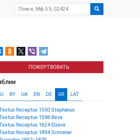
ПОЖЕРТВОВАТЬ
иблии
RU
BY
UA
EN
DE
GR
LAT
Textus Receptus 1550 Stephanus
Textus Receptus 1598 Beza
Textus Receptus 1624 Elzevir
Textus Receptus 1894 Scrivener
Tregelles 1857−1879