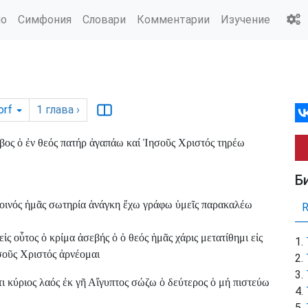
ио
Симфония
Словари
Комментарии
Изучение
orf
1
глава
›
ος ὁ ἐν θεός πατήρ ἀγαπάω καί Ἰησοῦς Χριστός τηρέω
Б
κοινός ἡμᾶς σωτηρία ἀνάγκη ἔχω γράφω ὑμεῖς παρακαλέω
ς οὗτος ὁ κρίμα ἀσεβής ὁ ὁ θεός ἡμᾶς χάρις μετατίθημι εἰς
ησοῦς Χριστός ἀρνέομαι
ι κύριος λαός ἐκ γῆ Αἴγυπτος σώζω ὁ δεύτερος ὁ μή πιστεύω