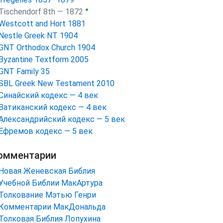
●
Tischendorf 8th — 1872
Westcott and Hort 1881
Nestle Greek NT 1904
GNT Orthodox Church 1904
Byzantine Textform 2005
GNT Family 35
SBL Greek New Testament 2010
Синайский кодекс — 4 век
Ватиканский кодекс — 4 век
Александрийский кодекс — 5 век
Ефремов кодекс — 5 век
омментарии
Новая Женевская Библия
Учебной Библии МакАртура
Толкование Мэтью Генри
Комментарии МакДональда
Толковая Библия Лопухина