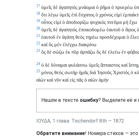
17
ὑμεῖς δέ ἀγαπητός μνάομαι ὁ ῥῆμα ὁ προερέω ὑπ
18
ὅτι λέγω ὑμεῖς ἐπί ἔσχατος ὁ χρόνος εἰμί ἐμπαίκ
19
οὗτος εἰμί ὁ ἀποδιορίζω ψυχικός πνεῦμα μή ἔχω
20
ὑμεῖς δέ ἀγαπητός ἐποικοδομέω ἑαυτοῦ ὁ ἅγιος ὑ
21
ἑαυτοῦ ἐν ἀγάπη θεός τηρέω προσδέχομαι ὁ ἔλεος
22
καί ὅς μέν ἐλέγχω διακρίνω
23
ὅς δέ σώζω ἐκ πῦρ ἁρπάζω ὅς δέ ἐλεέω ἐν φόβος
24
ὁ δέ δύναμαι φυλάσσω ὑμεῖς ἄπταιστος καί ἵστημ
25
μόνος θεός σωτήρ ἡμᾶς διά Ἰησοῦς Χριστός ὁ κύ
αἰών καί νῦν καί εἰς πᾶς ὁ αἰών ἀμήν
Нашли в тексте
ошибку
? Выделите её и
ΙΟΥΔΑ, 1 глава. Tischendorf 8th — 1872
Обратите внимание
! Номера стихов — это