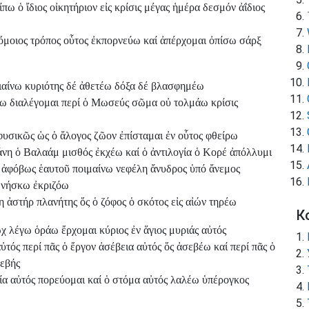
ω ὁ ἴδιος οἰκητήριον εἰς κρίσις μέγας ἡμέρα δεσμόν ἀΐδιος
 ὅμοιος τρόπος οὗτος ἐκπορνεύω καί ἀπέρχομαι ὀπίσω σάρξ
μιαίνω κυριότης δέ ἀθετέω δόξα δέ βλασφημέω
νω διαλέγομαι περί ὁ Μωσεύς σῶμα οὐ τολμάω κρίσις
υσικῶς ὡς ὁ ἄλογος ζῶον ἐπίσταμαι ἐν οὗτος φθείρω
λάνη ὁ Βαλαάμ μισθός ἐκχέω καί ὁ ἀντιλογία ὁ Κορέ ἀπόλλυμι
ω ἀφόβως ἑαυτοῦ ποιμαίνω νεφέλη ἄνυδρος ὑπό ἄνεμος
θνήσκω ἐκριζόω
 ἀστήρ πλανήτης ὅς ὁ ζόφος ὁ σκότος εἰς αἰών τηρέω
К
 λέγω ὁράω ἔρχομαι κύριος ἐν ἅγιος μυριάς αὐτός
ὐτός περί πᾶς ὁ ἔργον ἀσέβεια αὐτός ὅς ἀσεβέω καί περί πᾶς ὁ
σεβής
μία αὐτός πορεύομαι καί ὁ στόμα αὐτός λαλέω ὑπέρογκος