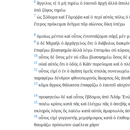
6
ἄγγελος τέ ὁ μή τηρέω ὁ ἑαυτοῦ ἀρχή ἀλλά ἀπολείπ
ὑπό ζόφος τηρέω
7
ὡς Σόδομα καί Γόμοῤῥα καί ὁ περί αὐτός πόλις ὁ
ἕτερος πρόκειμαι δεῖγμα πῦρ αἰώνιος δίκη ὑπέχω
8
ὁμοίως μέντοι καί οὗτος ἐνυπνιάζομαι σάρξ μέν 
9
ὁ δέ Μιχαήλ ὁ ἀρχάγγελος ὅτε ὁ διάβολος διακρί
ἐπιφέρω βλασφημία ἀλλά λέγω ἐπιτιμάω σύ κύριος
10
οὗτος δέ ὅσος μέν οὐ εἴδω βλασφημέω ὅσος δέ φ
11
οὐαί αὐτός ὅτι ὁ ὁδός ὁ Κάϊν πορεύομαι καί ὁ π
12
οὗτος εἰμί ὁ ἐν ὁ ἀγάπη ὑμεῖς σπιλάς συνευωχέ
παραφέρω δένδρον φθινοπωρινός ἄκαρπος δίς ἀπο
13
κῦμα ἄγριος θάλασσα ἐπαφρίζω ὁ ἑαυτοῦ αἰσχύνη
14
προφητεύω δέ καί οὗτος ἕβδομος ἀπό Ἀδάμ Ἐνώχ
15
ποιέω κρίσις κατά πᾶς καί ἐλέγχω πᾶς ὁ ἀσεβής α
σκληρός λόγος ὅς λαλέω κατά αὐτός ἁμαρτωλός ἀ
16
οὗτος εἰμί γογγυστής μεμψίμοιρος κατά ὁ ἐπιθυ
θαυμάζω πρόσωπον ὠφέλεια χάριν