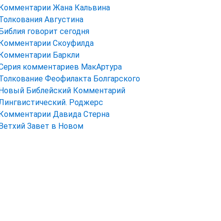
Комментарии Жана Кальвина
Толкования Августина
Библия говорит сегодня
Комментарии Скоуфилда
Комментарии Баркли
Серия комментариев МакАртура
Толкование Феофилакта Болгарского
Новый Библейский Комментарий
Лингвистический. Роджерс
Комментарии Давида Стерна
Ветхий Завет в Новом