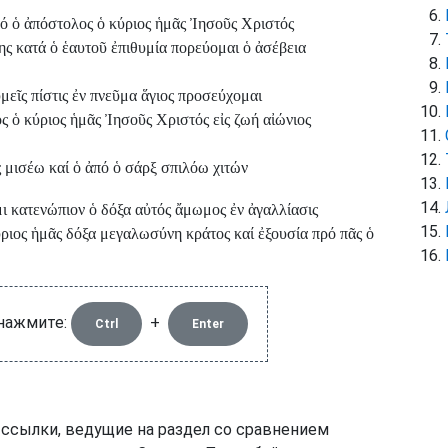
ό ὁ ἀπόστολος ὁ κύριος ἡμᾶς Ἰησοῦς Χριστός
της κατά ὁ ἑαυτοῦ ἐπιθυμία πορεύομαι ὁ ἀσέβεια
μεῖς πίστις ἐν πνεῦμα ἅγιος προσεύχομαι
 ὁ κύριος ἡμᾶς Ἰησοῦς Χριστός εἰς ζωή αἰώνιος
 μισέω καί ὁ ἀπό ὁ σάρξ σπιλόω χιτών
ι κατενώπιον ὁ δόξα αὐτός ἄμωμος ἐν ἀγαλλίασις
ριος ἡμᾶς δόξα μεγαλωσύνη κράτος καί ἐξουσία πρό πᾶς ὁ
 нажмите:
+
Ctrl
Enter
 ссылки, ведущие на раздел со сравнением