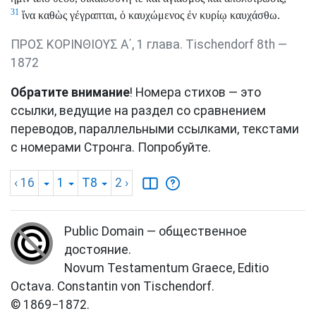
31
ἵνα καθὼς γέγραπται, ὁ καυχώμενος ἐν κυρίῳ καυχάσθω.
ΠΡΟΣ ΚΟΡΙΝΘΙΟΥΣ Α΄, 1 глава. Tischendorf 8th —
1872
Обратите внимание
! Номера стихов — это
ссылки, ведущие на раздел со сравнением
переводов, параллельными ссылками, текстами
с номерами Стронга. Попробуйте.
‹ 16
1
T8
2
›
Public Domain — общественное
достояние.
Novum Testamentum Graece, Editio
Octava. Constantin von Tischendorf.
© 1869−1872.