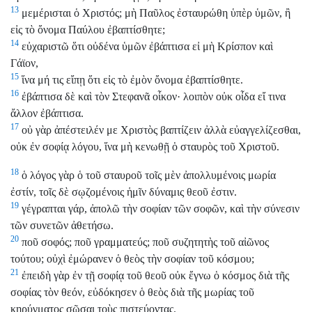
13
μεμέρισται ὁ Χριστός; μὴ Παῦλος ἐσταυρώθη ὑπὲρ ὑμῶν, ἢ
εἰς τὸ ὄνομα Παύλου ἐβαπτίσθητε;
14
εὐχαριστῶ ὅτι οὐδένα ὑμῶν ἐβάπτισα εἰ μὴ Κρίσπον καὶ
Γάϊον,
15
ἵνα μή τις εἴπῃ ὅτι εἰς τὸ ἐμὸν ὄνομα ἐβαπτίσθητε.
16
ἐβάπτισα δὲ καὶ τὸν Στεφανᾶ οἶκον· λοιπὸν οὐκ οἶδα εἴ τινα
ἄλλον ἐβάπτισα.
17
οὐ γὰρ ἀπέστειλέν με Χριστὸς βαπτίζειν ἀλλὰ εὐαγγελίζεσθαι,
οὐκ ἐν σοφίᾳ λόγου, ἵνα μὴ κενωθῇ ὁ σταυρὸς τοῦ Χριστοῦ.
18
ὁ λόγος γὰρ ὁ τοῦ σταυροῦ τοῖς μὲν ἀπολλυμένοις μωρία
ἐστίν, τοῖς δὲ σῳζομένοις ἡμῖν δύναμις θεοῦ ἐστιν.
19
γέγραπται γάρ, ἀπολῶ τὴν σοφίαν τῶν σοφῶν, καὶ τὴν σύνεσιν
τῶν συνετῶν ἀθετήσω.
20
ποῦ σοφός; ποῦ γραμματεύς; ποῦ συζητητὴς τοῦ αἰῶνος
τούτου; οὐχὶ ἐμώρανεν ὁ θεὸς τὴν σοφίαν τοῦ κόσμου;
21
ἐπειδὴ γὰρ ἐν τῇ σοφίᾳ τοῦ θεοῦ οὐκ ἔγνω ὁ κόσμος διὰ τῆς
σοφίας τὸν θεόν, εὐδόκησεν ὁ θεὸς διὰ τῆς μωρίας τοῦ
κηρύγματος σῶσαι τοὺς πιστεύοντας.