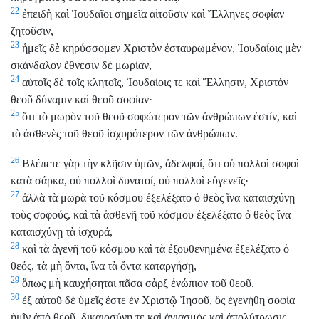
22
ἐπειδὴ καὶ Ἰουδαῖοι σημεῖα αἰτοῦσιν καὶ Ἕλληνες σοφίαν
ζητοῦσιν,
23
ἡμεῖς δὲ κηρύσσομεν Χριστὸν ἐσταυρωμένον, Ἰουδαίοις μὲν
σκάνδαλον ἔθνεσιν δὲ μωρίαν,
24
αὐτοῖς δὲ τοῖς κλητοῖς, Ἰουδαίοις τε καὶ Ἕλλησιν, Χριστὸν
θεοῦ δύναμιν καὶ θεοῦ σοφίαν·
25
ὅτι τὸ μωρὸν τοῦ θεοῦ σοφώτερον τῶν ἀνθρώπων ἐστίν, καὶ
τὸ ἀσθενὲς τοῦ θεοῦ ἰσχυρότερον τῶν ἀνθρώπων.
26
Βλέπετε γὰρ τὴν κλῆσιν ὑμῶν, ἀδελφοί, ὅτι οὐ πολλοὶ σοφοὶ
κατὰ σάρκα, οὐ πολλοὶ δυνατοί, οὐ πολλοὶ εὐγενεῖς·
27
ἀλλὰ τὰ μωρὰ τοῦ κόσμου ἐξελέξατο ὁ θεὸς ἵνα καταισχύνῃ
τοὺς σοφούς, καὶ τὰ ἀσθενῆ τοῦ κόσμου ἐξελέξατο ὁ θεὸς ἵνα
καταισχύνῃ τὰ ἰσχυρά,
28
καὶ τὰ ἀγενῆ τοῦ κόσμου καὶ τὰ ἐξουθενημένα ἐξελέξατο ὁ
θεός, τὰ μὴ ὄντα, ἵνα τὰ ὄντα καταργήσῃ,
29
ὅπως μὴ καυχήσηται πᾶσα σὰρξ ἐνώπιον τοῦ θεοῦ.
30
ἐξ αὐτοῦ δὲ ὑμεῖς ἐστε ἐν Χριστῷ Ἰησοῦ, ὃς ἐγενήθη σοφία
ἡμῖν ἀπὸ θεοῦ, δικαιοσύνη τε καὶ ἁγιασμὸς καὶ ἀπολύτρωσις,