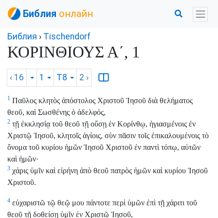
Библия
онлайн
Библия
›
Tischendorf
ΚΟΡΙΝΘΙΟΥΣ Α΄, 1
‹ 16
1
T8
2
›
1
Παῦλος κλητὸς ἀπόστολος Χριστοῦ Ἰησοῦ διὰ θελήματος
θεοῦ, καὶ Σωσθένης ὁ ἀδελφός,
2
τῇ ἐκκλησίᾳ τοῦ θεοῦ τῇ οὔσῃ ἐν Κορίνθῳ, ἡγιασμένοις ἐν
Χριστῷ Ἰησοῦ, κλητοῖς ἁγίοις, σὺν πᾶσιν τοῖς ἐπικαλουμένοις τὸ
ὄνομα τοῦ κυρίου ἡμῶν Ἰησοῦ Χριστοῦ ἐν παντὶ τόπῳ, αὐτῶν
καὶ ἡμῶν·
3
χάρις ὑμῖν καὶ εἰρήνη ἀπὸ θεοῦ πατρὸς ἡμῶν καὶ κυρίου Ἰησοῦ
Χριστοῦ.
4
εὐχαριστῶ τῷ θεῷ μου πάντοτε περὶ ὑμῶν ἐπὶ τῇ χάριτι τοῦ
θεοῦ τῇ δοθείσῃ ὑμῖν ἐν Χριστῷ Ἰησοῦ,