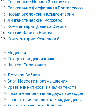
Толкование Иоанна Златоуста
Толкование Феофилакта Болгарского
Новый Библейский Комментарий
Лингвистический. Роджерс
Комментарии Давида Стерна
Ветхий Завет в Новом
Комментарии Кузнецовой
//
Медиа кит
//
Telegram недокнижника
//
Наш YouTube канал
//
Детская Библия
//
Блог. Новости и размышления
//
Сравнение стихов и анализ текста
//
Параллельное чтение двух переводов
//
План чтения Библии на каждый день
//
Бесплатно скачать Библию