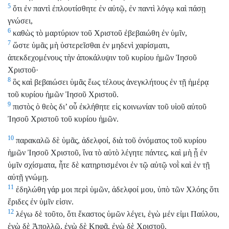
5
ὅτι ἐν παντὶ ἐπλουτίσθητε ἐν αὐτῷ, ἐν παντὶ λόγῳ καὶ πάσῃ
γνώσει,
6
καθὼς τὸ μαρτύριον τοῦ Χριστοῦ ἐβεβαιώθη ἐν ὑμῖν,
7
ὥστε ὑμᾶς μὴ ὑστερεῖσθαι ἐν μηδενὶ χαρίσματι,
ἀπεκδεχομένους τὴν ἀποκάλυψιν τοῦ κυρίου ἡμῶν Ἰησοῦ
Χριστοῦ·
8
ὃς καὶ βεβαιώσει ὑμᾶς ἕως τέλους ἀνεγκλήτους ἐν τῇ ἡμέρᾳ
τοῦ κυρίου ἡμῶν Ἰησοῦ Χριστοῦ.
9
πιστὸς ὁ θεὸς δι’ οὗ ἐκλήθητε εἰς κοινωνίαν τοῦ υἱοῦ αὐτοῦ
Ἰησοῦ Χριστοῦ τοῦ κυρίου ἡμῶν.
10
παρακαλῶ δὲ ὑμᾶς, ἀδελφοί, διὰ τοῦ ὀνόματος τοῦ κυρίου
ἡμῶν Ἰησοῦ Χριστοῦ, ἵνα τὸ αὐτὸ λέγητε πάντες, καὶ μὴ ᾖ ἐν
ὑμῖν σχίσματα, ἦτε δὲ κατηρτισμένοι ἐν τῷ αὐτῷ νοῒ καὶ ἐν τῇ
αὐτῇ γνώμῃ.
11
ἐδηλώθη γάρ μοι περὶ ὑμῶν, ἀδελφοί μου, ὑπὸ τῶν Χλόης ὅτι
ἔριδες ἐν ὑμῖν εἰσιν.
12
λέγω δὲ τοῦτο, ὅτι ἕκαστος ὑμῶν λέγει, ἐγὼ μέν εἰμι Παύλου,
ἐγὼ δὲ Ἀπολλῶ, ἐγὼ δὲ Κηφᾶ, ἐγὼ δὲ Χριστοῦ.