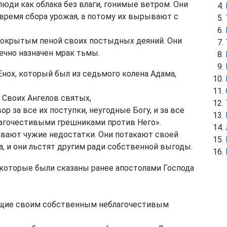
 люди как облака без влаги, гонимые ветром. Они
 время сбора урожая, а потому их вырывают с
окрытым пеной своих постыдных деяний. Они
чно назначен мрак тьмы.
нох, который был из седьмого колена Адама,
 Своих Ангелов святых,
 за все их поступки, неугодные Богу, и за все
лагочестивыми грешниками против Него».
вают чужие недостатки. Они потакают своей
а, и они льстят другим ради собственной выгоды.
 которые были сказаны ранее апостолами Господа
ющие своим собственным неблагочестивым