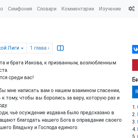
ио
Симфония
Словари
Комментарии
Изучение
кой Лиги
1
глава
›
та и брата Иакова, к призванным, возлюбленным
ста.
ся среди вас!
Б
бы мне написать вам о нашем взаимном спасении,
к тому, чтобы вы боролись за веру, которую раз и
оду.
ди, чьё осуждение издавна было предсказано в
ращают благодать нашего Бога в оправдание своего
шего Владыку и Господа единого.