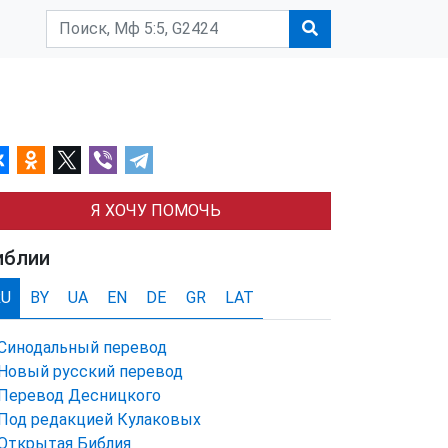
Я ХОЧУ ПОМОЧЬ
иблии
RU
BY
UA
EN
DE
GR
LAT
Синодальный перевод
Новый русский перевод
Перевод Десницкого
Под редакцией Кулаковых
Открытая Библия