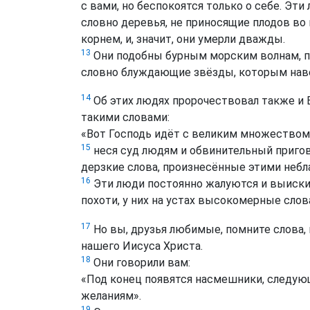
с вами, но беспокоятся только о себе. Эти
словно деревья, не приносящие плодов во
корнем, и, значит, они умерли дважды.
13
Они подобны бурным морским волнам, п
словно блуждающие звёзды, которым наве
14
Об этих людях пророчествовал также и Е
такими словами:
«Вот Господь идёт с великим множеством
15
неся суд людям и обвинительный приговор
дерзкие слова, произнесённые этими неб
16
Эти люди постоянно жалуются и выиски
похоти, у них на устах высокомерные слов
17
Но вы, друзья любимые, помните слова,
нашего Иисуса Христа.
18
Они говорили вам:
«Под конец появятся насмешники, следу
желаниям».
19