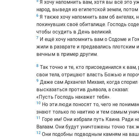
5
Я хочу напомнить вам, хотя вы всё это у
народ, выведя из египетской земли, потом
6
Я также хочу напомнить вам об ангелах, 
покинувших своё обиталище. Господь сод
чтобы осудить в День великий.
7
И ещё хочу напомнить вам о Содоме и Гомо
жили в разврате и предавались плотским 
вечным в пример другим.
8
Так точно и те, кто присоединился к ва
свои тела, отрицают власть Божью и поро
9
Даже сам Архангел Михаил, когда спорил 
высказаться против дьявола, а сказал:
«Пусть Господь накажет тебя».
10
Но эти люди поносят то, чего не понима
знают только по наитию и тем самым уни
11
Горе им! Они избрали путь Каина. Ради 
Валаам. Они будут уничтожены точно так же
12
Они подобны подводным камням на ваши