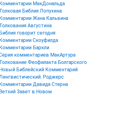
Комментарии МакДональда
Толковая Библия Лопухина
Комментарии Жана Кальвина
Толкования Августина
Библия говорит сегодня
Комментарии Скоуфилда
Комментарии Баркли
Серия комментариев МакАртура
Толкование Феофилакта Болгарского
Новый Библейский Комментарий
Лингвистический. Роджерс
Комментарии Давида Стерна
Ветхий Завет в Новом