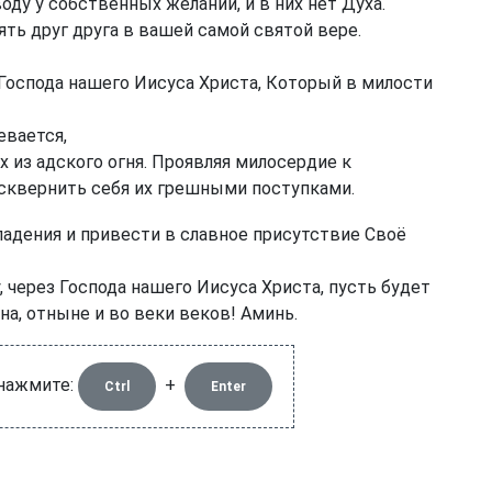
ду у собственных желаний, и в них нет Духа.
ть друг друга в вашей самой святой вере.
Господа нашего Иисуса Христа, Который в милости
евается,
 из адского огня. Проявляя милосердие к
осквернить себя их грешными поступками.
падения и привести в славное присутствие Своё
через Господа нашего Иисуса Христа, пусть будет
ена, отныне и во веки веков! Аминь.
 нажмите:
+
Ctrl
Enter