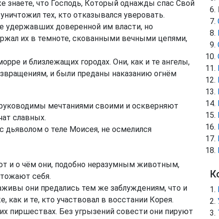
же знаете, что Господь, Который однажды спас Свой
 уничтожил тех, кто отказывался уверовать.
не удержавших доверенной им власти, но
ержал их в темноте, скованными вечными цепями,
рре и близлежащих городах. Они, как и те ангелы,
извращениям, и были преданы наказанию огнём
м, руководимы мечтаниями своими и оскверняют
чат славных.
с дьяволом о теле Моисея, не осмелился
ют и о чём они, подобно неразумным животным,
К
чтожают себя.
наживы они предались тем же заблуждениям, что и
, как и те, кто участвовал в восстании Корея.
х пиршествах. Без угрызений совести они пируют