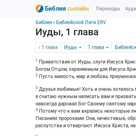
Библия
онлайн
Переводы
Ауд
Библия
›
Библейской Лиги ERV
Иуды, 1 глава
‹ 1
глава
Иуды
1
глава
Библейс
1
Приветствия от Иуды, слуги Иисуса Хрис
Богом Отцом, охраняемым для Иисуса Хри
2
Пусть милость, мир и любовь приумножат
3
Друзья любимые! Хоть и очень хотелось 
я считаю нужным написать вам и призвать 
навсегда даровал Бог Своему святому нар
4
Потому что к вам вкрались некоторые лю
Писаниях пророками. Они, нечестивые, об
распутства и отвергают Иисуса Христа, на