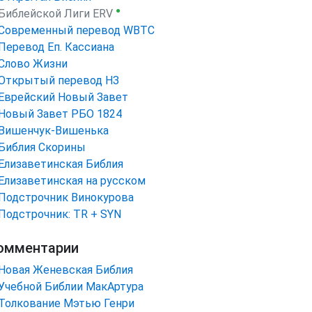
●
Библейской Лиги ERV
Cовременный перевод WBTC
Перевод Еп. Кассиана
Слово Жизни
Открытый перевод НЗ
Еврейский Новый Завет
Новый Завет РБО 1824
Вишенчук-Вишенька
Библия Скорины
Елизаветинская Библия
Елизаветинская на русском
Подстрочник Винокурова
Подстрочник: TR + SYN
омментарии
Новая Женевская Библия
Учебной Библии МакАртура
Толкование Мэтью Генри