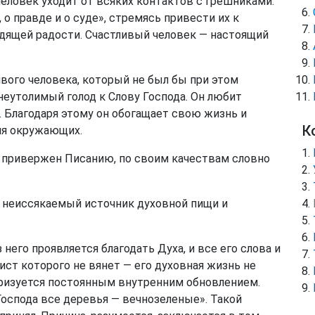
 человек уходит от всяких контактов с грешниками.
 о правде и о суде», стремясь привести их к
одящей радости. Счастливый человек — настоящий
ого человека, который не был бы при этом
еутолимый голод к Слову Господа. Он любит
. Благодаря этому он обогащает свою жизнь и
К
ля окружающих.
и привержен Писанию, по своим качествам словно
ь неиссякаемый источник духовной пищи и
него проявляется благодать Духа, и все его слова и
ст которого не вянет — его духовная жизнь не
еризуется постоянным внутренним обновлением.
Господа все деревья — вечнозеленые». Такой