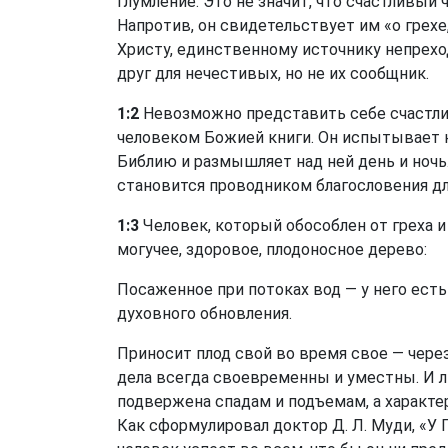
глумление. Это не значит, что счастливый
Напротив, он свидетельствует им «о грехе,
Христу, единственному источнику непрех
друг для нечестивых, но не их сообщник.
1:2
Невозможно представить себе счастлив
человеком Божией книги. Он испытывает н
Библию и размышляет над ней день и ночь
становится проводником благословения д
1:3
Человек, который обособлен от греха 
могучее, здоровое, плодоносное дерево:
Посаженное при потоках вод — у него ест
духовного обновления.
Приносит плод свой во время свое — через 
дела всегда своевременны и уместны. И ли
подвержена спадам и подъемам, а характ
Как сформулировал доктор Д. Л. Муди, «У 