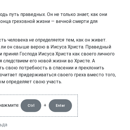
одь путь праведных. Он не только
знает,
как они
 конца греховной жизни — вечной смерти для
асть человека
не определяется
тем, как он живет.
ли он свыше верою в Иисуса Христа. Праведный
и принял Господа Иисуса Христа как своего личного
ся
следствием
его новой жизни во Христе. А
ть свою потребность в спасении и преклонить
очитает придерживаться своего греха вместо того,
ым определяет свою участь.
 нажмите:
+
Ctrl
Enter
ьда