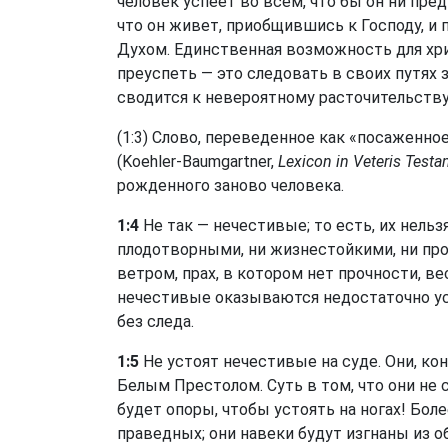
человек успеет во всем, что бы он ни пред
что он живет, приобщившись к Господу, и
Духом. Единственная возможность для хри
преуспеть — это следовать в своих путях
сводится к невероятному расточительству 
(1:3) Слово, переведенное как «посаженное
(Koehler-Baumgartner,
Lexicon in Veteris Testa
рожденного заново человека.
1:4
Не так — нечестивые; то есть, их нель
плодотворными, ни жизнестойкими, ни пр
ветром, прах, в котором нет прочности, в
нечестивые оказываются недостаточно у
без следа.
1:5
Не устоят нечестивые на суде. Они, ко
Белым Престолом. Суть в том, что они не с
будет опоры, чтобы устоять на ногах! Боле
праведных; они навеки будут изгнаны из о