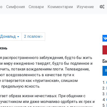
ио
Симфония
Словари
Комментарии
Изучение
Дональд
2
псалом
›
изнь
я распространенного заблуждения, будто бы жить
Б
ни миру ежедневно твердят, будто бы подлинное и
чить, потакая вожделениям плоти. Телевидение,
ют вседозволенность в качестве пути к
е отвергается как «пуританская», слишком
 предельную ясность.
гает образа жизни нечестивых. При общении с
оучастником или даже молчаливо одобрять их грех и