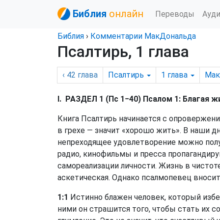
Библия
онлайн
Переводы
Ауд
Библия
›
Комментарии МакДональда
Псалтирь, 1 глава
‹ 42
глава
Псалтирь
1
глава
Мак
I. РАЗДЕЛ 1 (Пс 1−40) Псалом 1: Благая ж
Книга Псалтирь начинается с опровержени
в грехе — значит «хорошо жить». В наши д
непреходящее удовлетворение можно полу
радио, кинофильмы и пресса пропагандиру
самореализации личности. Жизнь в чистот
аскетическая. Однако псалмопевец вносит
1:1
Истинно блажен человек, который избе
ними он страшится того, чтобы стать их с