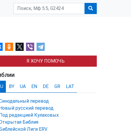
Я ХОЧУ ПОМОЧЬ
иблии
RU
BY
UA
EN
DE
GR
LAT
Синодальный перевод
Новый русский перевод
Под редакцией Кулаковых
Открытая Библия
Библейской Лиги ERV