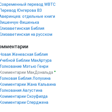
Cовременный перевод WBTC
Перевод Юнгерова ВЗ
Аверинцев: отдельные книги
Вишенчук-Вишенька
Елизаветинская Библия
Елизаветинская на русском
омментарии
Новая Женевская Библия
Учебной Библии МакАртура
Толкование Мэтью Генри
●
Комментарии МакДональда
Толковая Библия Лопухина
Комментарии Жана Кальвина
Толкования Августина
Комментарии Скоуфилда
Комментарии Сперджена