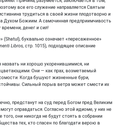
принял. Причина, разумеется, заключается в том,
 поэтому все его служение направляется Святым
стианина трудиться в своей жизни плодотворно и
 за Духом Божиим. А самочинная предприимчивость
времени, денег и сил!
» (Shatul), буквально означает «пересаженное»
menti Libros,
стр. 1015), подходящее описание
зя назвать ни хорошо укоренившимися, ни
оцветающими. Они — как прах, возметаемый
есомости. Когда бушуют жизненные бури,
стойчивы. Сильный порыв ветра может смести их
нечно, предстанут на суд перед Богом пред Великим
могут оправдаться. Согласно этой идиоме, у них не
е того, они никогда не будут стоять в собрании
бщества тех, кто спасен по благодати верою в