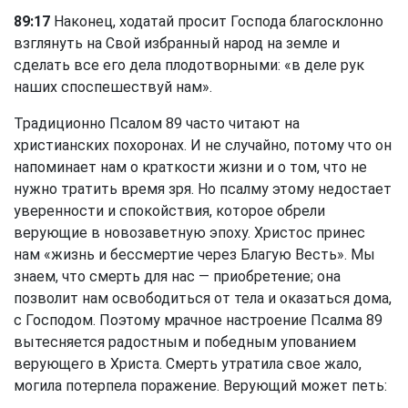
89:17
Наконец, ходатай просит Господа благосклонно
взглянуть на Свой избранный народ на земле и
сделать все его дела плодотворными: «в деле рук
наших споспешествуй нам».
Традиционно Псалом 89 часто читают на
христианских похоронах. И не случайно, потому что он
напоминает нам о краткости жизни и о том, что не
нужно тратить время зря. Но псалму этому недостает
уверенности и спокойствия, которое обрели
верующие в новозаветную эпоху. Христос принес
нам «жизнь и бессмертие через Благую Весть». Мы
знаем, что смерть для нас — приобретение; она
позволит нам освободиться от тела и оказаться дома,
с Господом. Поэтому мрачное настроение Псалма 89
вытесняется радостным и победным упованием
верующего в Христа. Смерть утратила свое жало,
могила потерпела поражение. Верующий может петь: