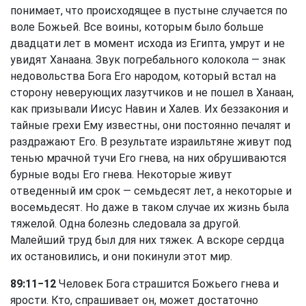
понимает, что происходящее в пустыне случается по
воле Божьей. Все воины, которым было больше
двадцати лет в момент исхода из Египта, умрут и не
увидят Ханаана. Звук погребального колокола — знак
недовольства Бога Его народом, который встал на
сторону неверующих лазутчиков и не пошел в Ханаан,
как призывали Иисус Навин и Халев. Их беззакония и
тайные грехи Ему известны, они постоянно печалят и
раздражают Его. В результате израильтяне живут под
тенью мрачной тучи Его гнева, на них обрушиваются
бурные воды Его гнева. Некоторые живут
отведенный им срок — семьдесят лет, а некоторые и
восемьдесят. Но даже в таком случае их жизнь была
тяжелой. Одна болезнь следовала за другой.
Малейший труд был для них тяжек. А вскоре сердца
их остановились, и они покинули этот мир.
89:11−12
Человек Бога страшится Божьего гнева и
ярости. Кто, спрашивает он, может достаточно