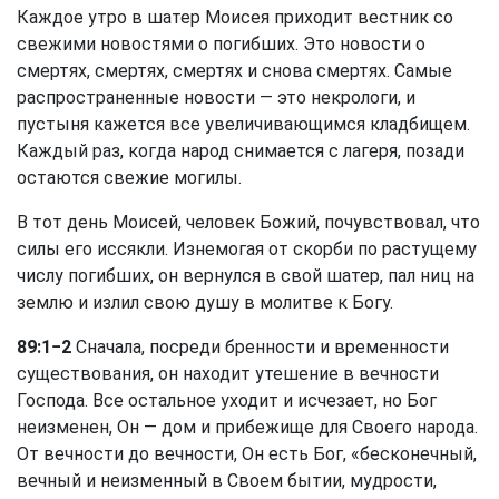
Каждое утро в шатер Моисея приходит вестник со
свежими новостями о погибших. Это новости о
смертях, смертях, смертях и снова смертях. Самые
распространенные новости — это некрологи, и
пустыня кажется все увеличивающимся кладбищем.
Каждый раз, когда народ снимается с лагеря, позади
остаются свежие могилы.
В тот день Моисей, человек Божий, почувствовал, что
силы его иссякли. Изнемогая от скорби по растущему
числу погибших, он вернулся в свой шатер, пал ниц на
землю и излил свою душу в молитве к Богу.
89:1−2
Сначала, посреди бренности и временности
существования, он находит утешение в вечности
Господа. Все остальное уходит и исчезает, но Бог
неизменен, Он — дом и прибежище для Своего народа.
От вечности до вечности, Он есть Бог, «бесконечный,
вечный и неизменный в Своем бытии, мудрости,