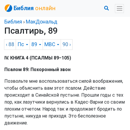
Библия
онлайн
Библия
›
МакДональд
Псалтирь, 89
‹ 88
Пс
89
MBC
90
›
IV. КНИГА 4 (ПСАЛМЫ 89−105)
Псалом 89: Похоронный звон
Позвольте мне воспользоваться силой воображения,
чтобы объяснить вам этот псалом. Действие
происходит в Синайской пустыне. Прошли годы с тех
пор, как лазутчики вернулись в Кадес-Варни со своим
плохим отчетом. Народ так и продолжает бродить по
пустыне, никуда не приходя. Это бесполезное
движение.