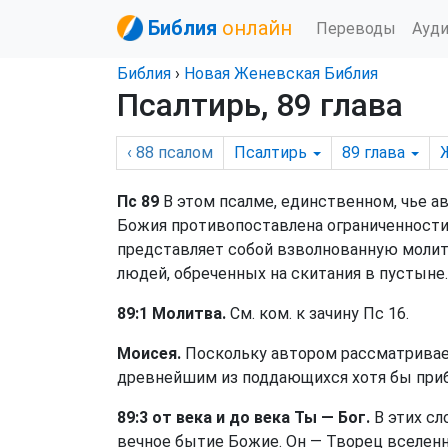
Библия
онлайн
Переводы
Ауд
Библия
›
Новая Женевская Библия
Псалтирь, 89 глава
‹ 88
псалом
Псалтирь
89
глава
Пс 89
В этом псалме, единственном, чье а
Божия противопоставлена ограниченности
представляет собой взволнованную молитв
людей, обреченных на скитания в пустыне.
89:1 Молитва.
См. ком. к зачину Пс 16.
Моисея.
Поскольку автором рассматриваем
древнейшим из поддающихся хотя бы приб
89:3 от века и до века Ты — Бог.
В этих с
вечное бытие Божие. Он — Творец вселенно