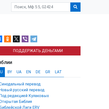
ПОДДЕРЖАТЬ ДЕНЬГАМИ
иблии
RU
BY
UA
EN
DE
GR
LAT
Синодальный перевод
Новый русский перевод
Под редакцией Кулаковых
Открытая Библия
Библейской Лиги ERV