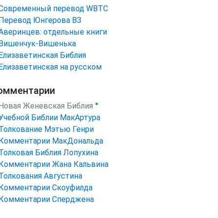
Cовременный перевод WBTC
Перевод Юнгерова ВЗ
Аверинцев: отдельные книги
Вишенчук-Вишенька
Елизаветинская Библия
Елизаветинская на русском
омментарии
●
Новая Женевская Библия
Учебной Библии МакАртура
Толкование Мэтью Генри
Комментарии МакДональда
Толковая Библия Лопухина
Комментарии Жана Кальвина
Толкования Августина
Комментарии Скоуфилда
Комментарии Сперджена