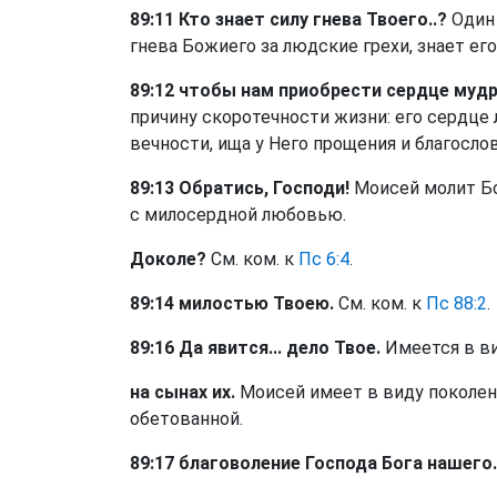
89:11 Кто знает силу гнева Твоего..?
Один 
гнева Божиего за людские грехи, знает его
89:12 чтобы нам приобрести сердце мудр
причину скоротечности жизни: его сердце
вечности, ища у Него прощения и благосло
89:13 Обратись, Господи!
Моисей молит Бог
с милосердной любовью.
Доколе?
См. ком. к
Пс 6:4
.
89:14 милостью Твоею.
См. ком. к
Пс 88:2
.
89:16 Да явится... дело Твое.
Имеется в ви
на сынах их.
Моисей имеет в виду поколен
обетованной.
89:17 благоволение Господа Бога нашего.