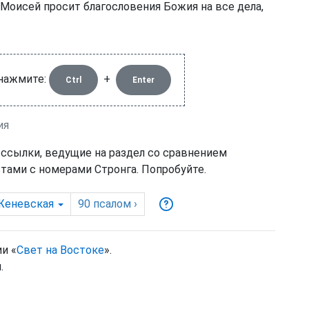
. Моисей просит благословения Божия на все дела,
 нажмите:
+
Ctrl
Enter
ия
 ссылки, ведущие на раздел со сравнением
тами с номерами Стронга. Попробуйте.
Женевская
90
псалом
›
и «
Свет на Востоке
».
.