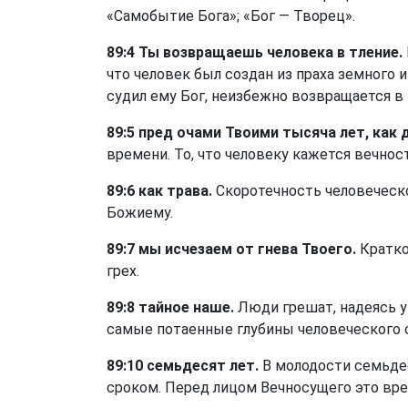
«Самобытие Бога»; «Бог — Творец».
89:4 Ты возвращаешь человека в тление.
что человек был создан из праха земного 
судил ему Бог, неизбежно возвращается в 
89:5 пред очами Твоими тысяча лет, как 
времени. То, что человеку кажется вечнос
89:6 как трава.
Скоротечность человеческ
Божиему.
89:7 мы исчезаем от гнева Твоего.
Кратко
грех.
89:8 тайное наше.
Люди грешат, надеясь у
самые потаенные глубины человеческого 
89:10 семьдесят лет.
В молодости семьдес
сроком. Перед лицом Вечносущего это вр