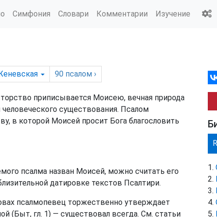
ио
Симфония
Словари
Комментарии
Изучение
Женевская
90
псалом
›
вторство приписывается Моисею, вечная природа
 человеческого существования. Псалом
у, в которой Моисей просит Бога благословить
Б
ого псалма назван Моисей, можно считать его
лизительной датировке текстов Псалтири.
ловах псалмопевец торжественно утверждает
й (Быт, гл. 1) — существовал всегда. См. статьи