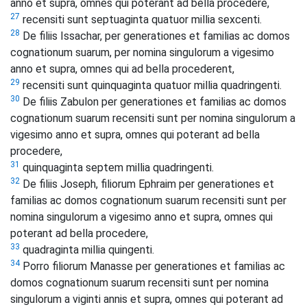
anno et supra, omnes qui poterant ad bella procedere,
27
recensiti sunt septuaginta quatuor millia sexcenti.
28
De filiis Issachar, per generationes et familias ac domos
cognationum suarum, per nomina singulorum a vigesimo
anno et supra, omnes qui ad bella procederent,
29
recensiti sunt quinquaginta quatuor millia quadringenti.
30
De filiis Zabulon per generationes et familias ac domos
cognationum suarum recensiti sunt per nomina singulorum a
vigesimo anno et supra, omnes qui poterant ad bella
procedere,
31
quinquaginta septem millia quadringenti.
32
De filiis Joseph, filiorum Ephraim per generationes et
familias ac domos cognationum suarum recensiti sunt per
nomina singulorum a vigesimo anno et supra, omnes qui
poterant ad bella procedere,
33
quadraginta millia quingenti.
34
Porro filiorum Manasse per generationes et familias ac
domos cognationum suarum recensiti sunt per nomina
singulorum a viginti annis et supra, omnes qui poterant ad