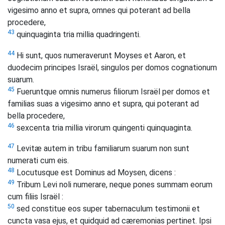
vigesimo anno et supra, omnes qui poterant ad bella
procedere,
43
quinquaginta tria millia quadringenti.
44
Hi sunt, quos numeraverunt Moyses et Aaron, et
duodecim principes Israël, singulos per domos cognationum
suarum.
45
Fueruntque omnis numerus filiorum Israël per domos et
familias suas a vigesimo anno et supra, qui poterant ad
bella procedere,
46
sexcenta tria millia virorum quingenti quinquaginta.
47
Levitæ autem in tribu familiarum suarum non sunt
numerati cum eis.
48
Locutusque est Dominus ad Moysen, dicens :
49
Tribum Levi noli numerare, neque pones summam eorum
cum filiis Israël :
50
sed constitue eos super tabernaculum testimonii et
cuncta vasa ejus, et quidquid ad cæremonias pertinet. Ipsi