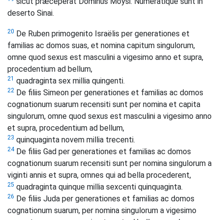
sicut præceperat Dominus Moysi. Numeratique sunt in
deserto Sinai.
20
De Ruben primogenito Israëlis per generationes et
familias ac domos suas, et nomina capitum singulorum,
omne quod sexus est masculini a vigesimo anno et supra,
procedentium ad bellum,
21
quadraginta sex millia quingenti.
22
De filiis Simeon per generationes et familias ac domos
cognationum suarum recensiti sunt per nomina et capita
singulorum, omne quod sexus est masculini a vigesimo anno
et supra, procedentium ad bellum,
23
quinquaginta novem millia trecenti.
24
De filiis Gad per generationes et familias ac domos
cognationum suarum recensiti sunt per nomina singulorum a
viginti annis et supra, omnes qui ad bella procederent,
25
quadraginta quinque millia sexcenti quinquaginta.
26
De filiis Juda per generationes et familias ac domos
cognationum suarum, per nomina singulorum a vigesimo