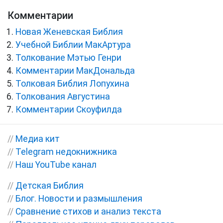
Комментарии
Новая Женевская Библия
Учебной Библии МакАртура
Толкование Мэтью Генри
Комментарии МакДональда
Толковая Библия Лопухина
Толкования Августина
Комментарии Скоуфилда
//
Медиа кит
//
Telegram недокнижника
//
Наш YouTube канал
//
Детская Библия
//
Блог. Новости и размышления
//
Сравнение стихов и анализ текста