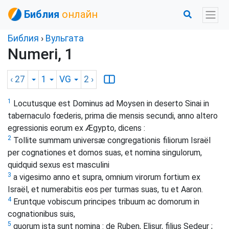
Библия
онлайн
Библия
›
Вульгата
Numeri, 1
‹ 27
1
VG
2
›
1
Locutusque est Dominus ad Moysen in deserto Sinai in
tabernaculo fœderis, prima die mensis secundi, anno altero
egressionis eorum ex Ægypto, dicens :
2
Tollite summam universæ congregationis filiorum Israël
per cognationes et domos suas, et nomina singulorum,
quidquid sexus est masculini
3
a vigesimo anno et supra, omnium virorum fortium ex
Israël, et numerabitis eos per turmas suas, tu et Aaron.
4
Eruntque vobiscum principes tribuum ac domorum in
cognationibus suis,
5
quorum ista sunt nomina : de Ruben, Elisur, filius Sedeur ;