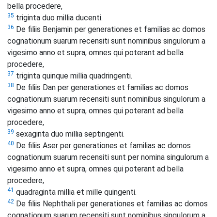
bella procedere,
35
triginta duo millia ducenti.
36
De filiis Benjamin per generationes et familias ac domos
cognationum suarum recensiti sunt nominibus singulorum a
vigesimo anno et supra, omnes qui poterant ad bella
procedere,
37
triginta quinque millia quadringenti.
38
De filiis Dan per generationes et familias ac domos
cognationum suarum recensiti sunt nominibus singulorum a
vigesimo anno et supra, omnes qui poterant ad bella
procedere,
39
sexaginta duo millia septingenti.
40
De filiis Aser per generationes et familias ac domos
cognationum suarum recensiti sunt per nomina singulorum a
vigesimo anno et supra, omnes qui poterant ad bella
procedere,
41
quadraginta millia et mille quingenti.
42
De filiis Nephthali per generationes et familias ac domos
cognationum suarum recensiti sunt nominibus singulorum a