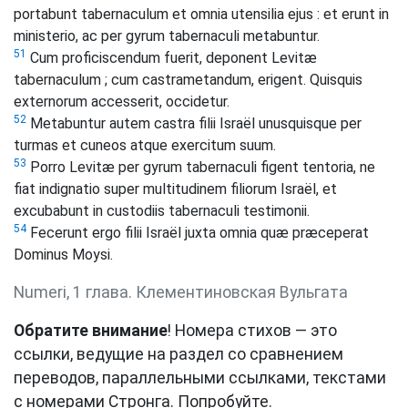
portabunt tabernaculum et omnia utensilia ejus : et erunt in
ministerio, ac per gyrum tabernaculi metabuntur.
51
Cum proficiscendum fuerit, deponent Levitæ
tabernaculum ; cum castrametandum, erigent. Quisquis
externorum accesserit, occidetur.
52
Metabuntur autem castra filii Israël unusquisque per
turmas et cuneos atque exercitum suum.
53
Porro Levitæ per gyrum tabernaculi figent tentoria, ne
fiat indignatio super multitudinem filiorum Israël, et
excubabunt in custodiis tabernaculi testimonii.
54
Fecerunt ergo filii Israël juxta omnia quæ præceperat
Dominus Moysi.
Numeri, 1 глава. Клементиновская Вульгата
Обратите внимание
! Номера стихов — это
ссылки, ведущие на раздел со сравнением
переводов, параллельными ссылками, текстами
с номерами Стронга. Попробуйте.