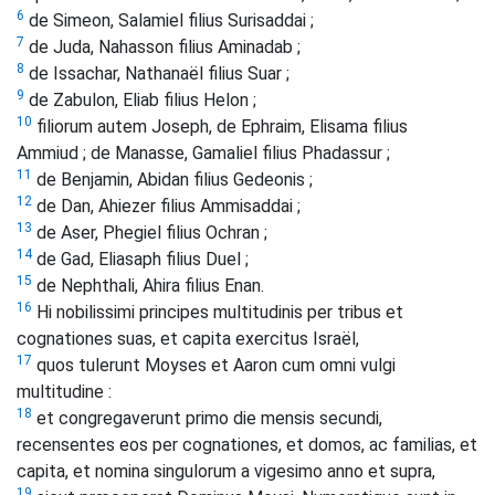
6
de Simeon, Salamiel filius Surisaddai ;
7
de Juda, Nahasson filius Aminadab ;
8
de Issachar, Nathanaël filius Suar ;
9
de Zabulon, Eliab filius Helon ;
10
filiorum autem Joseph, de Ephraim, Elisama filius
Ammiud ; de Manasse, Gamaliel filius Phadassur ;
11
de Benjamin, Abidan filius Gedeonis ;
12
de Dan, Ahiezer filius Ammisaddai ;
13
de Aser, Phegiel filius Ochran ;
14
de Gad, Eliasaph filius Duel ;
15
de Nephthali, Ahira filius Enan.
16
Hi nobilissimi principes multitudinis per tribus et
cognationes suas, et capita exercitus Israël,
17
quos tulerunt Moyses et Aaron cum omni vulgi
multitudine :
18
et congregaverunt primo die mensis secundi,
recensentes eos per cognationes, et domos, ac familias, et
capita, et nomina singulorum a vigesimo anno et supra,
19