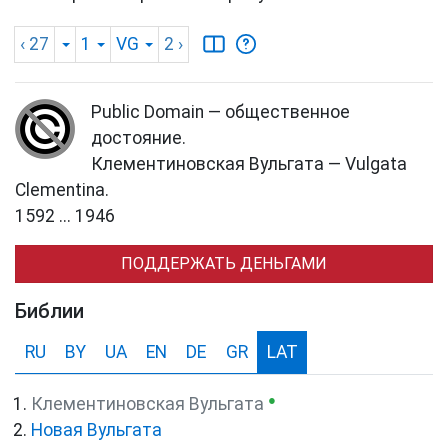
‹ 27
1
VG
2
›
Public Domain — общественное
достояние.
Клементиновская Вульгата — Vulgata
Clementina.
1592 ... 1946
ПОДДЕРЖАТЬ ДЕНЬГАМИ
Библии
RU
BY
UA
EN
DE
GR
LAT
●
Клементиновская Вульгата
Новая Вульгата