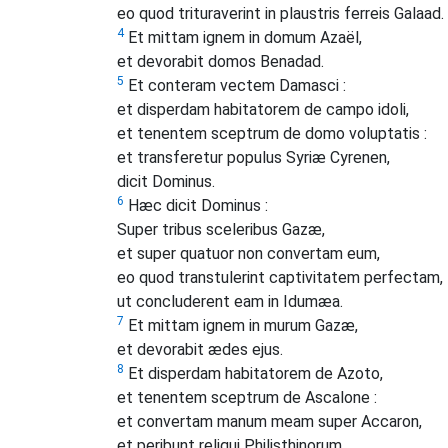
eo quod trituraverint in plaustris ferreis Galaad.
4
Et mittam ignem in domum Azaël,
et devorabit domos Benadad.
5
Et conteram vectem Damasci :
et disperdam habitatorem de campo idoli,
et tenentem sceptrum de domo voluptatis :
et transferetur populus Syriæ Cyrenen,
dicit Dominus.
6
Hæc dicit Dominus :
Super tribus sceleribus Gazæ,
et super quatuor non convertam eum,
eo quod transtulerint captivitatem perfectam,
ut concluderent eam in Idumæa.
7
Et mittam ignem in murum Gazæ,
et devorabit ædes ejus.
8
Et disperdam habitatorem de Azoto,
et tenentem sceptrum de Ascalone :
et convertam manum meam super Accaron,
et peribunt reliqui Philisthinorum,