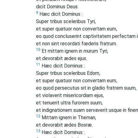
dicit Dominus Deus.
9
Hæc dicit Dominus :
Super tribus sceleribus Tyri,
et super quatuor non convertam eum,
eo quod concluserint captivitatem perfectam 
et non sint recordati fœderis fratrum.
10
Et mittam ignem in murum Tyri,
et devorabit ædes ejus.
11
Hæc dicit Dominus :
Super tribus sceleribus Edom,
et super quatuor non convertam eum,
eo quod persecutus sit in gladio fratrem suum,
et violaverit misericordiam ejus,
et tenuerit ultra furorem suum,
et indignationem suam servaverit usque in fine
12
Mittam ignem in Theman,
et devorabit ædes Bosræ.
13
Hæc dicit Dominus :