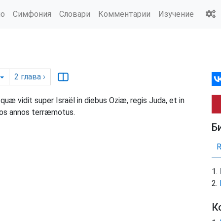
ио
Симфония
Словари
Комментарии
Изучение
2
глава
›
uæ vidit super Israël in diebus Oziæ, regis Juda, et in
 duos annos terræmotus.
Б
К