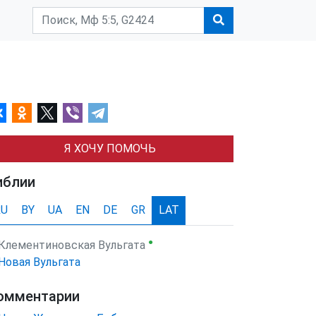
Я ХОЧУ ПОМОЧЬ
иблии
RU
BY
UA
EN
DE
GR
LAT
●
Клементиновская Вульгата
Новая Вульгата
омментарии