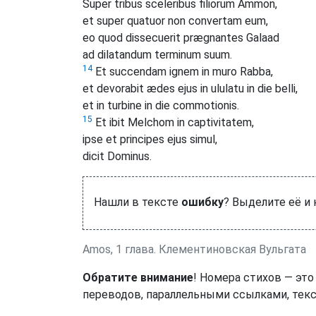
Super tribus sceleribus filiorum Ammon,
et super quatuor non convertam eum,
eo quod dissecuerit prægnantes Galaad
ad dilatandum terminum suum.
14
Et succendam ignem in muro Rabba,
et devorabit ædes ejus in ululatu in die belli,
et in turbine in die commotionis.
15
Et ibit Melchom in captivitatem,
ipse et principes ejus simul,
dicit Dominus.
Нашли в тексте
ошибку
? Выделите её и
Amos, 1 глава. Клементиновская Вульгата
Обратите внимание
! Номера стихов — это
переводов, параллельными ссылками, текс