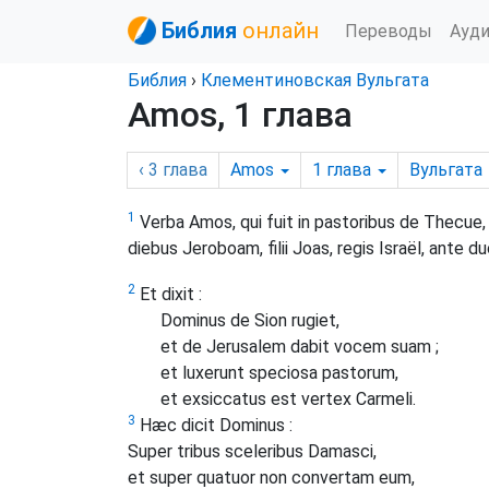
Библия
онлайн
Переводы
Ауд
Библия
›
Клементиновская Вульгата
Amos, 1 глава
‹ 3
глава
Amos
1
глава
Вульгата
1
Verba Amos, qui fuit in pastoribus de Thecue, q
diebus Jeroboam, filii Joas, regis Israël, ante
2
Et dixit :
Dominus de Sion rugiet,
et de Jerusalem dabit vocem suam ;
et luxerunt speciosa pastorum,
et exsiccatus est vertex Carmeli.
3
Hæc dicit Dominus :
Super tribus sceleribus Damasci,
et super quatuor non convertam eum,