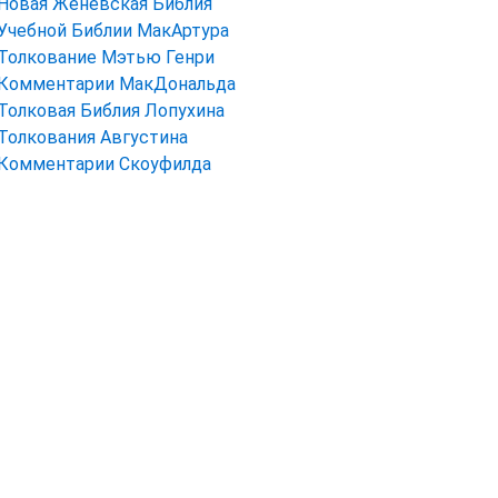
Новая Женевская Библия
Учебной Библии МакАртура
Толкование Мэтью Генри
Комментарии МакДональда
Толковая Библия Лопухина
Толкования Августина
Комментарии Скоуфилда