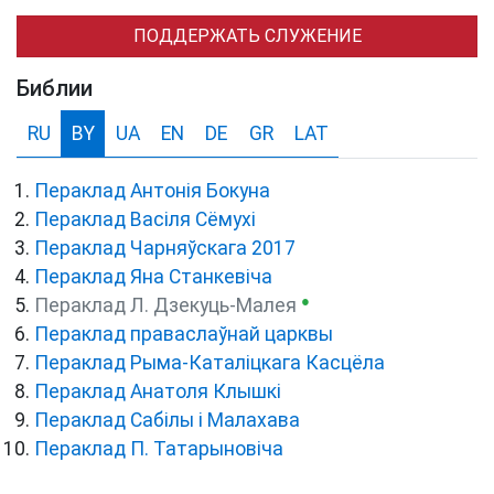
ПОДДЕРЖАТЬ СЛУЖЕНИЕ
Библии
RU
BY
UA
EN
DE
GR
LAT
Пераклад Антонія Бокуна
Пераклад Васіля Сёмухі
Пераклад Чарняўскага 2017
Пераклад Яна Станкевіча
●
Пераклад Л. Дзекуць-Малея
Пераклад праваслаўнай царквы
Пераклад Рыма-Каталіцкага Касцёла
Пераклад Анатоля Клышкi
Пераклад Сабілы і Малахава
Пераклад П. Татарыновіча