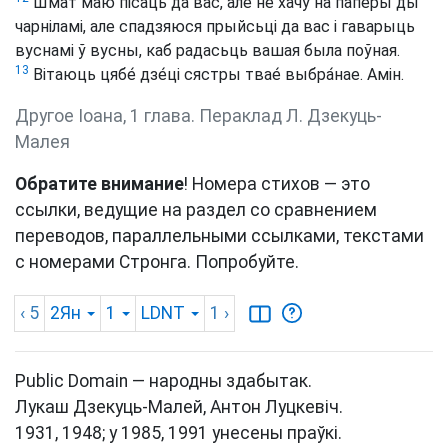
Шмат маю пісаць да вас, але не хачу на папе́ры ды
чарніламі, але спадзяюся прыйсьці да вас і гаварыць
вуснамі ў вусны, каб радасьць вашая была поўная.
13
Вітаюць цябе́ дзе́ці сястры твае́ выбра́нае. Амін.
Другое Іоана, 1 глава. Пераклад Л. Дзекуць-
Малея
Обратите внимание
! Номера стихов — это
ссылки, ведущие на раздел со сравнением
переводов, параллельными ссылками, текстами
с номерами Стронга. Попробуйте.
‹ 5
2Ян
1
LDNT
1
›
Public Domain — народны здабытак.
Лукаш Дзекуць-Малей, Антон Луцкевіч.
1931, 1948; у 1985, 1991 унесены праўкі.