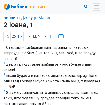
Библия
онлайн
Библия
›
Дзекуць-Малея
2 Іоана, 1
‹ 5
2Ян
1
LDNT
1
›
1
Старшы — выбра́най пані і дзе́цям яе́, каторых я
запраўды люблю, (і ня толькі я, але і ўсе́, што праўду
пазналі),
2
дзе́ля праўды, якая прабывае ў нас і будзе з намі
наве́кі,
3
няхай будзе з вамі ласка, зьмілаваньне, мір ад Бога
Айца і ад Госпада Ісуса Хрыста, Сына Айца, у праўдзе і
любві!
4
Я дужа ўце́шыўся, што знайшоў сярод дзяце́й тваіх
такіх, што ходзяць у праўдзе паводле таго, як мы
дасталі запаведзь ад Айца.