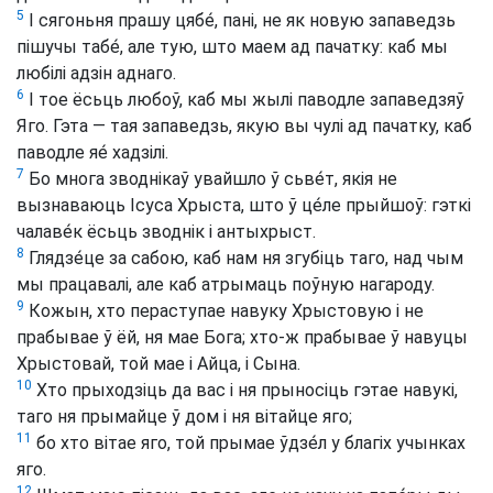
5
І сягоньня прашу цябе́, пані, не як новую запаведзь
пішучы табе́, але тую, што маем ад пачатку: каб мы
любілі адзін аднаго.
6
І тое ёсьць любоў, каб мы жылі паводле запаведзяў
Яго. Гэта — тая запаведзь, якую вы чулі ад пачатку, каб
паводле яе́ хадзілі.
7
Бо многа зводнікаў увайшло ў сьве́т, якія не
вызнаваюць Ісуса Хрыста, што ў це́ле прыйшоў: гэткі
чалаве́к ёсьць зводнік і антыхрыст.
8
Глядзе́це за сабою, каб нам ня згубіць таго, над чым
мы працавалі, але каб атрымаць поўную нагароду.
9
Кожын, хто пераступае навуку Хрыстовую і не
прабывае ў ёй, ня мае Бога; хто-ж прабывае ў навуцы
Хрыстовай, той мае і Айца, і Сына.
10
Хто прыходзіць да вас і ня прыносіць гэтае навукі,
таго ня прымайце ў дом і ня вітайце яго;
11
бо хто вітае яго, той прымае ўдзе́л у благіх учынках
яго.
12