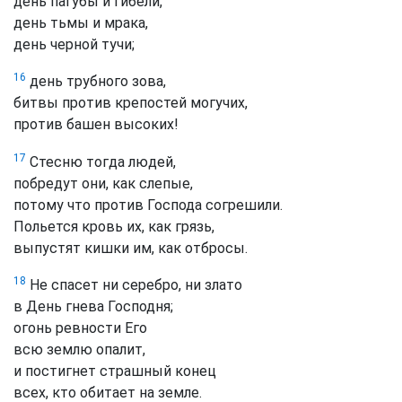
день пагубы и гибели,
день тьмы и мрака,
день черной тучи;
16
день трубного зова,
битвы против крепостей могучих,
против башен высоких!
17
Стесню тогда людей,
побредут они, как слепые,
потому что против Господа согрешили.
Польется кровь их, как грязь,
выпустят кишки им, как отбросы.
18
Не спасет ни серебро, ни злато
в День гнева Господня;
огонь ревности Его
всю землю опалит,
и постигнет страшный конец
всех, кто обитает на земле.