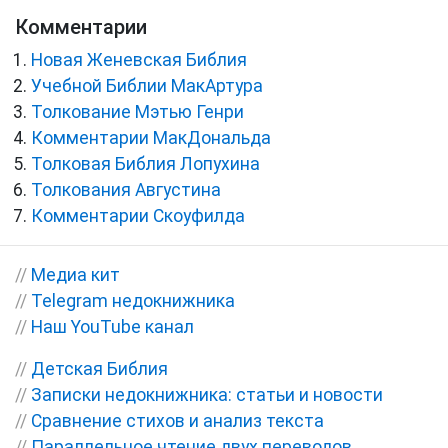
Комментарии
Новая Женевская Библия
Учебной Библии МакАртура
Толкование Мэтью Генри
Комментарии МакДональда
Толковая Библия Лопухина
Толкования Августина
Комментарии Скоуфилда
//
Медиа кит
//
Telegram недокнижника
//
Наш YouTube канал
//
Детская Библия
//
Записки недокнижника: статьи и новости
//
Сравнение стихов и анализ текста
//
Параллельное чтение двух переводов