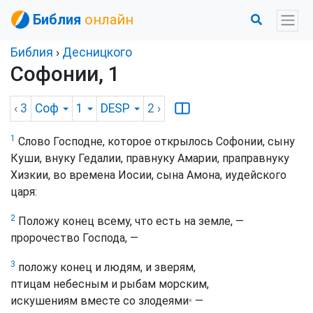
Библия
онлайн
Библия
›
Десницкого
Софонии, 1
‹ 3
Соф
1
DESP
2
›
1
Слово Господне, которое открылось Софонии, сыну
Куши, внуку Гедалии, правнуку Амарии, праправнуку
Хизкии, во времена Иосии, сына Амона, иудейского
царя:
2
Положу конец всему, что есть на земле, —
пророчество Господа, —
3
положу конец и людям, и зверям,
птицам небесным и рыбам морским,
искушениям вместе со злодеями
—
*