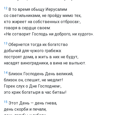
12
В то время обыщу Иерусалим
со светильниками, не пройду мимо тех,
кто жиреет на собственных отбросах
,
*
говоря в сердце своем:
«Не сотворит Господь ни доброго, ни худого».
13
Обернется тогда их богатство
добычей для чужого грабежа:
построят дома, а жить в них не будут,
насадят виноградники, а вина не выпьют.
14
Близок Господень День великий,
близок он, спешит, не медлит!
Горек слух о Дне Господнем
,
*
это крик богатыря в час битвы!
15
Этот День — день гнева,
день скорби и печали,