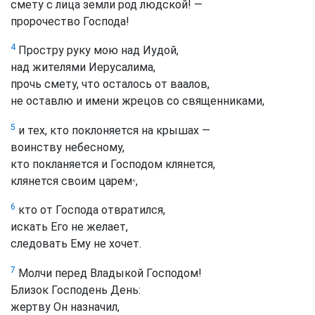
смету с лица земли род людской! —
пророчество Господа!
4
Простру руку мою над Иудой,
над жителями Иерусалима,
прочь смету, что осталось от ваалов,
не оставлю и имени жрецов со священниками,
5
и тех, кто поклоняется на крышах —
воинству небесному,
кто покланяется и Господом клянется,
клянется своим царем
,
*
6
кто от Господа отвратился,
искать Его не желает,
следовать Ему не хочет.
7
Молчи перед Владыкой Господом!
Близок Господень День:
жертву Он назначил,