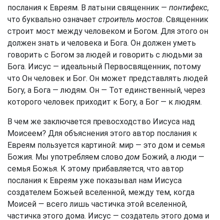
послания к Евреям. В латыни священник —
понтифекс
,
что буквально означает
строитель мостов
. Священник
строит мост между человеком и Богом. Для этого он
должен знать и человека и Бога. Он должен уметь
говорить с Богом за людей и говорить с людьми за
Бога. Иисус — идеальный Первосвященник, потому
что Он человек и Бог. Он может представлять людей
Богу, а Бога — людям. Он — Тот единственный, через
которого человек приходит к Богу, а Бог — к людям.
В чем же заключается превосходство Иисуса над
Моисеем? Для объяснения этого автор послания к
Евреям пользуется картиной: мир — это дом и семья
Божия. Мы употребляем слово
дом
Божий, а люди —
семья Божья. К этому прибавляется, что автор
послания к Евреям уже показывал нам Иисуса
создателем Божьей вселенной, между тем, когда
Моисей — всего лишь частичка этой вселенной,
частичка этого дома. Иисус — создатель этого дома и