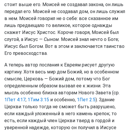
стоит выше его. Моисей не создавал закона, он лишь
передал его. Моисей не создавал дом, он лишь служил
в нем. Моисей говорил не о себе: все сказанное им
лишь предвещало то великое, которое однажды
скажет Иисус Христос. Короче говоря, Моисей был
слугой, а Иисус —
Сыном
. Моисей знал нечто о Боге;
Иисус
был
Богом. Вот в этом и заключается таинство
Его превосходства.
А теперь автор послания к Евреям рисует другую
картину. Хотя весь мир дом Божий, но в особенном
смысле, Церковь — Божий дом, потому что Бог
определенным образом вызвал ее к жизни. Эта
мысль особенно близка авторам Нового Завета (ср.
1Пет 4:17
;
1Тим 3:15
и особенно,
1Пет 2:5
). Здание
Церкви только тогда не сможет быть разрушено,
если каждый уложенный в него камень крепок; то
есть, если каждый член Церкви тверд в гордой и
уверенной надежде, которую он получил в Иисусе