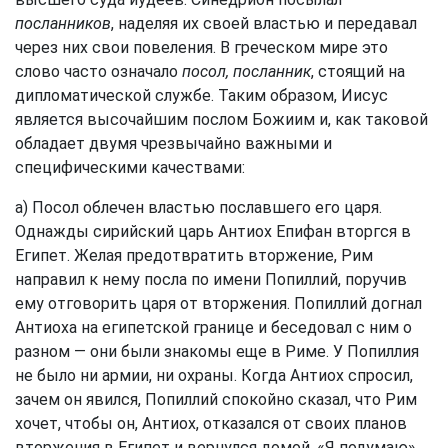
посланников
, наделяя их своей властью и передавал
через них свои повеления. В греческом мире это
слово часто означало
посол, посланник
, стоящий на
дипломатической службе. Таким образом, Иисус
является высочайшим послом Божиим и, как таковой
обладает двумя чрезвычайно важными и
специфическими качествами:
а) Посол облечен властью пославшего его царя.
Однажды сирийский царь Антиох Епифан вторгся в
Египет. Желая предотвратить вторжение, Рим
направил к нему посла по имени Попиллий, поручив
ему отговорить царя от вторжения. Попиллий догнал
Антиоха на египетской границе и беседовал с ним о
разном — они были знакомы еще в Риме. У Попиллия
не было ни армии, ни охраны. Когда Антиох спросил,
зачем он явился, Попиллий спокойно сказал, что Рим
хочет, чтобы он, Антиох, отказался от своих планов
вторжения в Египет и вернулся домой. «Я подумаю»,