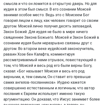
смысла и что он ломится в открытую дверь. Но для
иудея в этом был смысл. В его сознании Моисей
занимал особое место. Ведь это с Моисеем Бог
говорил лицом к лицу, как человек говорит со своим
другом. Моисей лично получил десять заповедей,
Закон Божий. Для иудея не было в мире ничего
священнее Закона Божьего. Моисей и Закон Божий в
сознании иудея были неразрывно связаны друг с
другом. Во втором веке иудейский законоучитель,
раввин Хозе бен Калафта, комментируя
рассматриваемый нами отрывок, повествующий о
том, что Моисей и весь род его были верны Богу,
сказал: «Бог называет Моисея и весь его род
верными, и, тем самым, Он ставит его превыше
самих ангелов-посланников». Иудею кажется
совершенно естественным и логичным, что автор
послания к Евреям использует именно такую
аргументацию. Он доказал, что Иисус занимает более
высокое положение, чем ангелы, а теперь он