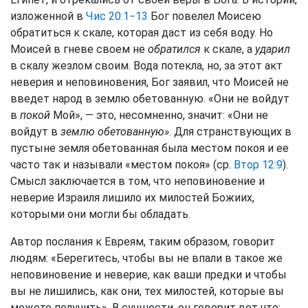
изложенной в
Чис 20:1−13
Бог повелел Моисею
обратиться к скале, которая даст из себя воду. Но
Моисей в гневе своем не
обратился
к скале, а
ударил
в скалу жезлом своим. Вода потекла, но, за этот акт
неверия и неповиновения, Бог заявил, что Моисей не
введет народ в землю обетованную. «Они не войдут
в
покой
Мой», — это, несомненно, значит: «Они не
войдут в
землю обетованную»
. Для странствующих в
пустыне земля обетованная была местом покоя и ее
часто так и называли «местом покоя» (ср.
Втор 12:9
).
Смысл заключается в том, что неповиновение и
неверие Израиля лишило их милостей Божиих,
которыми они могли бы обладать.
Автор послания к Евреям, таким образом, говорит
людям: «Берегитесь, чтобы вы не впали в такое же
неповиновение и неверие, как ваши предки и чтобы
вы не лишились, как они, тех милостей, которые вы
можете получить». В сущности, он говорит вот что: