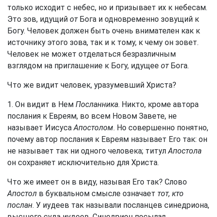
только исходит с небес, но и призывает их к небесам.
Это зов, идущий
от
Бога и одновременно зовущий к
Богу. Человек должен быть очень внимателен как к
источнику этого зова, так и к тому, к чему он зовет.
Человек не может отделаться безразличным
взглядом на приглашение к Богу, идущее
от
Бога.
Что же видит человек, уразумевший Христа?
1. Он видит в Нем
Посланника
. Никто, кроме автора
послания к Евреям, во всем Новом Завете, не
называет Иисуса
Апостолом
. Но совершенно понятно,
почему автор послания к Евреям называет Его так: он
не называет так ни одного человека; титул
Апостола
он сохраняет исключительно для Христа.
Что же имеет он в виду, называя Его так? Слово
Апостол
в буквальном смысле означает
тот, кто
послан
. У иудеев так называли посланцев синедриона,
высшего суда иудеев. Синедрион посылал