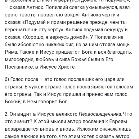
— сказал Антиох. Попиллий слегка ухмыльнулся, взял
свою трость, провел ею вокруг Антиоха черту и
сказал: «Подумай и прими решение прежде, чем ты
перешагнешь эту черту». Антиох подумал секунду и
сказал: «Хорошо, я вернусь домой». У Попиллия не
было абсолютно никаких сил, но за ним стояла мощь
Рима. Также и Иисус пришел от Бога и вся благодать,
милосердие, любовь и сила Божья были в Его
Посланнике, в Иисусе Христе.
б) Голос посла — это голос пославших его царя или
страны. В чужой стране голос посла является голосом
его страны. Так и Иисус пришел и принес нам голос
Божий; в Нем говорит Бог.
2. Он видит в Иисусе великого
Первосвященника
. Что
это значит? К этой мысли автор послания к Евреям
возвращается вновь и вновь. Изложим сначала лишь
самое важное из того, что этим хотел сказать автор