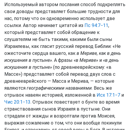
Используемый автором послания способ подкреплять
свои доводы представляет большие трудности для
нас, потому что он одновременно использует две
ссылки. Автор начинает цитатой из
Пс 94:7−11
,
который представляет собой обращение к
слушателям не быть такими, какими были сыны
Израилевы, как гласит русский перевод Библии: «Не
ожесточите сердца вашего, как
в Мериве, как в день
искушения в пустыне»
. А фразы
«в Мериве»
и
«в день
искушения в пустыне»
(по древнееврейскому: «в
Массе») представляет собой перевод двух слов с
древнееврейского — Масса и Мерива, — которые
являются
географическими названиями
. Весь же
отрывок навеян историей, изложенной в
Исх 17:1−7
и
Чис 20:1−13
. Отрывок повествует о бунте во время
странствования сынов Израиля в пустыне. Они
страдали от жажды и возроптали против Моисея,
выражая сожаление о том, что они вообще покинули
Египет, и отрекались от своей веры в Бога. В истории,