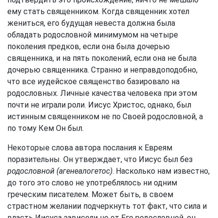
ему стать священником. Когда священник хотел
жениться, его будущая невеста должна была
обладать родословной минимумом на четыре
поколения предков, если она была дочерью
священника, и на пять поколений, если она не была
дочерью священника. Странно и неправдоподобно,
что все иудейское священство базировало на
родословных. Личные качества человека при этом
почти не играли роли. Иисус Христос, однако, был
истинным священником не по Своей родословной, а
по тому Кем Он был.
Некоторые слова автора послания к Евреям
поразительны. Он утверждает, что Иисус был без
родословной (агенеалогетос)
. Насколько нам известно,
до того это слово не употреблялось ни одним
греческим писателем. Может быть, в своем
страстном желании подчеркнуть тот факт, что сила и
власть Иисуса зависели не от Его родословной, он