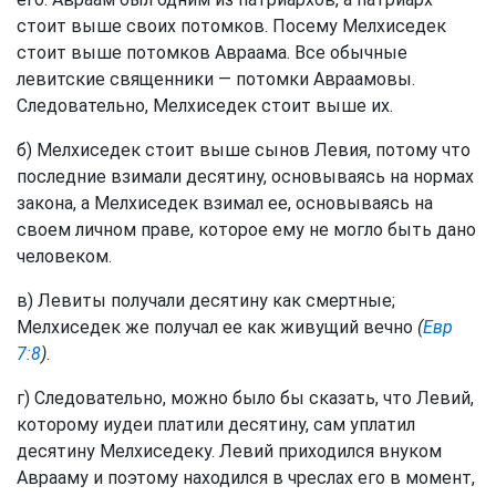
стоит выше своих потомков. Посему Мелхиседек
стоит выше потомков Авраама. Все обычные
левитские священники — потомки Авраамовы.
Следовательно, Мелхиседек стоит выше их.
б) Мелхиседек стоит выше сынов Левия, потому что
последние взимали десятину, основываясь на нормах
закона, а Мелхиседек взимал ее, основываясь на
своем личном праве, которое ему не могло быть дано
человеком.
в) Левиты получали десятину как смертные;
Мелхиседек же получал ее как живущий вечно
(
Евр
7:8
)
.
г) Следовательно, можно было бы сказать, что Левий,
которому иудеи платили десятину, сам уплатил
десятину Мелхиседеку. Левий приходился внуком
Аврааму и поэтому находился в чреслах его в момент,