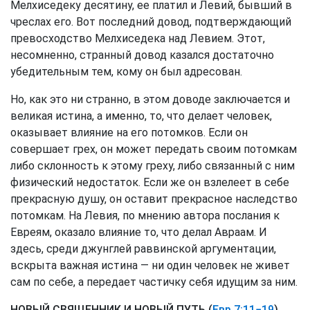
Мелхиседеку десятину, ее платил и Левий, бывший в
чреслах его. Вот последний довод, подтверждающий
превосходство Мелхиседека над Левием. Этот,
несомненно, странный довод казался достаточно
убедительным тем, кому он был адресован.
Но, как это ни странно, в этом доводе заключается и
великая истина, а именно, то, что делает человек,
оказывает влияние на его потомков. Если он
совершает грех, он может передать своим потомкам
либо склонность к этому греху, либо связанный с ним
физический недостаток. Если же он взлелеет в себе
прекрасную душу, он оставит прекрасное наследство
потомкам. На Левия, по мнению автора послания к
Евреям, оказало влияние то, что делал Авраам. И
здесь, среди джунглей раввинской аргументации,
вскрыта важная истина — ни один человек не живет
сам по себе, а передает частичку себя идущим за ним.
НОВЫЙ СВЯЩЕННИК И НОВЫЙ ПУТЬ (
Евр 7:11−19
)