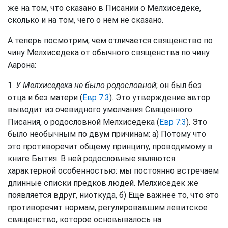
же на том, что сказано в Писании о Мелхиседеке,
сколько и на том, чего о нем не сказано.
А теперь посмотрим, чем отличается священство по
чину Мелхиседека от обычного священства по чину
Аарона:
1.
У Мелхиседека не было родословной
; он был без
отца и без матери (
Евр 7:3
). Это утверждение автор
выводит из очевидного умолчания Священного
Писания, о родословной Мелхиседека (
Евр 7:3
). Это
было необычным по двум причинам: а) Потому что
это противоречит общему принципу, проводимому в
книге Бытия. В ней родословные являются
характерной особенностью: мы постоянно встречаем
длинные списки предков людей. Мелхиседек же
появляется вдруг, ниоткуда, б) Еще важнее то, что это
противоречит нормам, регулировавшим левитское
священство, которое основывалось на