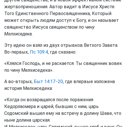
жертвоприношения. Автор видит в Иисусе Христе
Того Единственного Первосвященника, Который
может открыть людям доступ к Богу, и он называет
священство Иисуса
священством по чину
Мелхиседека
.
Эту идею он взял из двух отрывков Ветхого Завета.
Во-первых,
Пс 109:4
, где сказано:
«Клялся Господь, и не раскается: Ты священник вовек
по чину Мелхиседека».
А во-вторых,
Быт 14:17−20
, где впервые изложена
история Мелхиседека:
«Когда он возвращался после поражения
Кедорлаомера и царей, бывших с ним, царь
Содомский вышел ему на встречу в долину Шаве, что
ныне
долина царская.
И Мелхиседек, царь Салимский, вынес хлеб и вино. Он