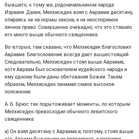
бывшего, к тому же, родоначальником народа
Израиля. Далее, Мелхиседек взял с Авраама десятину,
опираясь не на нормы закона, а на неоспоримое
личное право. Совершенно очевидно, что это ставило
его много выше обычного священника.
Во-вторых, там сказано, что
Мелхиседек благословил
Авраама
. Благословение всегда дает вышестоящий.
Следовательно, Мелхиседек стоял выше Авраама,
хотя Авраам был основателем иудейского народа и
ему одному были даны обетования Божии. Таким
образом, Мелхиседек занимал самое высокое
положение.
А. Б. Брюс так подытоживает моменты, по которым
Мелхиседек превосходил обычного левитского
священника:
а) Он взял десятину с Авраама и, поэтому, стоял выше
его. Авраам был одним из патриархов, а патриарх