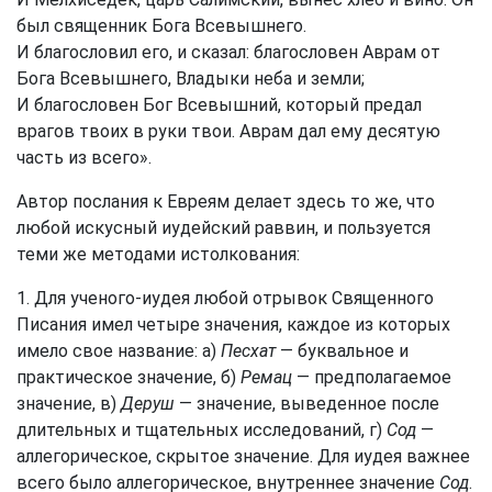
был священник Бога Всевышнего.
И благословил его, и сказал: благословен Аврам от
Бога Всевышнего, Владыки неба и земли;
И благословен Бог Всевышний, который предал
врагов твоих в руки твои. Аврам дал ему десятую
часть из всего».
Автор послания к Евреям делает здесь то же, что
любой искусный иудейский раввин, и пользуется
теми же методами истолкования:
1. Для ученого-иудея любой отрывок Священного
Писания имел четыре значения, каждое из которых
имело свое название: а)
Песхат
— буквальное и
практическое значение, б)
Ремац
— предполагаемое
значение, в)
Деруш
— значение, выведенное после
длительных и тщательных исследований, г)
Сод
—
аллегорическое, скрытое значение. Для иудея важнее
всего было аллегорическое, внутреннее значение
Сод
.