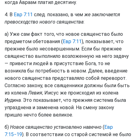
когда Авраам платил десятину.
4. В
Евр 7:11
след. показано, в
чем же заключается
превосходство нового священства
:
а) Уже сам факт того, что новое священство было
предметом обетования (
Евр 7:11
), показывает, что
прежнее было несовершенным. Если бы прежнее
священство выполнило возложенную на него задачу
— привести людей в присутствие Бога, то не
возникла бы потребность в новом. Далее, введение
нового священства представляло собой переворот.
Согласно закону, все священники должны были быть
из колена
Левия
; Иисус же происходил из колена
Иудина
. Это показывает, что прежняя система была
упразднена и заменена новой. На смену закону
пришло нечто более великое.
б)
Новое священство установлено навечно
(
Евр
7:15−19
). В соответствии со старой системой не было