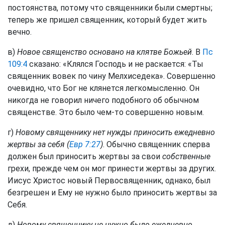
постоянства, потому что священники были смертны;
теперь же пришел священник, который будет жить
вечно.
в)
Новое священство основано на клятве Божьей
. В
Пс
109:4
сказано: «Клялся Господь и не раскается: «Ты
священник вовек по чину Мелхиседека». Совершенно
очевидно, что Бог не клянется легкомысленно. Он
никогда не говорил ничего подобного об обычном
священстве. Это было чем-то совершенно новым.
г)
Новому священнику нет нужды приносить ежедневно
жертвы за себя (
Евр 7:27
)
. Обычно священник сперва
должен был приносить жертвы за свои
собственные
грехи, прежде чем он мог принести жертвы за других.
Иисус Христос новый Первосвященник, однако, был
безгрешен и Ему не нужно было приносить жертвы за
Себя.
д)
Новому священнику не нужно было ежедневно