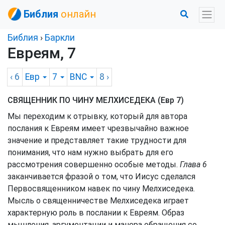
Библия
онлайн
Библия
›
Баркли
Евреям, 7
‹ 6
Евр
7
BNC
8
›
СВЯЩЕННИК ПО ЧИНУ МЕЛХИСЕДЕКА (Евр 7)
Мы переходим к отрывку, который для автора
послания к Евреям имеет чрезвычайно важное
значение и представляет такие трудности для
понимания, что нам нужно выбрать для его
рассмотрения совершенно особые методы.
Глава 6
заканчивается фразой о том, что Иисус сделался
Первосвященником навек по чину Мелхиседека.
Мысль о священничестве Мелхиседека играет
характерную роль в послании к Евреям. Образ
мышления, аргументации и манера обращения со