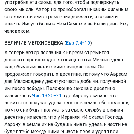
употребил эти слова, для того, чтобы подчеркнуть
свою мысль. Автор не пренебрегал никаким сильным
словом в своем стремлении доказать, что сила и
власть Иисуса были в Нем Самом и не были даны Ему
человеком.
ВЕЛИЧИЕ МЕЛХИСЕДЕКА (
Евр 7:4−10
)
А теперь автор послания к Евреям стремится
доказать превосходство священства Мелхиседека
над обычным, левитским священством. Он
продолжает говорить о десятине, потому что Авраам
дал Мелхиседеку десятую часть добычи, полученной
им после победы. Положение закона о десятине
изложено в
Чис 18:20−21
, где Аарону сказано, что
левиты не получат удела своего в земле обетованной,
но что они будут получать за свою службу в скинии
десятину из всего, что у Израиля. «И сказал Господь
Аарону: в земле их не будешь иметь удела, и части не
будет тебе между ними. Я часть твоя и удел твой