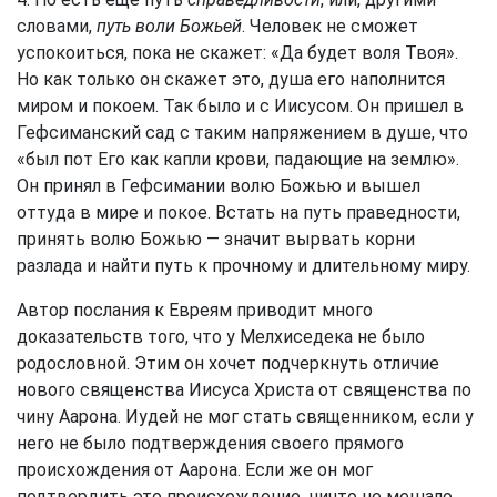
словами,
путь воли Божьей
. Человек не сможет
успокоиться, пока не скажет: «Да будет воля Твоя».
Но как только он скажет это, душа его наполнится
миром и покоем. Так было и с Иисусом. Он пришел в
Гефсиманский сад с таким напряжением в душе, что
«был пот Его как капли крови, падающие на землю».
Он принял в Гефсимании волю Божью и вышел
оттуда в мире и покое. Встать на путь праведности,
принять волю Божью — значит вырвать корни
разлада и найти путь к прочному и длительному миру.
Автор послания к Евреям приводит много
доказательств того, что у Мелхиседека не было
родословной. Этим он хочет подчеркнуть отличие
нового священства Иисуса Христа от священства по
чину Аарона. Иудей не мог стать священником, если у
него не было подтверждения своего прямого
происхождения от Аарона. Если же он мог
подтвердить это происхождение, ничто не мешало