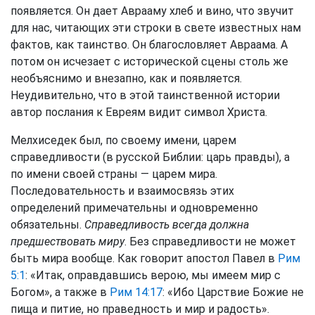
появляется. Он дает Аврааму хлеб и вино, что звучит
для нас, читающих эти строки в свете известных нам
фактов, как таинство. Он благословляет Авраама. А
потом он исчезает с исторической сцены столь же
необъяснимо и внезапно, как и появляется.
Неудивительно, что в этой таинственной истории
автор послания к Евреям видит символ Христа.
Мелхиседек был, по своему имени, царем
справедливости (в русской Библии: царь правды), а
по имени своей страны — царем мира.
Последовательность и взаимосвязь этих
определений примечательны и одновременно
обязательны.
Справедливость всегда должна
предшествовать миру
. Без справедливости не может
быть мира вообще. Как говорит апостол Павел в
Рим
5:1
: «Итак, оправдавшись верою, мы имеем мир с
Богом», а также в
Рим 14:17
: «Ибо Царствие Божие не
пища и питие, но праведность и мир и радость».