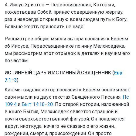
4. Иисус Христос — Первосвященник, Который,
пожертвовав Собой, принес совершенную жертву,
раз и навсегда открывшую всем людям путь к Богу.
Больше жертв приносить не надо.
Рассмотрев общие мысли автора послания к Евреям
об Иисусе, Первосвященнике по чину Мелхиседека,
мы рассмотрим этот отрывок в деталях и изучим его
по частям.
ИСТИННЫЙ ЦАРЬ И ИСТИННЫЙ СВЯЩЕННИК (
Евр
7:1−3
)
Как мы видели, автор послания к Евреям основывает
свои мысли на двух текстах Священного Писания:
Пс
109:4
и
Быт 14:18−20
. По старой истории, изложенной
в книге Бытия, Мелхиседек является странной и
почти сверхъестественной фигурой. Он появляется
вдруг, ниоткуда: ничего не сказано о его жизни,
рождении, смерти, происхождении. Он просто