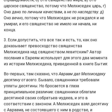
царское
священство, потому что Мелхиседек царь, г)
Оно дано по
личным качествам
, а
не по наследству
. д)
Оно
вечно
, потому что Мелхиседек не рождался и не
умирал, и его священство не имело ни начала, ни
конца.
3. Если допустить, что все так и есть, то, как оно
доказывает превосходство священства
Мелхиседека над священством левитским? Автор
послания к Евреям использует для этого два момента
из истории Мелхиседека, приведенной в книге Бытия:
Во-первых, там сказано, что
Авраам дал Мелхиседеку
десятину от всего
. Бывало, священники требовали
уплаты десятины. Но бросается в глаза
принципиальное различие: священники облагали
десятиной своих собратьев-иудеев, и это в
соответствии с законом. А Мелхиседек взял десятину
с Авраама, не состоявшего с ним в родстве, и