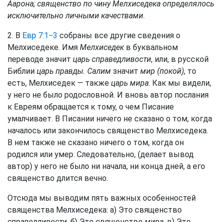
Аарона; священство по чину Мелхиседека определялось
исключительно личными качествами
.
2. В
Евр 7:1−3
собраны все другие сведения о
Мелхиседеке. Имя
Мелхиседек
в буквальном
переводе значит
царь справедливости
, или, в русской
Библии
царь правды. Салим
значит
мир (покой)
, то
есть, Мелхиседек — также
царь мира
. Как мы видели,
у него не было родословной. И вновь автор послания
к Евреям обращается к тому, о чем Писание
умалчивает. В Писании ничего не сказано о том, когда
началось или закончилось священство Мелхиседека.
В нем также не сказано ничего о том, когда он
родился или умер. Следовательно, (делает вывод
автор) у него не было ни начала, ни конца дней, а его
священство длится вечно.
Отсюда мы выводим пять важных особенностей
священства Мелхиседека: а) Это священство
справедливости
, б) Это священство
мира
, в) Это