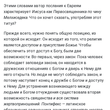
Этими словами автор послания к Евреям
характеризует Иисуса
как Первосвященника по чину
Мелхиседека
. Что он хочет сказать, употребляя этот
титул?
Прежде всего, нужно понять общую позицию, из
которой он исходит. Он исходит из того, что религия
является
доступом в присутствие Божье
. Чтобы
обеспечить этот доступ к Богу, были две
возможности. Во-первых, через
закон
. Пока человек
соблюдает заповеди закона, он находится в
дружеских отношениях с Богом и дверь к Нему для
него открыта. Но люди не могут соблюдать закон, и
потому наступает конец к дружбе с Богом и доступу
к Нему. Для устранения возникающего между
людьми и Богом отчуждения существовала вторая
возможность
священства и вся система
жертвоприношений. Понтифекс
— латинское
обозначение священника, означает
строитель мостов
,