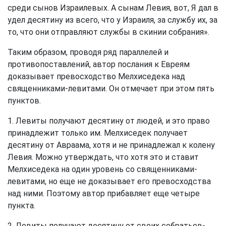
среди сынов Израилевых. А сынам Левия, вот, Я дал в
удел десятину из всего, что у Израиля, за службу их, за
то, что они отправляют службы в скинии собрания».
Таким образом, проводя ряд параллелей и
противопоставлений, автор послания к Евреям
доказывает превосходство Мелхиседека над
священниками-левитами. Он отмечает при этом пять
пунктов.
1. Левиты получают десятину от людей, и это право
принадлежит только им. Мелхиседек получает
десятину от Авраама, хотя и не принадлежал к колену
Левия. Можно утверждать, что хотя это и ставит
Мелхиседека на один уровень со священниками-
левитами, но еще не доказывает его превосходства
над ними. Поэтому автор прибавляет еще четыре
пункта.
2. Левиты получают десятину от своих собратьев-