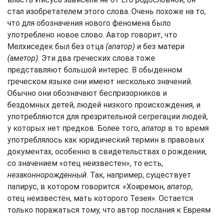
стал изобретателем этого слова. Очень похоже на то,
что для обозначения нового феномена было
употреблено новое слово. Автор говорит, что
Мелхиседек был без отца
(апатор)
и без матери
(аметор)
. Эти два греческих слова тоже
представляют большой интерес. В обыденном
греческом языке они имеют несколько значений.
Обычно они обозначают беспризорников и
бездомных детей, людей низкого происхождения, и
употребляются для презрительной сегрегации людей,
у которых нет предков. Более того,
апатор
в то время
употреблялось как юридический термин в правовых
документах, особенно в свидетельствах о рождении,
со значением «отец неизвестен», то есть,
незаконнорожденный
. Так, например, существует
папирус, в котором говорится: «Хоиремон,
апатор
,
отец неизвестен, мать которого Тезея». Остается
только поражаться тому, что автор послания к Евреям