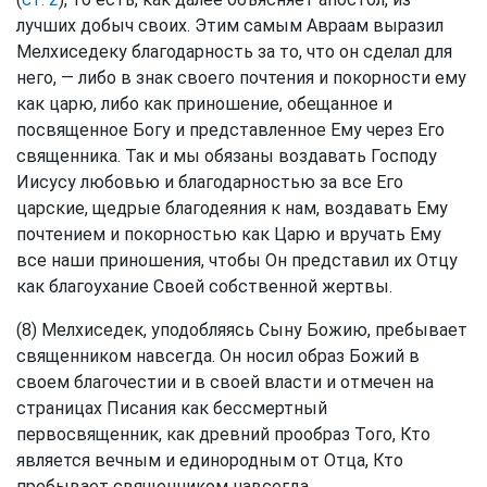
лучших добыч своих. Этим самым Авраам выразил
Мелхиседеку благодарность за то, что он сделал для
него, — либо в знак своего почтения и покорности ему
как царю, либо как приношение, обещанное и
посвященное Богу и представленное Ему через Его
священника. Так и мы обязаны воздавать Господу
Иисусу любовью и благодарностью за все Его
царские, щедрые благодеяния к нам, воздавать Ему
почтением и покорностью как Царю и вручать Ему
все наши приношения, чтобы Он представил их Отцу
как благоухание Своей собственной жертвы.
(8) Мелхиседек, уподобляясь Сыну Божию, пребывает
священником навсегда. Он носил образ Божий в
своем благочестии и в своей власти и отмечен на
страницах Писания как бессмертный
первосвященник, как древний прообраз Того, Кто
является вечным и единородным от Отца, Кто
пребывает священником навсегда.