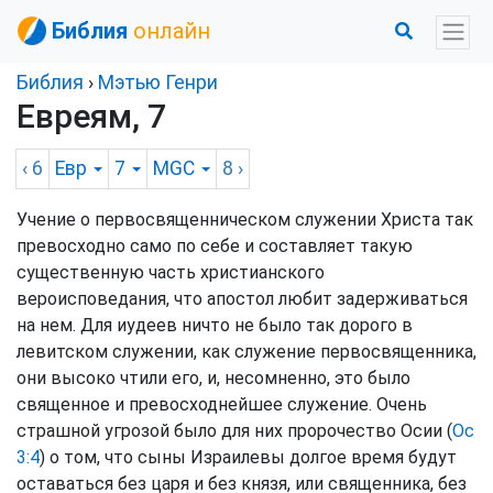
Библия
онлайн
Библия
›
Мэтью Генри
Евреям, 7
‹ 6
Евр
7
MGC
8
›
Учение о первосвященническом служении Христа так
превосходно само по себе и составляет такую
существенную часть христианского
вероисповедания, что апостол любит задерживаться
на нем. Для иудеев ничто не было так дорого в
левитском служении, как служение первосвященника,
они высоко чтили его, и, несомненно, это было
священное и превосходнейшее служение. Очень
страшной угрозой было для них пророчество Осии (
Ос
3:4
) о том, что сыны Израилевы долгое время будут
оставаться без царя и без князя, или священника, без