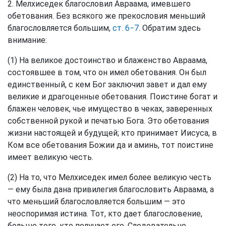
2. Мелхиседек благословил Авраама, имевшего
обетования. Без всякого же прекословия меньший
благословляется большим,
ст. 6−7
. Обратим здесь
внимание:
(1) На великое достоинство и блаженство Авраама,
состоявшее в том, что он имел обетования. Он был
единственный, с кем Бог заключил завет и дал ему
великие и драгоценные обетования. Поистине богат и
блажен человек, чье имущество в чеках, заверенных
собственной рукой и печатью Бога. Это обетования
жизни настоящей и будущей; кто принимает Иисуса, в
Ком все обетования Божии да и аминь, тот поистине
имеет великую честь.
(2) На то, что Мелхиседек имел более великую честь
— ему была дана привилегия благословить Авраама, а
что меньший благословляется большим — это
неоспоримая истина. Тот, кто дает благословение,
больше того, кто получает его. Следовательно,