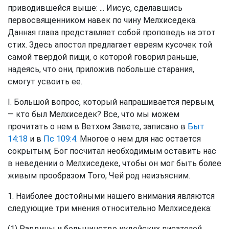
приводившейся выше: ... Иисус, сделавшись
первосвященником навек по чину Мелхиседека.
Данная глава представляет собой проповедь на этот
стих. Здесь апостол предлагает евреям кусочек той
самой твердой пищи, о которой говорил раньше,
надеясь, что они, приложив побольше старания,
смогут усвоить ее.
I. Большой вопрос, который напрашивается первым,
— кто был Мелхиседек? Все, что мы можем
прочитать о нем в Ветхом Завете, записано в
Быт
14:18
и в
Пс 109:4
. Многое о нем для нас остается
сокрытым; Бог посчитал необходимым оставить нас
в неведении о Мелхиседеке, чтобы он мог быть более
живым прообразом Того, Чей род неизъясним.
1. Наиболее достойными нашего внимания являются
следующие три мнения относительно Мелхиседека:
(1) Раввины и большинство иудейских писателей