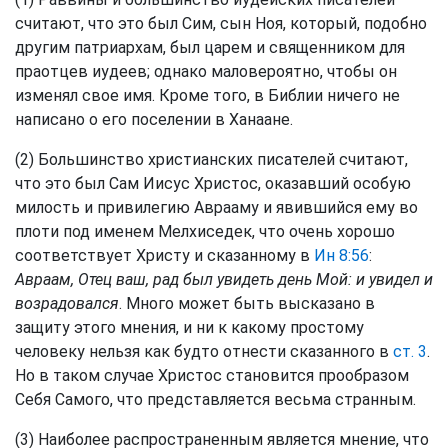
считают, что это был Сим, сын Ноя, который, подобно
другим патриархам, был царем и священником для
праотцев иудеев; однако маловероятно, чтобы он
изменял свое имя. Кроме того, в Библии ничего не
написано о его поселении в Ханаане.
(2) Большинство христианских писателей считают,
что это был Сам Иисус Христос, оказавший особую
милость и привилегию Аврааму и явившийся ему во
плоти под именем Мелхиседек, что очень хорошо
соответствует Христу и сказанному в
Ин 8:56
:
Авраам, Отец ваш, рад был увидеть день Мой: и увидел и
возрадовался
. Много может быть высказано в
защиту этого мнения, и ни к какому простому
человеку нельзя как будто отнести сказанного в
ст. 3
.
Но в таком случае Христос становится прообразом
Себя Самого, что представляется весьма странным.
(3) Наиболее распространенным является мнение, что