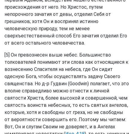
происхождения от него. Но Христос, путем
непорочного зачатия от девы, отделил Себя от
грешников; хотя Он и воспринял истинно
человеческую природу, тем не менее
сверхъестественный способ Его зачатия отделил Его
от всего остального человечества.
[5] Он превознесен выше небес. Большинство
толкователей понимают эти слова как относящиеся к
вознесению Спасителя на небеса, где Он сидит
одесную Бога, чтобы осуществлять задачу Своего
священства. Но д-р Гудвин (Goodwin) полагает, что это
вполне справедливо можно отнести к личной
святости Христа, более высокой и совершенной, чем
святость воинств небесных, то есть святых ангелов,
которые, хотя и свободны от греха, но не свободны
от вероятности совершить его. Поэтому мы читаем:
Вот, Он и слугам Своим не доверяет, и в Ангелах
усматривает недостатки (
Иов 4:18
), то есть немощи и