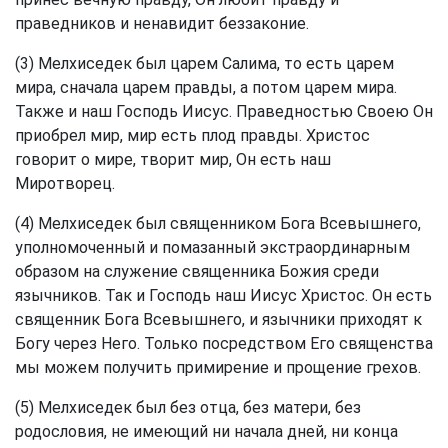
праведников и ненавидит беззаконие.
(3) Мелхиседек был царем Салима, то есть царем
мира, сначала царем правды, а потом царем мира.
Также и наш Господь Иисус. Праведностью Своею Он
приобрел мир, мир есть плод правды. Христос
говорит о мире, творит мир, Он есть наш
Миротворец.
(4) Мелхиседек был священником Бога Всевышнего,
уполномоченный и помазанный экстраординарным
образом на служение священника Божия среди
язычников. Так и Господь наш Иисус Христос. Он есть
священник Бога Всевышнего, и язычники приходят к
Богу через Него. Только посредством Его священства
мы можем получить примирение и прощение грехов.
(5) Мелхиседек был без отца, без матери, без
родословия, не имеющий ни начала дней, ни конца