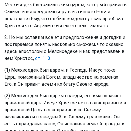
Мелхиседек был ханаанским царем, который правил в
Салиме и исповедовал веру в истинного Бога и
поклонялся Ему; что он был воздвигнут как прообраз
Христа и что Авраам почитал его как такового.
2. Но мы оставим все эти предположения и догадки и
постараемся понять, насколько сможем, что сказано
здесь апостолом о Мелхиседеке и как представлен в
нем Христос,
ст. 1−3
.
(1) Мелхиседек был царем, и Господь Иисус тоже
Царь, помазанный Богом, владычество на раменах
Его, и Он правит всеми ко благу Своего народа.
(2) Мелхиседек был царем правды, его имя означает
праведный царь. Иисус Христос есть полноправный и
праведный Царь, полноправный по Своему
назначению и праведный по Своему правлению. Он
есть оправдание наше, Он исполнен всякой правды и
принес вечную правду, Он любит правду и