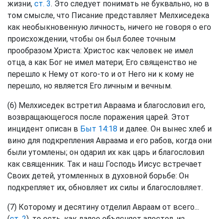
жизни,
ст. 3
. Это следует понимать не буквально, но в
том смысле, что Писание представляет Мелхиседека
как необыкновенную личность, ничего не говоря о его
происхождении, чтобы он был более точным
прообразом Христа: Христос как человек не имел
отца, а как Бог не имел матери; Его священство не
перешло к Нему от кого-то и от Него ни к кому не
перешло, но является Его личным и вечным.
(6) Мелхиседек встретил Авраама и благословил его,
возвращающегося после поражения царей. Этот
инцидент описан в
Быт 14:18
и далее. Он вынес хлеб и
вино для подкрепления Авраама и его рабов, когда они
были утомлены; он одарил их как царь и благословил
как священник. Так и наш Господь Иисус встречает
Своих детей, утомленных в духовной борьбе: Он
подкрепляет их, обновляет их силы и благословляет.
(7) Которому и десятину отделил Авраам от всего...
(
ст. 2
), то есть, как далее объясняет апостол, из