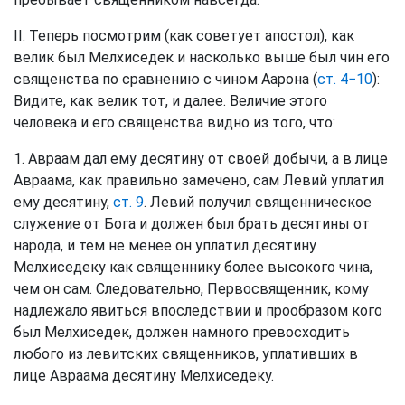
II. Теперь посмотрим (как советует апостол), как
велик был Мелхиседек и насколько выше был чин его
священства по сравнению с чином Аарона (
ст. 4−10
):
Видите, как велик тот, и далее. Величие этого
человека и его священства видно из того, что:
1. Авраам дал ему десятину от своей добычи, а в лице
Авраама, как правильно замечено, сам Левий уплатил
ему десятину,
ст. 9
. Левий получил священническое
служение от Бога и должен был брать десятины от
народа, и тем не менее он уплатил десятину
Мелхиседеку как священнику более высокого чина,
чем он сам. Следовательно, Первосвященник, кому
надлежало явиться впоследствии и прообразом кого
был Мелхиседек, должен намного превосходить
любого из левитских священников, уплативших в
лице Авраама десятину Мелхиседеку.