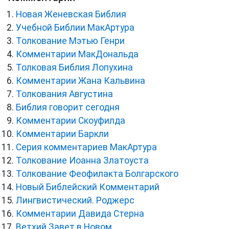
Новая Женевская Библия
Учебной Библии МакАртура
Толкование Мэтью Генри
Комментарии МакДональда
Толковая Библия Лопухина
Комментарии Жана Кальвина
Толкования Августина
Библия говорит сегодня
Комментарии Скоуфилда
Комментарии Баркли
Серия комментариев МакАртура
Толкование Иоанна Златоуста
Толкование Феофилакта Болгарского
Новый Библейский Комментарий
Лингвистический. Роджерс
Комментарии Давида Стерна
Ветхий Завет в Новом