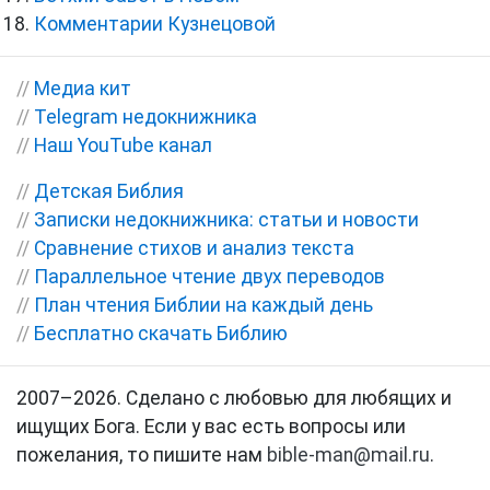
Комментарии Кузнецовой
//
Медиа кит
//
Telegram недокнижника
//
Наш YouTube канал
//
Детская Библия
//
Записки недокнижника: статьи и новости
//
Сравнение стихов и анализ текста
//
Параллельное чтение двух переводов
//
План чтения Библии на каждый день
//
Бесплатно скачать Библию
2007–2026. Сделано с любовью для любящих и
ищущих Бога. Если у вас есть вопросы или
пожелания, то пишите нам
bible-man@mail.ru
.