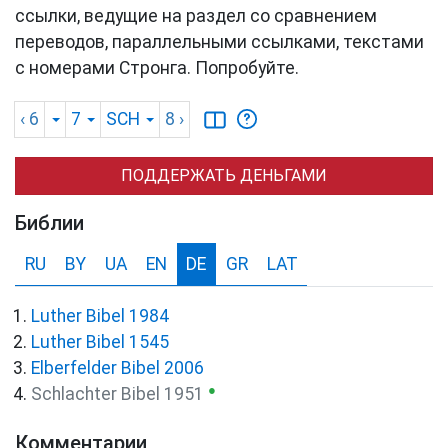
ссылки, ведущие на раздел со сравнением
переводов, параллельными ссылками, текстами
с номерами Стронга. Попробуйте.
‹ 6
7
SCH
8
›
ПОДДЕРЖАТЬ ДЕНЬГАМИ
Библии
RU
BY
UA
EN
DE
GR
LAT
Luther Bibel 1984
Luther Bibel 1545
Elberfelder Bibel 2006
●
Schlachter Bibel 1951
Комментарии