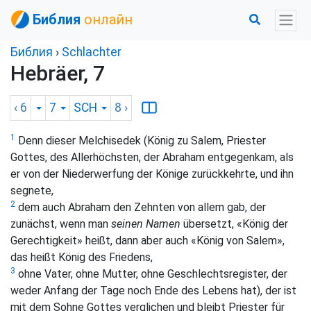
Библия
онлайн
Библия
›
Schlachter
Hebräer, 7
‹ 6
7
SCH
8
›
1
Denn dieser Melchisedek (König zu Salem, Priester
Gottes, des Allerhöchsten, der Abraham entgegenkam, als
er von der Niederwerfung der Könige zurückkehrte, und ihn
segnete,
2
dem auch Abraham den Zehnten von allem gab, der
zunächst, wenn man
seinen Namen
übersetzt, «König der
Gerechtigkeit» heißt, dann aber auch «König von Salem»,
das heißt König des Friedens,
3
ohne Vater, ohne Mutter, ohne Geschlechtsregister, der
weder Anfang der Tage noch Ende des Lebens hat), der ist
mit dem Sohne Gottes verglichen und bleibt Priester für