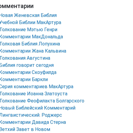
омментарии
Новая Женевская Библия
Учебной Библии МакАртура
Толкование Мэтью Генри
Комментарии МакДональда
Толковая Библия Лопухина
Комментарии Жана Кальвина
Толкования Августина
Библия говорит сегодня
Комментарии Скоуфилда
Комментарии Баркли
Серия комментариев МакАртура
Толкование Иоанна Златоуста
Толкование Феофилакта Болгарского
Новый Библейский Комментарий
Лингвистический. Роджерс
Комментарии Давида Стерна
Ветхий Завет в Новом