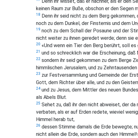
Denn ihr wisset, daß er nachher, als er den 
keinen Raum zur Buße, obschon er den Segen m
18
Denn ihr seid nicht zu dem Berg gekommen, 
noch zu dem Dunkel, der Finsternis und dem Un
19
noch zu dem Schall der Posaune und der Stim
nicht weiter zu ihnen geredet werde; denn sie e
20
«Und wenn ein Tier den Berg berührt, soll es
21
und so schrecklich war die Erscheinung, daß 
22
sondern ihr seid gekommen zu dem Berge Zio
himmlischen Jerusalem, und zu Zehntausenden 
23
zur Festversammlung und Gemeinde der Erstg
Gott, dem Richter über alle, und zu den Geiste
24
und zu Jesus, dem Mittler des neuen Bundes
als Abels Blut.
25
Sehet zu, daß ihr den nicht abweiset, der da 
verbaten, als er auf Erden redete, wieviel wen
Himmel herab tut,
26
dessen Stimme damals die Erde bewegte; nun 
nicht allein die Erde, sondern auch den Himmel!