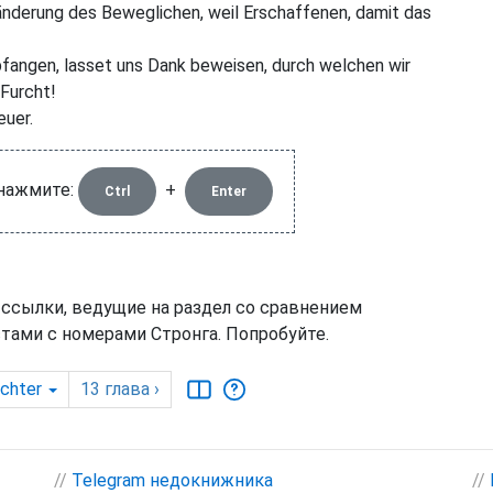
änderung des Beweglichen, weil Erschaffenen, damit das
fangen, lasset uns Dank beweisen, durch welchen wir
 Furcht!
euer.
 нажмите:
+
Ctrl
Enter
 ссылки, ведущие на раздел со сравнением
тами с номерами Стронга. Попробуйте.
chter
13
глава
›
//
Telegram недокнижника
//