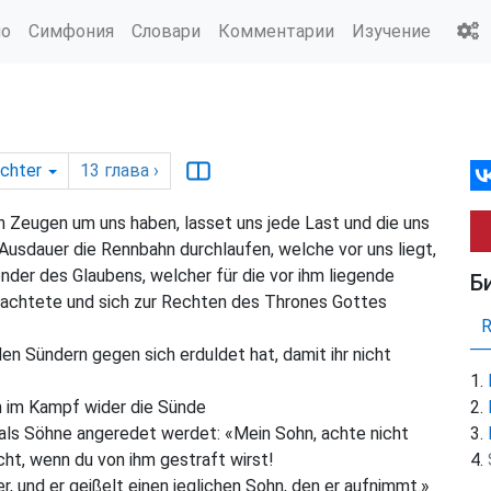
ио
Симфония
Словари
Комментарии
Изучение
chter
13
глава
›
on Zeugen um uns haben, lasset uns jede Last und die uns
Ausdauer die Rennbahn durchlaufen, welche vor uns liegt,
nder des Glaubens, welcher für die vor ihm liegende
Б
 achtete und sich zur Rechten des Thrones Gottes
en Sündern gegen sich erduldet hat, damit ihr nicht
en im Kampf wider die Sünde
als Söhne angeredet werdet: «Mein Sohn, achte nicht
cht, wenn du von ihm gestraft wirst!
r, und er geißelt einen jeglichen Sohn, den er aufnimmt.»