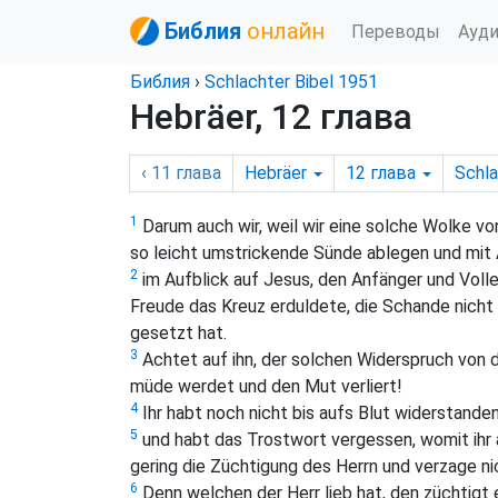
Библия
онлайн
Переводы
Ауд
Библия
›
Schlachter Bibel 1951
Hebräer, 12 глава
‹ 11
глава
Hebräer
12
глава
Schla
1
Darum auch wir, weil wir eine solche Wolke v
so leicht umstrickende Sünde ablegen und mit 
2
im Aufblick auf Jesus, den Anfänger und Volle
Freude das Kreuz erduldete, die Schande nicht
gesetzt hat.
3
Achtet auf ihn, der solchen Widerspruch von d
müde werdet und den Mut verliert!
4
Ihr habt noch nicht bis aufs Blut widerstand
5
und habt das Trostwort vergessen, womit ihr 
gering die Züchtigung des Herrn und verzage ni
6
Denn welchen der Herr lieb hat, den züchtigt e