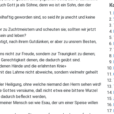
К
ch Gott ja als Söhne; denn wo ist ein Sohn, den der
eilhaftig geworden sind, so seid ihr ja unecht und keine
r zu Zuchtmeistern und scheuten sie; sollten wir jetzt
sein und leben?
igt, nach ihrem Gutdünken; er aber zu unsrem Besten,
ns nicht zur Freude, sondern zur Traurigkeit zu dienen;
 Gerechtigkeit denen, die dadurch geübt sind.
denen Hände und die erlahmten Knie»
mit das Lahme nicht abweiche, sondern vielmehr geheilt
r Heiligung, ohne welche niemand den Herrn sehen wird!
e Gottes versäume, daß nicht etwa eine bittere Wurzel
 dadurch befleckt werden,
meiner Mensch sei wie Esau, der um einer Speise willen