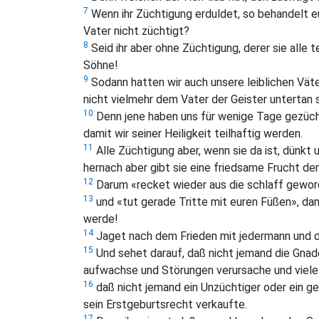
7
Wenn ihr Züchtigung erduldet, so behandelt eu
Vater nicht züchtigt?
8
Seid ihr aber ohne Züchtigung, derer sie alle t
Söhne!
9
Sodann hatten wir auch unsere leiblichen Väte
nicht vielmehr dem Vater der Geister untertan 
10
Denn jene haben uns für wenige Tage gezücht
damit wir seiner Heiligkeit teilhaftig werden.
11
Alle Züchtigung aber, wenn sie da ist, dünkt u
hernach aber gibt sie eine friedsame Frucht der
12
Darum «recket wieder aus die schlaff gewor
13
und «tut gerade Tritte mit euren Füßen», da
werde!
14
Jaget nach dem Frieden mit jedermann und de
15
Und sehet darauf, daß nicht jemand die Gnad
aufwachse und Störungen verursache und viele
16
daß nicht jemand ein Unzüchtiger oder ein ge
sein Erstgeburtsrecht verkaufte.
17