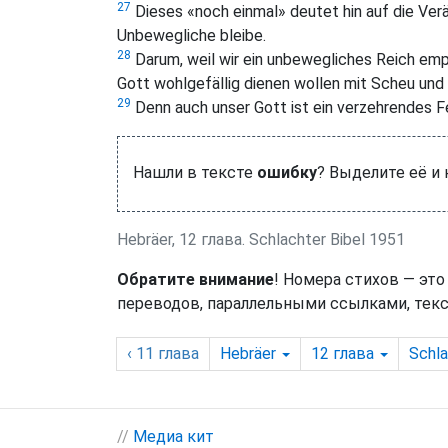
27
Dieses «noch einmal» deutet hin auf die Ver
Unbewegliche bleibe.
28
Darum, weil wir ein unbewegliches Reich emp
Gott wohlgefällig dienen wollen mit Scheu und
29
Denn auch unser Gott ist ein verzehrendes F
Нашли в тексте
ошибку
? Выделите её и
Hebräer, 12 глава. Schlachter Bibel 1951
Обратите внимание
! Номера стихов — это
переводов, параллельными ссылками, текс
‹ 11
глава
Hebräer
12
глава
Schla
//
Медиа кит