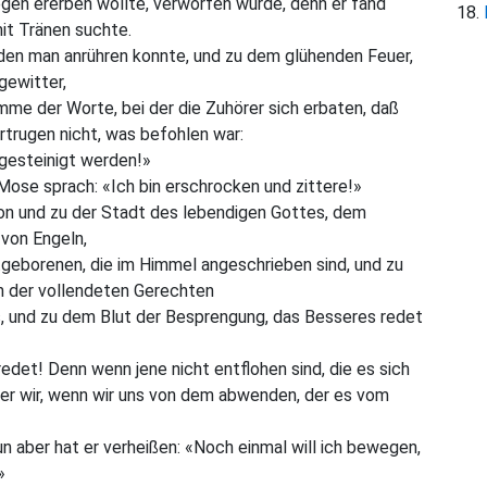
Segen ererben wollte, verworfen wurde, denn er fand
it Tränen suchte.
den man anrühren konnte, und zu dem glühenden Feuer,
gewitter,
me der Worte, bei der die Zuhörer sich erbaten, daß
rtrugen nicht, was befohlen war:
 gesteinigt werden!»
Mose sprach: «Ich bin erschrocken und zittere!»
n und zu der Stadt des lebendigen Gottes, dem
von Engeln,
eborenen, die im Himmel angeschrieben sind, und zu
rn der vollendeten Gerechten
, und zu dem Blut der Besprengung, das Besseres redet
redet! Denn wenn jene nicht entflohen sind, die es sich
iger wir, wenn wir uns von dem abwenden, der es vom
aber hat er verheißen: «Noch einmal will ich bewegen,
»