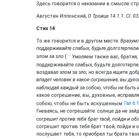
Здесь говорится о наказании в смысле стр
Августин Иппонский,
О Троице 14.1.1. Cl. 0
Стих 14
То же говорится и в другом месте:
Вразумл
поддерживайте слабых, будьте долготерпели
14
злом за зло
(
Умоляем также вас, братия,
поддерживайте слабых, будьте долготерп
воздавал злом за зло; но всегда ищите добр
впадет человек в какое согрешение, вы духо
наблюдая каждый за собою, чтобы не быть
какое согрешение, вы, духовные, исправля
собою, чтобы не быть искушенным.
Гал 6:1
Гневаясь, не согрешайте: солнце да не зай
согрешит против тебя брат твой, пойди и о
согрешит против тебя брат твой, пойди и 
послушает тебя, то приобрел ты брата твое