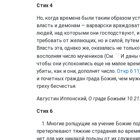
Стих 4
Но, когда времена были таким образом ус
власть и демонам — варварски враждовать
людей, над которыми они господствуют, и
требовать от желающих, но и силой, путе
Власть эта, однако же, оказалась не только
11
восполняя число мучеников (См.
И даны 
чтобы они успокоились еще на малое время
убиты, как и они, дополнят число.
Откр 6:11
и почетных граждан града Божия, чем муж
греху бесчестья.
Августин Иппонский,
О граде Божьем 10.21. 
Стих 6
1. Многие ропщущие на учение Божие под
претерпевают тяжкие страдания во время э
нет для них никакой пользы от их служени