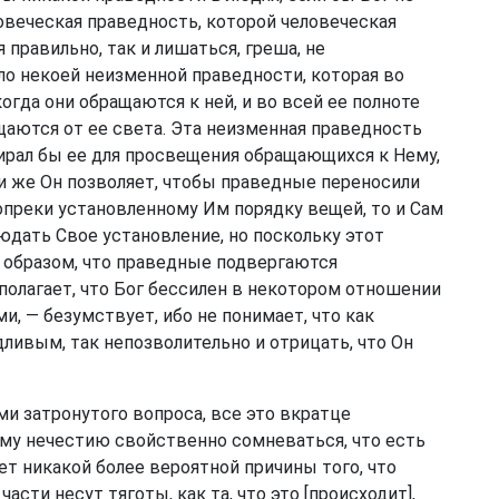
ловеческая праведность, которой человеческая
правильно, так и лишаться, греша, не
ло некоей неизменной праведности, которая во
огда они обращаются к ней, и во всей ее полноте
щаются от ее света. Эта неизменная праведность
тирал бы ее для просвещения обращающихся к Нему,
ли же Он позволяет, чтобы праведные переносили
вопреки установленному Им порядку вещей, то и Сам
людать Свое установление, но поскольку этот
 образом, что праведные подвергаются
полагает, что Бог бессилен в некотором отношении
, — безумствует, ибо не понимает, что как
ливым, так непозволительно и отрицать, что Он
и затронутого вопроса, все это вкратце
ному нечестию свойственно сомневаться, что есть
нет никакой более вероятной причины того, что
сти несут тяготы, как та, что это [происходит],