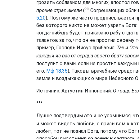
грозить соблазном для многих, апостол го
20
прочие страх имели
(
Согрешающих обличай
5:20
). Поэтому же часто предписывается п
без которого никто не может узреть Бога:
когда-нибудь будет приказано рабу отдат
талантов за то, что он не простил своему 
пример, Господь Иисус прибавил:
Так и Оте
каждый из вас от сердца своего брату свое
поступит с вами, если не простит каждый 
его.
Мф 18:35
). Таковы врачебные средств
земле и воздыхающих о мире Небесного О
Источник: Августин Иппонский,
О граде Бож
***
Лучше подтвердим это и не усомнимся, чт
и может видеть любовь, с призывом к кот
любит, тот не познал Бога, потому что Бог
способен видеть
мир со всеми и святость, 