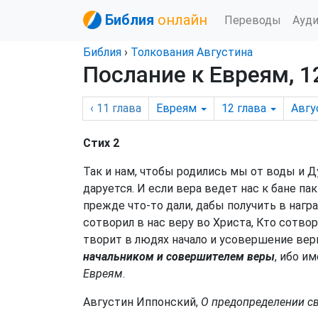
Библия
онлайн
Переводы
Ауд
Библия
›
Толкования Августина
Послание к Евреям, 1
‹ 11
глава
Евреям
12
глава
Авгу
Стих 2
Так и нам, чтобы родились мы от воды и Ду
даруется. И если вера ведет нас к бане па
прежде что-то дали, дабы получить в нагр
сотворил в нас веру во Христа, Кто сотвор
творит в людях начало и усовершение вер
начальником и совершителем веры
, ибо и
Евреям
.
Августин Иппонский,
О предопределении свя