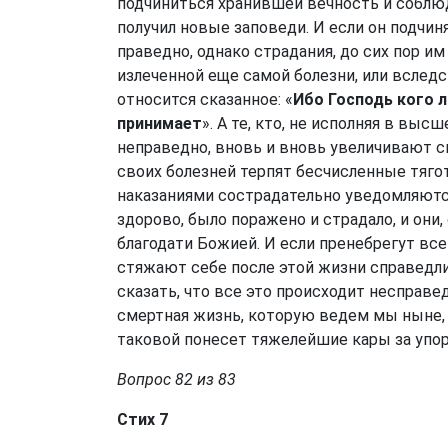
подчиниться хранившей вечность и соблю
получил новые заповеди. И если он подчин
праведно, однако страдания, до сих пор и
излеченной еще самой болезни, или вслед
относится сказанное: «
Ибо Господь кого 
принимает
». А те, кто, не исполняя в вы
неправедно, вновь и вновь увеличивают св
своих болезней терпят бесчисленные тяго
наказаниями сострадательно уведомляются,
здорово, было поражено и страдало, и они
благодати Божией. И если пренебрегут все
стяжают себе после этой жизни справедл
сказать, что все это происходит несправед
смертная жизнь, которую ведем мы ныне, 
таковой понесет тяжелейшие кары за упор
Вопрос 82 из 83
Стих 7