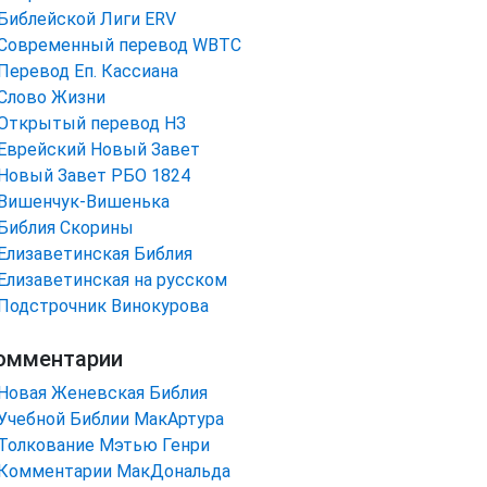
Библейской Лиги ERV
Cовременный перевод WBTC
Перевод Еп. Кассиана
Слово Жизни
Открытый перевод НЗ
Еврейский Новый Завет
Новый Завет РБО 1824
Вишенчук-Вишенька
Библия Скорины
Елизаветинская Библия
Елизаветинская на русском
Подстрочник Винокурова
омментарии
Новая Женевская Библия
Учебной Библии МакАртура
Толкование Мэтью Генри
Комментарии МакДональда