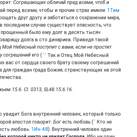
ворит:
Согрешающих обличай пред всеми, чтоб и
 перед всеми, чтобы и прочие страх имели.
1Тим
рощать друг другу и заботиться о сохранении мира,
 в последнем случае существует опасность, что
ь прощенный было ему долг в десять тысяч
товарищу долга в сто динариев. Приведя такой
ц Мой Небесный поступит с вами, если не простит
35
му согрешений его
(
Так и Отец Мой Небесный
из вас от сердца своего брату своему согрешений
а для граждан града Божия, странствующих на этой
течества.
ьем 15.6. Cl. 0313, SL48.15.6.16
.
о увидит Бога внутренний человек, который только
8
орой апостол говорит:
Бог есть любовь
(
Кто не
 есть любовь.
1Ин 4:8
). Внутренний человек один
без которой никто не увидит Господа
. Ибо ни один