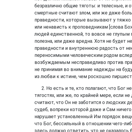
безразлично общие тяготы: и телесные, и о
смертные считают злом, или же даже боль
праведности, которые вызывают у тяжко 
или ненависть к проповедникам [слова Бож
людей единственной, то вовсе не глупым п
полезна, или даже вредна. Хотя не будет н
праведности и внутреннюю радость от не
переносимыми человеческим родом вследс
возбуждаемым несправедливо против праве
не принимая во внимание надежды на буду
из любви к истине, чем роскошно пиршест
2. Но есть и те, кто полагают, что Бог н
тягостях, или же, по крайней мере, если 
считают, что Он не заботится о людских д
судеб, вопреки которой даже и Сам ничего
нарушает установленный Им порядок вещей
что Бог, бессильный в отношении чего-либо
здесь должно ответить, что не оказалось 