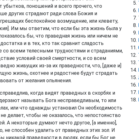
т убытков, поношений и всего прочего, что
ше других страдают ради слова Божия и
грешащих беспокойное возмущение, или клевету,
ия]. Им мы ответим, что если бы эта жизнь была у
оказалось бы, что праведная жизнь или ничем не
едостатка и в тех, кто так сравнит сладость
е со всеми телесными трудностями и страданиями,
твие условий своей смертности, и со всем
дно живущих из-за их праведности, что, [даже и]
щую жизнь, охотнее и радостнее будут страдать
вовать от желания опьянения.
есправедлив, когда видят праведных в скорбях и
не дерзают называть Бога несправедливым, то или
елах, или что однажды установил Он необходимость
 не делает, чтобы не оказалось, что непостоянство
. А некоторые думают нечто другое, [а именно],
, не способен удалить от праведных этих зол. И
бы никакой праведности в людях, если бы Бог не