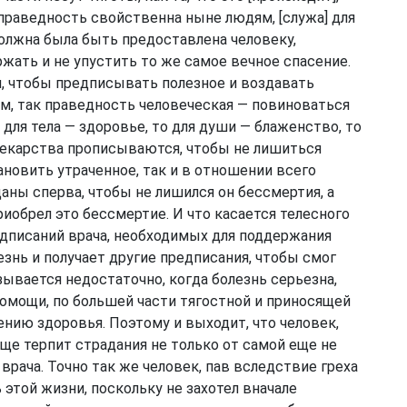
 праведность свойственна ныне людям, [служа] для
должна была быть предоставлена человеку,
жать и не упустить то же самое вечное спасение.
, чтобы предписывать полезное и воздавать
м, так праведность человеческая — повиноваться
для тела — здоровье, то для души — блаженство, то
 лекарства прописываются, чтобы не лишиться
ановить утраченное, так и в отношении всего
аны сперва, чтобы не лишился он бессмертия, а
иобрел это бессмертие. И что касается телесного
редписаний врача, необходимых для поддержания
езнь и получает другие предписания, чтобы смог
зывается недостаточно, когда болезнь серьезна,
помощи, по большей части тягостной и приносящей
ению здоровья. Поэтому и выходит, что человек,
еще терпит страдания не только от самой еще не
врача. Точно так же человек, пав вследствие греха
этой жизни, поскольку не захотел вначале