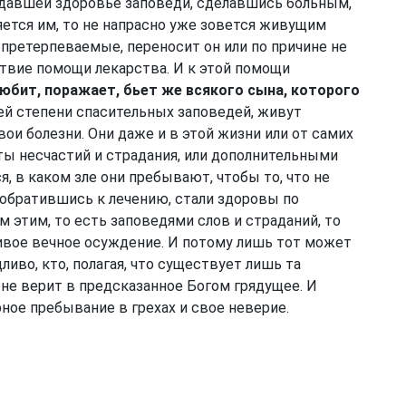
давшей здоровье заповеди, сделавшись больным,
яется им, то не напрасно уже зовется живущим
м претерпеваемые, переносит он или по причине не
ствие помощи лекарства. И к этой помощи
любит, поражает, бьет же всякого сына, которого
сшей степени спасительных заповедей, живут
ои болезни. Они даже и в этой жизни или от самих
ты несчастий и страдания, или дополнительными
 в каком зле они пребывают, чтобы то, что не
, обратившись к лечению, стали здоровы по
м этим, то есть заповедями слов и страданий, то
ивое вечное осуждение. И потому лишь тот может
ливо, кто, полагая, что существует лишь та
не верит в предсказанное Богом грядущее. И
ное пребывание в грехах и свое неверие.