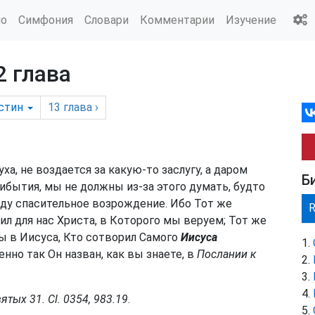
ио
Симфония
Словари
Комментарии
Изучение
2 глава
стин
13
глава
›
ха, не воздается за какую-то заслугу, а даром
Б
кибытия, мы не должны из-за этого думать, будто
аду спасительное возрождение. Ибо Тот же
ил для нас Христа, в Которого мы веруем; Тот же
ы в Иисуса, Кто сотворил Самого
Иисуса
менно так Он назван, как вы знаете, в
Послании к
тых 31. Cl. 0354, 983.19
.