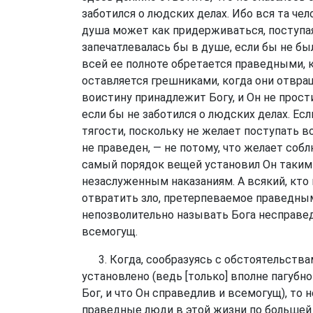
заботился о людских делах. Ибо вся та че
душа может как придерживаться, поступая 
запечатлевалась бы в душе, если бы не бы
всей ее полноте обретается праведными, к
оставляется грешниками, когда они отвра
воистину принадлежит Богу, и Он не прос
если бы не заботился о людских делах. Ес
тягости, поскольку не желает поступать 
не праведен, — не потому, что желает соб
самый порядок вещей установил Он таким
незаслуженным наказаниям. А всякий, кто 
отвратить зло, претерпеваемое праведными
непозволительно называть Бога несправед
всемогущ.
3. Когда, сообразуясь с обстоятельствам
установлено (ведь [только] вполне пагуб
Бог, и что Он справедлив и всемогущ), то 
праведные люди в этой жизни по большей ча