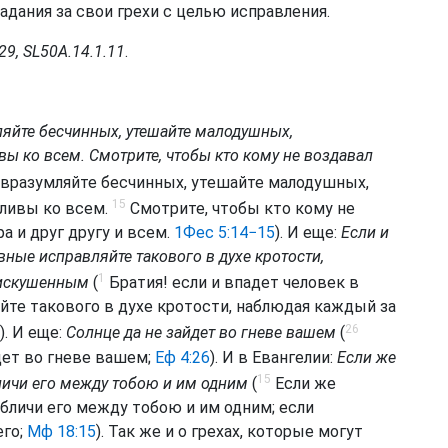
адания за свои грехи с целью исправления.
329, SL50A.14.1.11
.
яйте бесчинных, утешайте малодушных,
вы ко всем. Смотрите, чтобы кто кому не воздавал
 вразумляйте бесчинных, утешайте малодушных,
15
еливы ко всем.
Смотрите, чтобы кто кому не
а и друг другу и всем.
1Фес 5:14−15
). И еще:
Если и
вные исправляйте такового в духе кротости,
1
 искушенным
(
Братия! если и впадет человек в
йте такового в духе кротости, наблюдая каждый за
26
). И еще:
Солнце да не зайдет во гневе вашем
(
дет во гневе вашем;
Еф 4:26
). И в Евангелии:
Если же
15
бличи его между тобою и им одним
(
Если же
обличи его между тобою и им одним; если
го;
Мф 18:15
). Так же и о грехах, которые могут