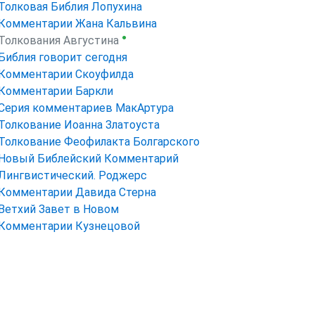
Толковая Библия Лопухина
Комментарии Жана Кальвина
●
Толкования Августина
Библия говорит сегодня
Комментарии Скоуфилда
Комментарии Баркли
Серия комментариев МакАртура
Толкование Иоанна Златоуста
Толкование Феофилакта Болгарского
Новый Библейский Комментарий
Лингвистический. Роджерс
Комментарии Давида Стерна
Ветхий Завет в Новом
Комментарии Кузнецовой