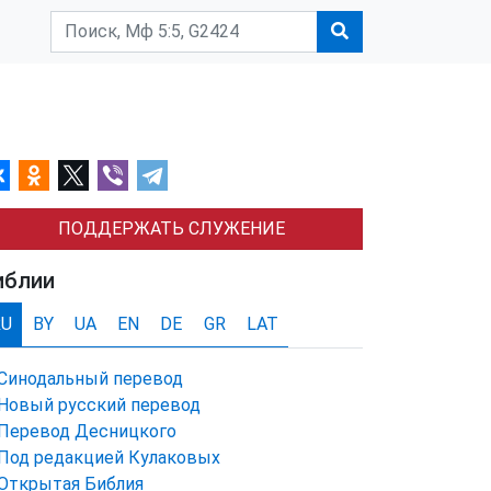
ПОДДЕРЖАТЬ СЛУЖЕНИЕ
иблии
RU
BY
UA
EN
DE
GR
LAT
Синодальный перевод
Новый русский перевод
Перевод Десницкого
Под редакцией Кулаковых
Открытая Библия