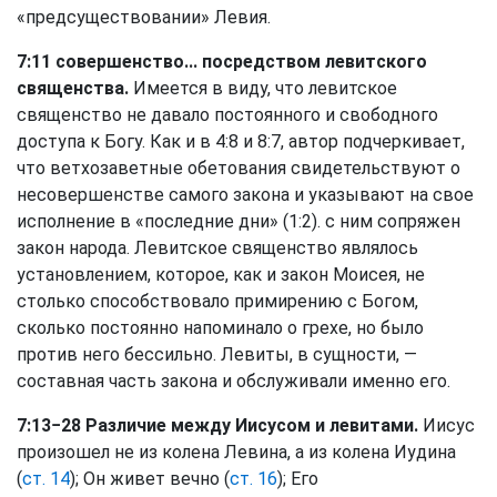
«предсуществовании» Левия.
7:11 совершенство... посредством левитского
священства.
Имеется в виду, что левитское
священство не давало постоянного и свободного
доступа к Богу. Как и в 4:8 и 8:7, автор подчеркивает,
что ветхозаветные обетования свидетельствуют о
несовершенстве самого закона и указывают на свое
исполнение в «последние дни» (1:2). с ним сопряжен
закон народа. Левитское священство являлось
установлением, которое, как и закон Моисея, не
столько способствовало примирению с Богом,
сколько постоянно напоминало о грехе, но было
против него бессильно. Левиты, в сущности, —
составная часть закона и обслуживали именно его.
7:13−28 Различие между Иисусом и левитами.
Иисус
произошел не из колена Левина, а из колена Иудина
(
ст. 14
); Он живет вечно (
ст. 16
); Его