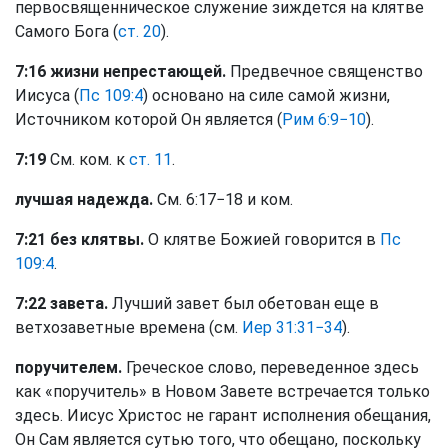
первосвященническое служение зиждется на клятве
Самого Бога (
ст. 20
).
7:16 жизни непрестающей.
Предвечное священство
Иисуса (
Пс 109:4
) основано на силе самой жизни,
Источником которой Он является (
Рим 6:9−10
).
7:19
См. ком. к
ст. 11
.
лучшая надежда.
См. 6:17−18 и ком.
7:21 без клятвы.
О клятве Божией говорится в
Пс
109:4
.
7:22 завета.
Лучший завет был обетован еще в
ветхозаветные времена (см.
Иер 31:31−34
).
поручителем.
Греческое слово, переведенное здесь
как «поручитель» в Новом Завете встречается только
здесь. Иисус Христос не гарант исполнения обещания,
Он Сам является сутью того, что обещано, поскольку