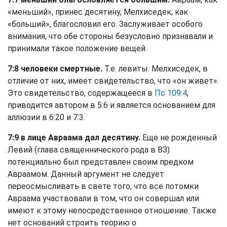
«меньший», принес десятину, Мелхиседек, как
«больший», благословил его. Заслуживает особого
внимания, что обе стороны безусловно признавали и
принимали такое положение вещей.
7:8 человеки смертные.
Т.е. левиты. Мелхиседек, в
отличие от них, имеет свидетельство, что «он живет».
Это свидетельство, содержащееся в
Пс 109:4
,
приводится автором в 5:6 и является основанием для
аллюзии в 6:20 и 7:3.
7:9 в лице Авраама дал десятину.
Еще не рожденный
Левий (глава священнического рода в ВЗ)
потенциально был представлен своим предком
Авраамом. Данный аргумент не следует
переосмысливать в свете того, что все потомки
Авраама участвовали в том, что он совершал или
имеют к этому непосредственное отношение. Также
нет оснований строить теорию о