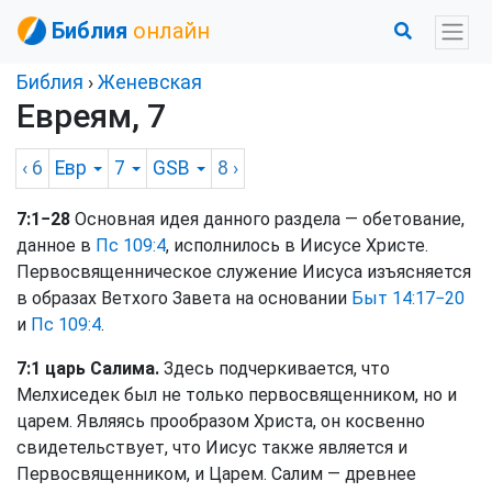
Библия
онлайн
Библия
›
Женевская
Евреям, 7
‹ 6
Евр
7
GSB
8
›
7:1−28
Основная идея данного раздела — обетование,
данное в
Пс 109:4
, исполнилось в Иисусе Христе.
Первосвященническое служение Иисуса изъясняется
в образах Ветхого Завета на основании
Быт 14:17−20
и
Пс 109:4
.
7:1 царь Салима.
Здесь подчеркивается, что
Мелхиседек был не только первосвященником, но и
царем. Являясь прообразом Христа, он косвенно
свидетельствует, что Иисус также является и
Первосвященником, и Царем. Салим — древнее