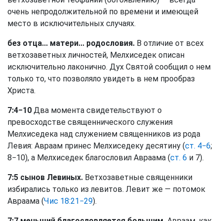
очень непродолжительной по времени и имеющей
место в исключительных случаях.
без отца... матери... родословия.
В отличие от всех
ветхозаветных личностей, Мелхиседек описан
исключительно лаконично. Дух Святой сообщил о нем
только то, что позволяло увидеть в нем прообраз
Христа.
7:4−10
Два момента свидетельствуют о
превосходстве священнического служения
Мелхиседека над служением священников из рода
Левия: Авраам принес Мелхиседеку десятину (
ст. 4−6
;
8−10), а Мелхиседек благословил Авраама (
ст. 6
и 7).
7:5 сынов Левиных.
Ветхозаветные священники
избирались только из левитов. Левит же — потомок
Авраама (
Чис 18:21−29
).
7:7 меньший благословляется большим.
Авраам, как