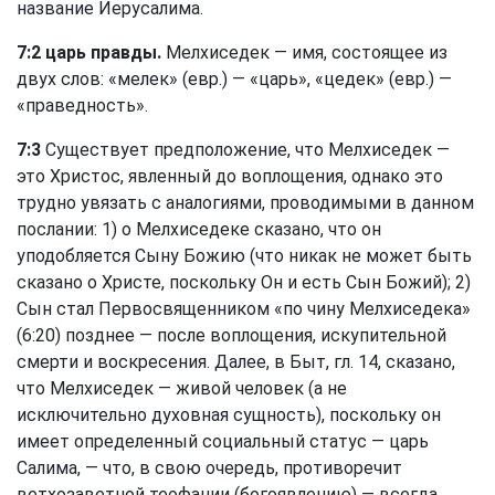
название Иерусалима.
7:2 царь правды.
Мелхиседек — имя, состоящее из
двух слов: «мелек» (евр.) — «царь», «цедек» (евр.) —
«праведность».
7:3
Существует предположение, что Мелхиседек —
это Христос, явленный до воплощения, однако это
трудно увязать с аналогиями, проводимыми в данном
послании: 1) о Мелхиседеке сказано, что он
уподобляется Сыну Божию (что никак не может быть
сказано о Христе, поскольку Он и есть Сын Божий); 2)
Сын стал Первосвященником «по чину Мелхиседека»
(6:20) позднее — после воплощения, искупительной
смерти и воскресения. Далее, в Быт, гл. 14, сказано,
что Мелхиседек — живой человек (а не
исключительно духовная сущность), поскольку он
имеет определенный социальный статус — царь
Салима, — что, в свою очередь, противоречит
ветхозаветной теофании (богоявлению) — всегда