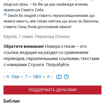
лю́дські гріхи, — бо Він це раз наза́вжди вчинив,
принісши Само́го Себе.
28
Зако́н бо людей ставить первосвящениками, що
немочі мають, але слово клятви, що воно за Зако́ном,
ставить
Сина, Який досконалий навіки!
Євреїв, 7 глава. Переклад Огієнка
Обратите внимание
! Номера стихов — это
ссылки, ведущие на раздел со сравнением
переводов, параллельными ссылками, текстами
с номерами Стронга. Попробуйте.
‹ 6
Євр
7
UBO
8
›
ПОДДЕРЖАТЬ ДЕНЬГАМИ
Библии