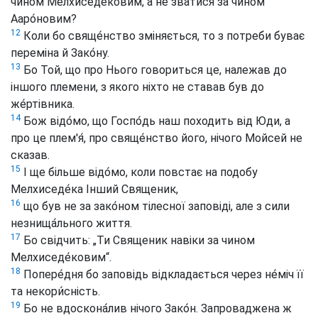
чином Мелхиседе́ковим, а не зватися за чином
Ааро́новим?
12
Коли бо свяще́нство зміняється, то з потреби буває
переміна й Зако́ну.
13
Бо Той, що про Нього говориться це, належав до
іншого племени, з якого ніхто не ставав був до
же́ртівника.
14
Бож відо́мо, що Госпо́дь наш походить від Юди, а
про це плем'я́, про свяще́нство його, нічого Мойсей не
сказав.
15
І ще більше відо́мо, коли повстає на подобу
Мелхиседе́ка Інший Священик,
16
що був не за зако́ном тілесної заповіді, але з сили
незнища́льного життя.
17
Бо свідчить: „Ти Священик навіки за чином
Мелхиседе́ковим“.
18
Попере́дня бо заповідь відкладається через не́міч її
та некори́сність.
19
Бо не вдоскона́лив нічого Зако́н. Запроваджена ж