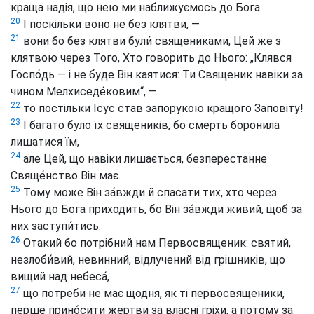
краща надія, що нею ми наближуємось до Бога.
20
І поскільки воно не без клятви, —
21
вони бо без клятви були́ священиками, Цей же з
клятвою через Того, Хто говорить до Нього: „Клявся
Госпо́дь — і не буде Він каятися: Ти Священик навіки за
чином Мелхиседе́ковим“, —
22
то постільки Ісус став запорукою кращого Заповіту!
23
І багато було їх священиків, бо смерть боронила
лишатися їм,
24
але Цей, що навіки лишається, безперестанне
Свяще́нство Він має.
25
Тому може Він за́вжди й спасати тих, хто через
Нього до Бога приходить, бо Він за́вжди живий, щоб за
них заступи́тись.
26
Отакий бо потрібний нам Первосвященик: святий,
незлоби́вий, невинний, відлучений від грішників, що
вищий над небеса́,
27
що потреби не має щодня, як ті первосвященики,
перше прино́сити жертви за власні гріхи, а потому за