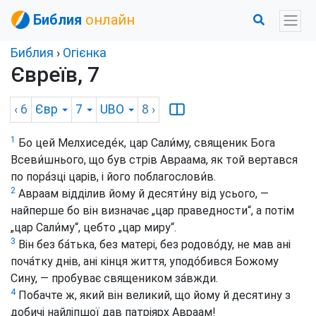
Библия
онлайн
Библия
›
Огієнка
Євреїв, 7
‹ 6
Євр
7
UBO
8
›
1
Бо цей Мелхиседе́к, цар Сали́му, священик Бога
Всеви́шнього, що був стрів Авраама, як той вертався
по пора́зці царів, і його поблагослови́в.
2
Авраам відділив йому й десяти́ну від усього, —
найперше бо він визначає „цар праведности“, а потім
„цар Сали́му“, цебто „цар миру“.
3
Він без ба́тька, без матері, без родово́ду, не мав ані
поча́тку днів, ані кінця життя, уподо́бився Божому
Сину, — пробуває священиком за́вжди.
4
Побачте ж, який він великий, що йому й десятину з
добичі найліпшої дав патріярх Авраам!