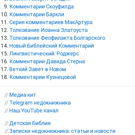
Комментарии Скоуфилда
Комментарии Баркли
Серия комментариев МакАртура
Толкование Иоанна Златоуста
Толкование Феофилакта Болгарского
Новый Библейский Комментарий
Лингвистический. Роджерс
Комментарии Давида Стерна
Ветхий Завет в Новом
Комментарии Кузнецовой
//
Медиа кит
//
Telegram недокнижника
//
Наш YouTube канал
//
Детская Библия
//
Записки недокнижника: статьи и новости