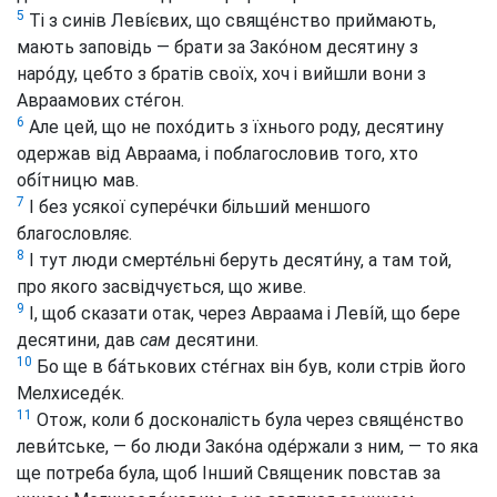
5
Ті з синів Леві́євих, що свяще́нство приймають,
мають заповідь — брати за Зако́ном десятину з
наро́ду, цебто з братів своїх, хоч і вийшли вони з
Авраамових сте́гон.
6
Але цей, що не похо́дить з їхнього роду, десятину
одержав від Авраама, і поблагословив того, хто
обі́тницю мав.
7
І без усякої супере́чки більший меншого
благословляє.
8
І тут люди смерте́льні беруть десяти́ну, а там той,
про якого засвідчується, що живе.
9
І, щоб сказати отак, через Авраама і Леві́й, що бере
десятини, дав
сам
десятини.
10
Бо ще в ба́тькових сте́гнах він був, коли стрів його
Мелхиседе́к.
11
Отож, коли б досконалість була через свяще́нство
леви́тське, — бо люди Зако́на оде́ржали з ним, — то яка
ще потреба була, щоб Інший Священик повстав за