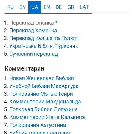
RU
BY
UA
EN
DE
GR
LAT
●
Переклад Огієнка
Переклад Хоменка
Переклад Куліша та Пулюя
Українська Біблія. Турконяк
Сучасний переклад
Комментарии
Новая Женевская Библия
Учебной Библии МакАртура
Толкование Мэтью Генри
Комментарии МакДональда
Толковая Библия Лопухина
Комментарии Жана Кальвина
Толкования Августина
Библия говорит сегодня