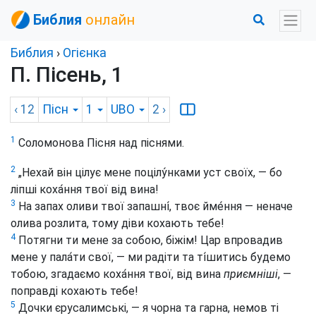
Библия
онлайн
Библия
›
Огієнка
П. Пісень, 1
‹ 12
Пісн
1
UBO
2
›
1
Соломонова Пісня над піснями.
2
„Нехай він цілує мене поцілу́нками уст своїх, — бо
ліпші коха́ння твої від вина!
3
На запах оливи твої запашні́, твоє йме́ння — неначе
олива розлита, тому діви кохають тебе!
4
Потягни ти мене за собою, біжім! Цар впровадив
мене у пала́ти свої, — ми радіти та ті́шитись будемо
тобою, згадаємо коха́ння твої, від вина
приємніші
, —
поправді кохають тебе!
5
Дочки єрусалимські, — я чорна та гарна, немов ті