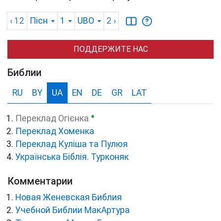
‹ 12
Пісн
1
UBO
2
›
ПОДДЕРЖИТЕ НАС
Библии
RU
BY
UA
EN
DE
GR
LAT
●
Переклад Огієнка
Переклад Хоменка
Переклад Куліша та Пулюя
Українська Біблія. Турконяк
Комментарии
Новая Женевская Библия
Учебной Библии МакАртура