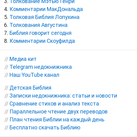
Толкование Мэтью Генри
Комментарии МакДональда
Толковая Библия Лопухина
Толкования Августина
Библия говорит сегодня
Комментарии Скоуфилда
//
Медиа кит
//
Telegram недокнижника
//
Наш YouTube канал
//
Детская Библия
//
Записки недокнижника: статьи и новости
//
Сравнение стихов и анализ текста
//
Параллельное чтение двух переводов
//
План чтения Библии на каждый день
//
Бесплатно скачать Библию