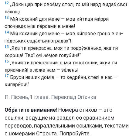
12
„Доки цар при своє́му столі,
то
мій нард видає́ свої
па́хощі.
13
Мій коханий для мене — мов ки́тиця ми́рри:
спочиває між пе́рсами в мене!
14
Мій коханий для мене — мов ки́прове гроно в ен-
ґе́дських сада́х-виноградах“!
15
„Яка ти прекрасна, моя ти подру́женько, яка ти
хороша! Твої очі
немов
голуби́ні!“
16
„Який ти прекрасний, о мій ти коханий, який ти
приємний! а ложе нам — зе́лень!
17
Бруси наших домів —
то
кедри́ни, стелі в нас —
кипари́си!“
П. Пісень, 1 глава. Переклад Огієнка
Обратите внимание
! Номера стихов — это
ссылки, ведущие на раздел со сравнением
переводов, параллельными ссылками, текстами
с номерами Стронга. Попробуйте.