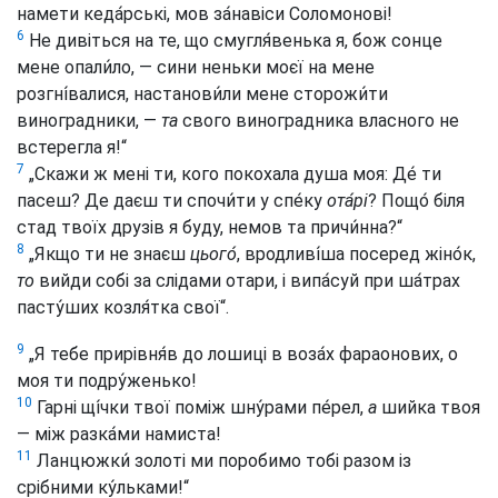
намети кеда́рські, мов за́навіси Соломонові!
6
Не дивіться на те, що смугля́венька я, бож сонце
мене опали́ло, — сини неньки моєї на мене
розгні́валися, настанови́ли мене сторожи́ти
виноградники, —
та
свого виноградника власного не
встерегла я!“
7
„Скажи ж мені ти, кого покохала душа моя: Де́ ти
пасеш? Де даєш ти спочи́ти у спе́ку
ота́рі
? Пощо́ біля
стад твоїх друзів я буду, немов та причи́нна?“
8
„Якщо ти не знаєш
цього́
, вродливі́ша посеред жіно́к,
то
вийди собі за слідами отари, і випа́суй при ша́трах
пасту́ших козля́тка свої“.
9
„Я тебе прирівня́в до лошиці в воза́х фараонових, о
моя ти подру́женько!
10
Гарні щі́чки твої поміж шну́рами пе́рел,
а
шийка твоя
— між разка́ми намиста!
11
Ланцюжки́ золоті ми поробимо тобі разом із
срібними ку́льками!“