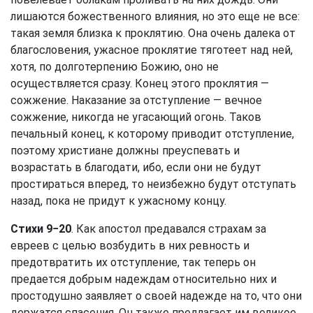
лишаются божественного влияния, но это еще не все:
такая земля близка к проклятию. Она очень далека от
благословения, ужасное проклятие тяготеет над ней,
хотя, по долготерпению Божию, оно не
осуществляется сразу. Конец этого проклятия —
сожжение. Наказание за отступление — вечное
сожжение, никогда не угасающий огонь. Таков
печальный конец, к которому приводит отступление,
поэтому христиане должны преуспевать и
возрастать в благодати, ибо, если они не будут
простираться вперед, то неизбежно будут отступать
назад, пока не придут к ужасному концу.
Стихи 9−20
. Как апостол предавался страхам за
евреев с целью возбудить в них ревность и
предотвратить их отступление, так теперь он
предается добрым надеждам относительно них и
простодушно заявляет о своей надежде на то, что они
держатся спасения. Он также предлагает им великое