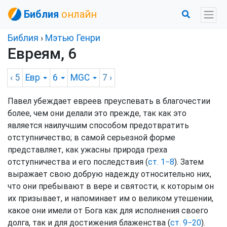
Библия
онлайн
Библия
›
Мэтью Генри
Евреям, 6
‹ 5
Евр
6
MGC
7
›
Павел убеждает евреев преуспевать в благочестии
более, чем они делали это прежде, так как это
является наилучшим способом предотвратить
отступничество; в самой серьезной форме
представляет, как ужасны природа греха
отступничества и его последствия (
ст. 1−8
). Затем
выражает свою добрую надежду относительно них,
что они пребывают в вере и святости, к которым он
их призывает, и напоминает им о великом утешении,
какое они имели от Бога как для исполнения своего
долга, так и для достижения блаженства (
ст. 9−20
).