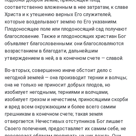
соответственно вложенным в нее затратам, к славе
Христа и к утешению верных Его служителей,
которые возделывают землю по Его указаниям.
Плодоносящее поле или плодоносящий сад получают
благословение. Также и плодоносящих христиан Бог
объявляет благословенными: они благословляются
возрастанием в благодати, дальнейшим
утверждением в ней, а в конечном счете — славой.
Во-вторых, совершенно иначе обстоит дело с
негодной землей — она производит тернии и волчцы;
она не только не приносит добрых плодов, но
изобилует негодными, терниями и волчцами,
изобилует грехом и нечестием, приносящими скорби
и вред всем окружающим и более всего самим
грешникам в конечном счете; такая земля
отвергается. Нечестивых отступников Бог лишает
Своего попечения, предоставляет их самим себе, не
повелевает облакам проливать на них дождь. Они