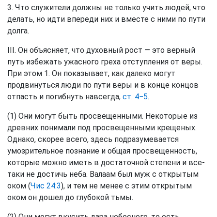
3. Что служители должны не только учить людей, что
делать, но идти впереди них и вместе с ними по пути
долга.
III. Он объясняет, что духовный рост — это верный
путь избежать ужасного греха отступления от веры.
При этом 1. Он показывает, как далеко могут
продвинуться люди по пути веры и в конце концов
отпасть и погибнуть навсегда,
ст. 4−5
.
(1) Они могут быть просвещенными. Некоторые из
древних понимали под просвещенными крещеных.
Однако, скорее всего, здесь подразумевается
умозрительное познание и общая просвещенность,
которые можно иметь в достаточной степени и все-
таки не достичь неба. Валаам был муж с открытым
оком (
Чис 24:3
), и тем не менее с этим открытым
оком он дошел до глубокой тьмы.
(2) Они могут вкусить дара небесного, то есть