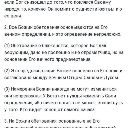
если Бог снизошел до того, что поклялся Своему
народу, то, конечно, Он помнит о сущности клятвы и о
ее цели.
2. Все Божии обетования основываются на Его
вечном определении, и это определение непреложно.
(1) Обетование о блаженстве, которое Бог дал
верующим, дано не поспешно и не опрометчиво, но на
основании Его вечного предначертания.
(2) Это предначертание Божие основано на Его воле и
согласовано между вечным Отцом, Сыном и Духом.
(3) Намерения Божии никогда не могут измениться,
они непреложны. У Бога нет нужды изменять Свои
определения, ибо ничего нового не может возникнуть
у Того, Кто видит конец от самого начала.
3. На Божии обетования, основанные на Его
непреложной воле и подтвержденные Его клятвой,