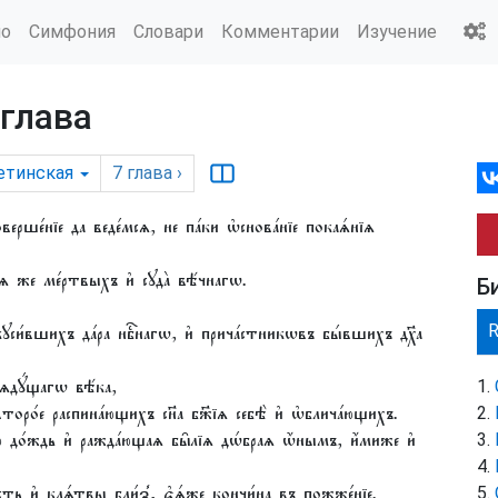
ио
Симфония
Словари
Комментарии
Изучение
 глава
етинская
7
глава
›
верше́нїе да веде́мсѧ, не па́ки ѡ҆снова́нїе покаѧ́нїѧ
нїѧ же ме́ртвыхъ и҆ сꙋда̀ вѣ́чнагѡ.
Б
и́вшихъ да́ра нбⷭ҇нагѡ, и҆ прича́стникѡвъ бы́вшихъ дх҃а
рѧдꙋ́щагѡ вѣ́ка,
оро́е распина́ющихъ сн҃а бж҃їѧ себѣ̀ и҆ ѡ҆блича́ющихъ.
о́ждь и҆ ражда́ющаѧ бы̑лїѧ дѡ́браѧ ѡ҆́нымъ, и҆́миже и҆
́сть и҆ клѧ́твы бли́з̾, є҆ѧ́же кончи́на въ пожже́нїе.