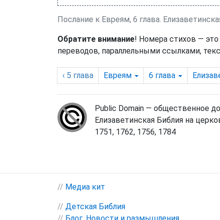
Послание к Евреям, 6 глава. Елизаветинска
Обратите внимание
! Номера стихов — это
переводов, параллельными ссылками, текс
‹ 5
глава
Евреям
6
глава
Елизав
Public Domain — общественное д
Елизаветинская Библия на церко
1751, 1762, 1756, 1784
//
Медиа кит
//
Детская Библия
//
Блог. Новости и размышления