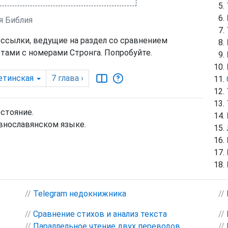
я Библия
 ссылки, ведущие на раздел со сравнением
тами с номерами Стронга. Попробуйте.
етинская
7
глава
›
остояние.
внославянском языке.
//
Telegram недокнижника
//
//
Сравнение стихов и анализ текста
//
//
Параллельное чтение двух переводов
//