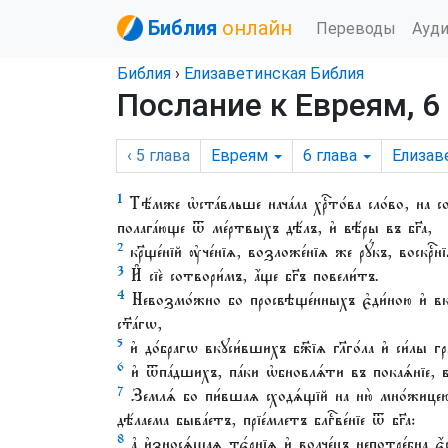
Библия
онлайн
Переводы
Ауд
Библия
›
Елизаветинская Библия
Послание к Евреям, 6
‹ 5
глава
Евреям
6
глава
Елизав
1
Тѣ́мже ѡ҆ста́вльше нача́ла хрⷭ҇то́ва сло́во, на со
полага́юще ѿ ме́ртвыхъ дѣ́лъ, и҆ вѣ́ры въ бг҃а,
2
кр҃ще́нїй ᲂу҆че́нїѧ, возложе́нїѧ же рꙋ́къ, воскрⷭ҇
3
И҆ сїѐ сотвори́мъ, а҆́ще бг҃ъ повели́тъ.
4
Невозмо́жно бо просвѣще́нныхъ є҆ди́ною и҆ вкꙋс
ст҃а́гѡ,
5
и҆ до́брагѡ вкꙋси́вшихъ бж҃їѧ гл҃го́ла и҆ си́лы г
6
и҆ ѿпа́дшихъ, па́ки ѡ҆бновлѧ́ти въ покаѧ́нїе, вт
7
Землѧ́ бо пи́вшаѧ сходѧ́щїй на ню̀ мно́жицею д
дѣ́лаема быва́етъ, прїе́млетъ блгⷭ҇ве́нїе ѿ бг҃а:
8
а҆ и҆зносѧ́щаѧ тє́рнїѧ и҆ волче́цъ непотре́бна є҆