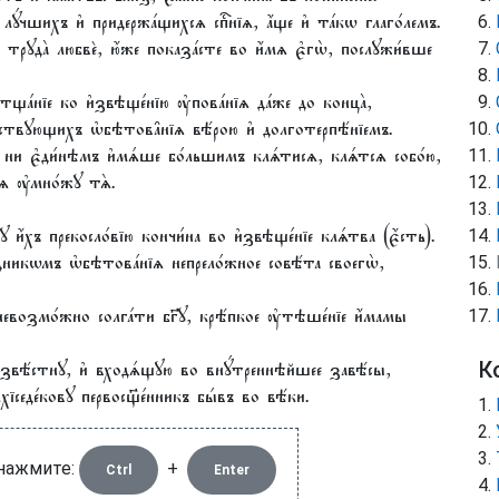
ꙋ́чшихъ и҆ придержа́щихсѧ спⷭ҇нїѧ, а҆́ще и҆ та́кѡ глаго́лемъ.
 трꙋда̀ любвѐ, ю҆́же показа́сте во и҆́мѧ є҆гѡ̀, послꙋжи́вше
ща́нїе ко и҆звѣще́нїю ᲂу҆пова́нїѧ да́же до конца̀,
дствꙋющихъ ѡ҆бѣтова̑нїѧ вѣ́рою и҆ долготерпѣ́нїемъ.
же ни є҆ди́нѣмъ и҆мѧ́ше бо́льшимъ клѧ́тисѧ, клѧ́тсѧ собо́ю,
́ѧ ᲂу҆мно́жꙋ тѧ̀.
҆́хъ прекосло́вїю кончи́на во и҆звѣще́нїе клѧ́тва (є҆́сть).
никѡмъ ѡ҆бѣтова́нїѧ непрело́жное совѣ́та своегѡ̀,
возмо́жно солга́ти бг҃ꙋ, крѣ́пкое ᲂу҆тѣше́нїе и҆́мамы
 и҆звѣ́стнꙋ, и҆ входѧ́щꙋю во внꙋ́треннѣйшее завѣ́сы,
К
елхїседе́ковꙋ первосщ҃е́нникъ бы́въ во вѣ́ки.
 нажмите:
+
Ctrl
Enter