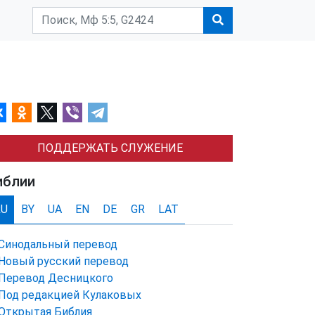
ПОДДЕРЖАТЬ СЛУЖЕНИЕ
иблии
RU
BY
UA
EN
DE
GR
LAT
Синодальный перевод
Новый русский перевод
Перевод Десницкого
Под редакцией Кулаковых
Открытая Библия