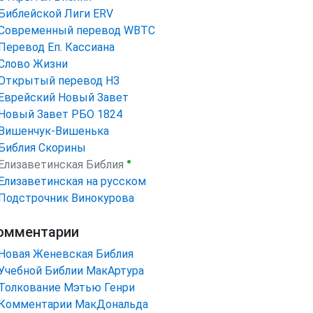
Библейской Лиги ERV
Cовременный перевод WBTC
Перевод Еп. Кассиана
Слово Жизни
Открытый перевод НЗ
Еврейский Новый Завет
Новый Завет РБО 1824
Вишенчук-Вишенька
Библия Скорины
●
Елизаветинская Библия
Елизаветинская на русском
Подстрочник Винокурова
омментарии
Новая Женевская Библия
Учебной Библии МакАртура
Толкование Мэтью Генри
Комментарии МакДональда