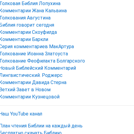
Толковая Библия Лопухина
Комментарии Жана Кальвина
Толкования Августина
Библия говорит сегодня
Комментарии Скоуфилда
Комментарии Баркли
Серия комментариев МакАртура
Толкование Иоанна Златоуста
Толкование Феофилакта Болгарского
Новый Библейский Комментарий
Лингвистический. Роджерс
Комментарии Давида Стерна
Ветхий Завет в Новом
Комментарии Кузнецовой
Наш YouTube канал
План чтения Библии на каждый день
Бесплатно скачать Библию