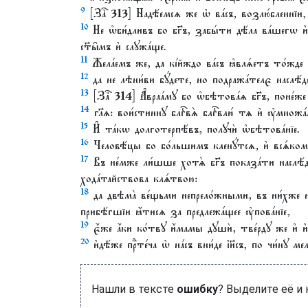
9
[Заⷱ҇ 313] Надѣ́емсѧ же ѡ҆ ва́съ, возлю́бленнїи, л
10
Не ѡ҆би́дливъ бо бг҃ъ, забы́ти дѣ́ла ва́шегѡ и҆
ст҃ы̑мъ и҆ слꙋжа́ще.
11
Жела́емъ же, да кі́йждо ва́съ ꙗ҆влѧ́етъ то́жде т
12
да не лѣни́ви бꙋ́дете, но подража́телє наслѣ́
13
[Заⷱ҇ 314] А҆враа́мꙋ бо ѡ҆бѣтова́ѧ бг҃ъ, поне́
14
гл҃ѧ: вои́стиннꙋ блгⷭ҇вѧ̀ блгⷭ҇влю́ тѧ и҆ ᲂу҆множа
15
И҆ та́кѡ долготерпѣ́въ, полꙋчѝ ѡ҆бѣтова́нїе.
16
Человѣ́цы бо бо́льшимъ кленꙋ́тсѧ, и҆ всѧ́комꙋ и
17
Въ не́мже ли́шше хотѧ̀ бг҃ъ показа́ти наслѣ́д
хода́тайствова клѧ́твою:
18
да двѣма̀ ве́щьми непрело́жными, въ ни́хже не
прибѣ́гшїи ꙗ҆́тисѧ за предлежа́щее ᲂу҆пова́нїе,
19
є҆́же а҆́ки ко́твꙋ и҆́мамы дꙋшѝ, тве́рдꙋ же и҆
20
и҆дѣ́же прⷣте́ча ѡ҆ на́съ вни́де і҆и҃съ, по чи́нꙋ м
Нашли в тексте
ошибку
? Выделите её и