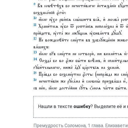
9
Въ совѣ́тѣхъ бо нечести́вагѡ и҆стѧза́нїе бꙋ́детъ,
беззако́нїй є҆гѡ̀:
10
ꙗ҆́кѡ ᲂу҆́хо рве́нїѧ слы́шитъ всѧ̑, и҆ молва̀ роп
11
Храни́тесѧ ᲂу҆̀бо ѿ ропта́нїѧ неполе́зна и҆ ѿ ѡ
пре́йдетъ, ᲂу҆ста́ же лжꙋ̑щаѧ ᲂу҆бива́ютъ дꙋ́шꙋ.
12
Не вожделѣ́йте сме́рти въ заблꙋжде́нїи живота
ва́шихъ:
13
ꙗ҆́кѡ бг҃ъ сме́рти не сотворѝ, ни весели́тсѧ ѡ҆
14
Созда́ бо во є҆́же бы́ти всѣ̑мъ, и҆ спаси́тєльны
гꙋби́тельнагѡ, нижѐ а҆́дꙋ ца́рствїѧ на землѝ.
15
Пра́вда бо безсме́ртна є҆́сть: (непра́вда же сме́
16
нечести́вїи же рꙋка́ма и҆ словесы̀ призва́ша ю҆̀
съ не́ю, ꙗ҆́кѡ досто́йни сꙋ́ть ѻ҆́ноѧ ча́сти бы́ти.
Нашли в тексте
ошибку
? Выделите её и
Премудрость Соломона, 1 глава. Елизавет