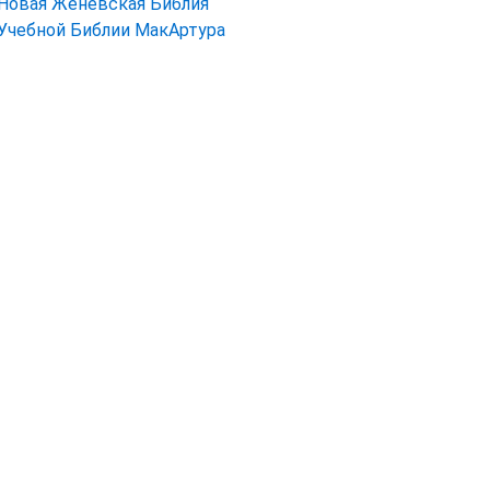
Новая Женевская Библия
Учебной Библии МакАртура