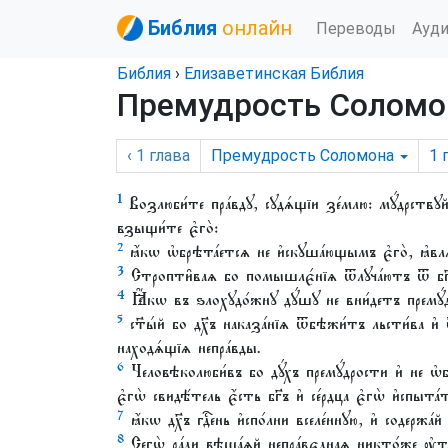
Библия
онлайн
Переводы
Ауд
Библия
›
Елизаветинская Библия
Премудрость Соломон
‹ 1
глава
Премудрость Соломона
1
1
Возлюби́те пра́вдꙋ, сꙋдѧ́щїи зе́млю: мꙋ́дрствꙋйт
взыщи́те є҆го̀:
2
ꙗ҆́кѡ ѡ҆брѣта́етсѧ не и҆скꙋша́ющымъ є҆го̀, ꙗ҆в
3
Стропти̑ваѧ бо помышлє́нїѧ ѿлꙋча́ютъ ѿ бг҃а: 
4
Ꙗ҆́кѡ въ ѕлохꙋдо́жнꙋ дꙋ́шꙋ не вни́детъ премꙋ́
5
ст҃ы́й бо дх҃ъ наказа́нїѧ ѿбѣжи́тъ льсти́ва и
находѧ́щїѧ непра́вды.
6
Человѣколюби́въ бо дꙋ́хъ премꙋ́дрости и҆ не ѡ҆бе
є҆гѡ̀ свидѣ́тель є҆́сть бг҃ъ и҆ се́рдца є҆гѡ̀ и҆спыта
7
ꙗ҆́кѡ дх҃ъ гдⷭ҇ень и҆спо́лни вселе́ннꙋю, и҆ содержа́й 
8
Сегѡ̀ ра́ди вѣща́ѧй непра́вєднаѧ никто́же ᲂу҆таи