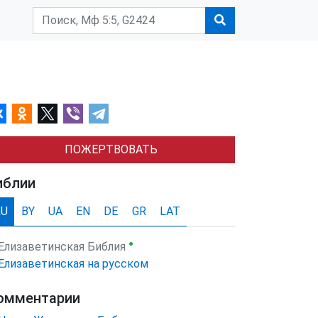
ПОЖЕРТВОВАТЬ
иблии
RU
BY
UA
EN
DE
GR
LAT
●
Елизаветинская Библия
Елизаветинская на русском
омментарии