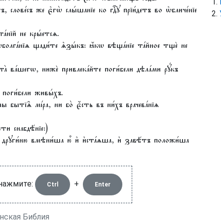
 слове́съ же є҆гѡ̀ слы́шанїе ко гдⷭ҇ꙋ прїи́детъ во ѡ҆бличе́нїе
та́нїй не кры́етсѧ.
҆болга́нїѧ щади́те ѧ҆зы́къ: ꙗ҆́кѡ вѣща́нїе та́йное тщѐ не
̀ ва́шегѡ, нижѐ привлека́йте поги́бели дѣла́ми рꙋ́къ
 поги́бели живы́хъ.
 бытїѧ̑ мі́ра, ни бо̀ є҆́сть въ ни́хъ врачева́нїѧ
рти снабдѣ́нїе:)
, дрꙋги́ню вмѣни́ша ю҆̀ и҆ и҆ста́ѧша, и҆ завѣ́тъ положи́ша
 нажмите:
+
Ctrl
Enter
инская Библия