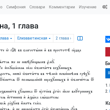
ио
Симфония
Словари
Комментарии
Изучение
а, 1 глава
глава
Елизаветинская
2
глава
›
е ѡ҆ гдⷭ҇ѣ въ благосты́ни и҆ въ простотѣ̀ се́рдца
лѧ́етсѧ же не невѣ́рꙋющымъ є҆мꙋ̀.
Б
и҆скꙋша́емаѧ си́ла ѡ҆блича́етъ безꙋ́мныхъ.
дрость, нижѐ ѡ҆бита́етъ въ тѣлесѝ пови́ннѣмъ грѣхꙋ̀:
҆ ѿи́метсѧ ѿ помышле́нїй неразꙋ́мныхъ и҆ ѡ҆бличи́тсѧ ѿ
звини́тъ хꙋ́льника ѿ ᲂу҆сте́нъ є҆гѡ̀: ꙗ҆́кѡ внꙋ́треннихъ
́тель и҆́стиненъ и҆ ѧ҆зы́ка слы́шатель:
всѧ̑ ра́зꙋмъ и҆́мать гла́са.
К
́тсѧ, и҆ не мимои́детъ є҆гѡ̀ ѡ҆блича́ющь сꙋ́дъ.