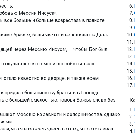
честь.
 любовью Мессии
Иисуса
.
*
ь все больше и больше возрастала в полноте
таким образом, были чисты и неповинны в День
одящей через Мессию
Иисуса
, — чтобы Бог был
*
 что случившееся со мной способствовало
и, стало известно во дворце, и также всем
й придало большинству братьев в Господе
К
ать с большей смелостью, говоря Божье слово без
ашают Мессию из зависти и соперничества, однако
иями.
я, что я нахожусь здесь потому, что отстаивал