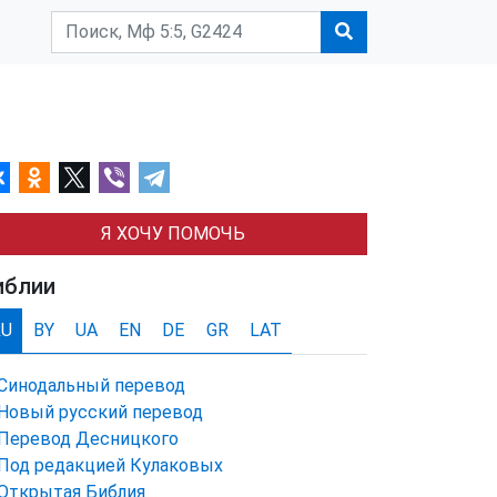
Я ХОЧУ ПОМОЧЬ
иблии
RU
BY
UA
EN
DE
GR
LAT
Синодальный перевод
Новый русский перевод
Перевод Десницкого
Под редакцией Кулаковых
Открытая Библия