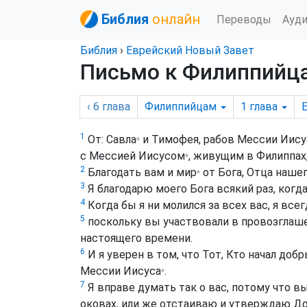
Библия
онлайн
Переводы
Ауд
Библия
›
Еврейский Новый Завет
Письмо к Филиппийца
‹ 6
глава
Филиппийцам
1
глава
1
От:
Савла
и Тимофея, рабов Мессии
Иису
*
с Мессией
Иисусом
, живущим в Филиппах
*
2
Благодать вам и
мир
от Бога, Отца наше
*
3
Я благодарю моего Бога всякий раз, когда
4
Когда бы я ни молился за всех вас, я все
5
поскольку вы участвовали в провозглаше
настоящего времени.
6
И я уверен в том, что Тот, Кто начал доб
Мессии
Иисуса
.
*
7
Я вправе думать так о вас, потому что вы
оковах, или же отстаиваю и утверждаю До