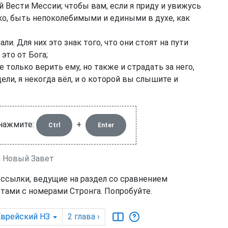
 Вести Мессии; чтобы вам, если я приду и увижусь
еко, быть непоколебимыми и едиными в духе, как
ли. Для них это знак того, что они стоят на пути
 это от Бога;
только верить ему, но также и страдать за него,
ели, я некогда вёл, и о которой вы слышите и
 нажмите:
+
Ctrl
Enter
й Новый Завет
 ссылки, ведущие на раздел со сравнением
тами с номерами Стронга. Попробуйте.
Еврейский НЗ
2
глава
›