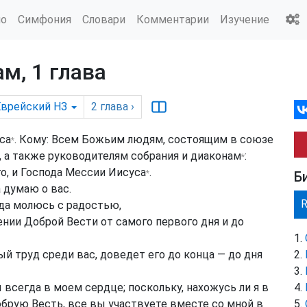
ио
Симфония
Словари
Комментарии
Изучение
м, 1 глава
Еврейский НЗ
2
глава
›
са
. Кому: Всем Божьим людям, состоящим в союзе
*
, а также руководителям собрания и
диаконам
:
*
го, и Господа Мессии
Иисуса
.
*
Б
 думаю о вас.
гда молюсь с радостью,
нии Доброй Вести от самого первого дня и до
рый труд среди вас, доведет его до конца — до дня
 всегда в моем сердце; поскольку, нахожусь ли я в
брую Весть, все вы участвуете вместе со мной в