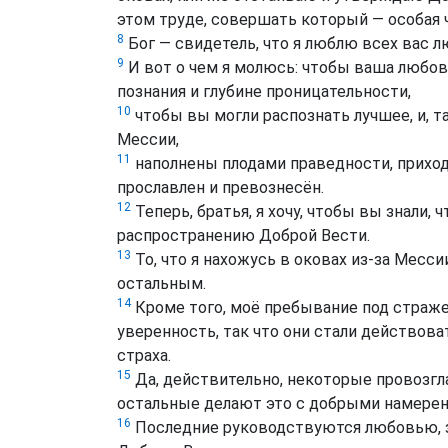
этом труде, совершать который — особая 
8
Бог — свидетель, что я люблю всех вас
9
И вот о чем я молюсь: чтобы ваша любов
познания и глубине проницательности,
10
чтобы вы могли распознать лучшее, и, 
Мессии,
11
наполнены плодами праведности, прих
прославлен и превознесён.
12
Теперь, братья, я хочу, чтобы вы знали,
распространению Доброй Вести.
13
То, что я нахожусь в оковах из-за Месси
остальным.
14
Кроме того, моё пребывание под страже
уверенность, так что они стали действов
страха.
15
Да, действительно, некоторые провозгл
остальные делают это с добрыми намерен
16
Последние руководствуются любовью, зна