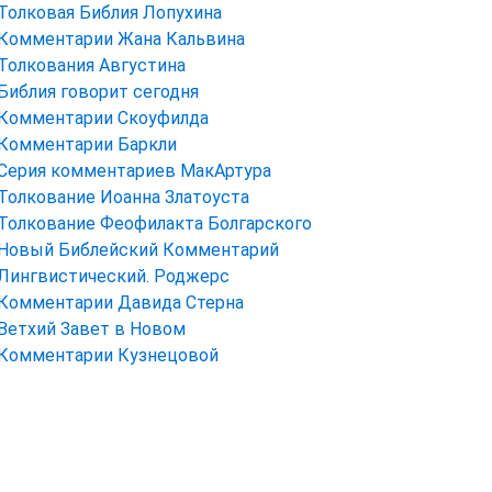
Толковая Библия Лопухина
Комментарии Жана Кальвина
Толкования Августина
Библия говорит сегодня
Комментарии Скоуфилда
Комментарии Баркли
Серия комментариев МакАртура
Толкование Иоанна Златоуста
Толкование Феофилакта Болгарского
Новый Библейский Комментарий
Лингвистический. Роджерс
Комментарии Давида Стерна
Ветхий Завет в Новом
Комментарии Кузнецовой