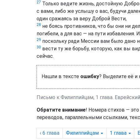
27
Только ведите жизнь, достойную Доброй
с вами, либо же услышу о вас, будучи дал
один сражаясь за веру Доброй Вести,
28
не боясь противников, что бы они ни дела
погибели, а для вас — на пути избавления. И
29
поскольку ради Мессии вам было дано не 
30
вести ту же борьбу, которую, как вы вид
сейчас.
Нашли в тексте
ошибку
? Выделите её и
Письмо к Филиппийцам, 1 глава. Еврейски
Обратите внимание
! Номера стихов — это
переводов, параллельными ссылками, текс
‹ 6
глава
Филиппийцам
1
глава