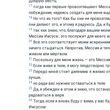
Добрую Весть;
17
тогда как первые провозглашают Месси
побуждения, надеясь создать для меня ещ
18
Но что из того? Как бы они ни провозгла
они делают это, и этому я радуюсь. Да, и 
19
так как знаю, что, благодаря вашим мол
Мессии
Иисуса
, это послужит для моего и
*
20
Всё это соответствует моим искренним 
ничего стыдиться. Напротив, Мессия и тепе
живом или мёртвом.
21
Поскольку для меня жизнь — это Мессия,
22
Если живя в теле, я могу плодотворно тру
23
Передо мной стоит дилемма: я желаю от
лучше,
24
но ради вас нужнее оставаться в теле.
25
Да, я убеждён в этом и знаю, что остану
радоваться в вере.
26
Тогда, если я вновь буду с вами, у вас
Иисусом
.
*