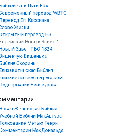
Библейской Лиги ERV
Cовременный перевод WBTC
Перевод Еп. Кассиана
Слово Жизни
Открытый перевод НЗ
●
Еврейский Новый Завет
Новый Завет РБО 1824
Вишенчук-Вишенька
Библия Скорины
Елизаветинская Библия
Елизаветинская на русском
Подстрочник Винокурова
омментарии
Новая Женевская Библия
Учебной Библии МакАртура
Толкование Мэтью Генри
Комментарии МакДональда