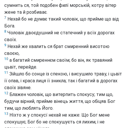
сумнить ся, той подобен филї морській, котру вітер
жене та й розбиває.
7
Нехай бо не думає такий чоловік, що прийме що від
Бога.
8
Чоловік двоєдушний не статечний у всїх дорогах
своїх.
9
Нехай же хвалить ся брат смиренний висотою
своєю,
10
а багатий смиреннєм своїм; бо він, як травяний
цьвіт, перейде.
11
Зійшло бо сонце із спекою, і висушило траву, і цьвіт
її опав, і краса лиця її зникла; так і багатий в дорогах
своїх зівяне.
12
Блажен чоловік, що витерпить спокусу; тим що,
будучи вірний, прийме вінець життя, що обіцяв Бог
тим, що люблять Його.
13
Нїхто ж у спокусї нехай не каже: Що Бог мене
спокушує; Бог бо не спокушуєть ся лихим, і не