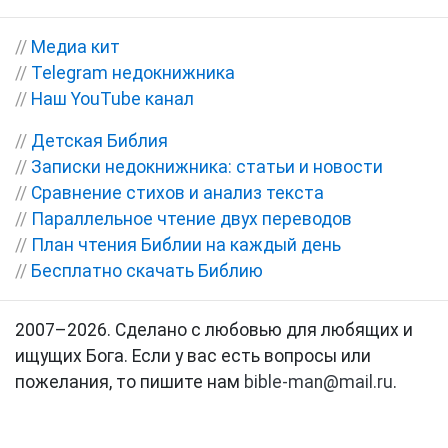
//
Медиа кит
//
Telegram недокнижника
//
Наш YouTube канал
//
Детская Библия
//
Записки недокнижника: статьи и новости
//
Сравнение стихов и анализ текста
//
Параллельное чтение двух переводов
//
План чтения Библии на каждый день
//
Бесплатно скачать Библию
2007–2026. Сделано с любовью для любящих и
ищущих Бога. Если у вас есть вопросы или
пожелания, то пишите нам
bible-man@mail.ru
.