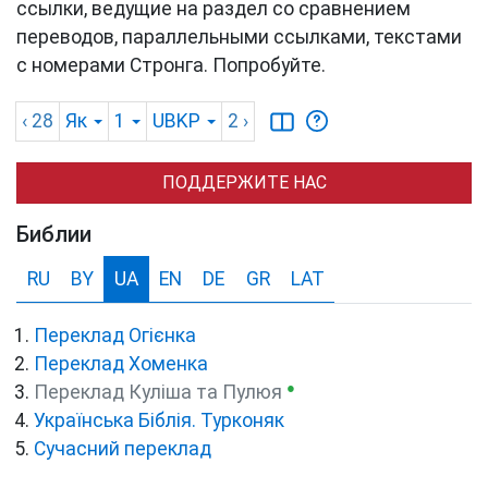
ссылки, ведущие на раздел со сравнением
переводов, параллельными ссылками, текстами
с номерами Стронга. Попробуйте.
‹ 28
Як
1
UBKP
2
›
ПОДДЕРЖИТЕ НАС
Библии
RU
BY
UA
EN
DE
GR
LAT
Переклад Огієнка
Переклад Хоменка
●
Переклад Куліша та Пулюя
Українська Біблія. Турконяк
Сучасний переклад