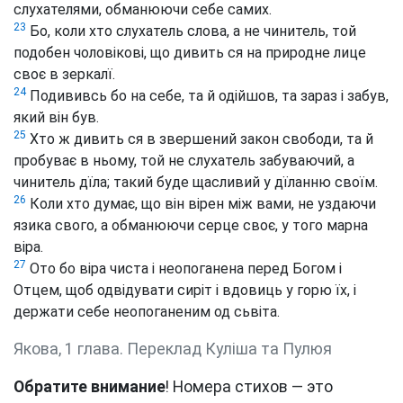
слухателями, обманюючи себе самих.
23
Бо, коли хто слухатель слова, а не чинитель, той
подобен чоловікові, що дивить ся на природне лице
своє в зеркалї.
24
Подививсь бо на себе, та й одійшов, та зараз і забув,
який він був.
25
Хто ж дивить ся в звершений закон свободи, та й
пробуває в ньому, той не слухатель забуваючий, а
чинитель дїла; такий буде щасливий у дїланню своїм.
26
Коли хто думає, що він вірен між вами, не уздаючи
язика свого, а обманюючи серце своє, у того марна
віра.
27
Ото бо віра чиста і неопоганена перед Богом і
Отцем, щоб одвідувати сиріт і вдовиць у горю їх, і
держати себе неопоганеним од сьвіта.
Якова, 1 глава. Переклад Куліша та Пулюя
Обратите внимание
! Номера стихов — это