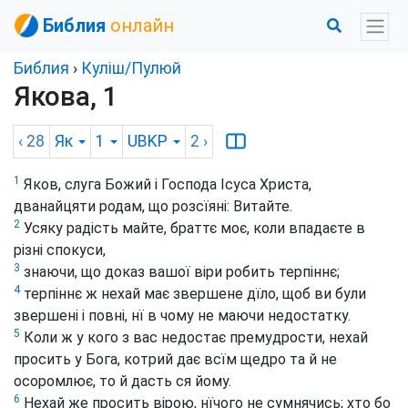
Библия
онлайн
Библия
›
Куліш/Пулюй
Якова, 1
‹ 28
Як
1
UBKP
2
›
1
Яков, слуга Божий і Господа Ісуса Христа,
дванайцяти родам, що розсїяні: Витайте.
2
Усяку радість майте, браттє моє, коли впадаєте в
різні спокуси,
3
знаючи, що доказ вашої віри робить терпіннє;
4
терпіннє ж нехай має звершене дїло, щоб ви були
звершені і повні, нї в чому не маючи недостатку.
5
Коли ж у кого з вас недостає премудрости, нехай
просить у Бога, котрий дає всїм щедро та й не
осоромлює, то й дасть ся йому.
6
Нехай же просить вірою, нїчого не сумнячись; хто бо