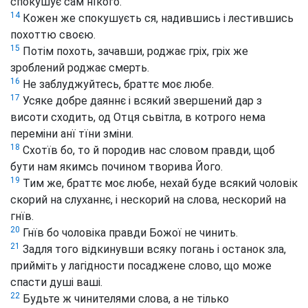
спокушує сам нїкого.
14
Кожен же спокушуєть ся, надившись і лестившись
похоттю своєю.
15
Потім похоть, зачавши, роджає гріх, гріх же
зроблений роджає смерть.
16
Не заблуджуйтесь, браттє моє любе.
17
Усяке добре даяннє і всякий звершений дар з
висоти сходить, од Отця сьвітла, в котрого нема
переміни анї тїни зміни.
18
Схотїв бо, то й породив нас словом правди, щоб
бути нам якимсь почином творива Його.
19
Тим же, браттє моє любе, нехай буде всякий чоловік
скорий на слуханнє, і нескорий на слова, нескорий на
гнїв.
20
Гнїв бо чоловіка правди Божої не чинить.
21
Задля того відкинувши всяку погань і останок зла,
прийміть у лагідности посаджене слово, що може
спасти душі ваші.
22
Будьте ж чинителями слова, а не тілько