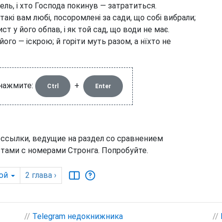
ль, і хто Господа покинув — затратиться.
такі вам любі, посоромлені за сади, що собі вибрали;
ст у його обпав, і як той сад, що води не має.
ого — іскрою; й горіти муть разом, а нїхто не
 нажмите:
+
Ctrl
Enter
 ссылки, ведущие на раздел со сравнением
тами с номерами Стронга. Попробуйте.
юй
2
глава
›
//
Telegram недокнижника
//