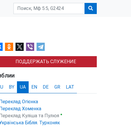
ПОДДЕРЖАТЬ СЛУЖЕНИЕ
иблии
RU
BY
UA
EN
DE
GR
LAT
Переклад Огієнка
Переклад Хоменка
●
Переклад Куліша та Пулюя
Українська Біблія. Турконяк