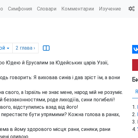
ио
Симфония
Словари
Комментарии
Изучение
юй
2
глава
›
про Юдею й Ерусалим за Юдейських царів Уззії,
дь говорить: Я виховав синів і дав зріст їм, а вони
Б
а свого, а Ізраїль не знає мене, народ мій не розуміє.
й беззаконностями, роде лиходїїв, сини погибелї!
вого, відступились взад від його!
не перестаєте бути упрямими? Кожна голова в ранах,
нема в йому здорового місця: рани, синяки, рани
гчені оливою.