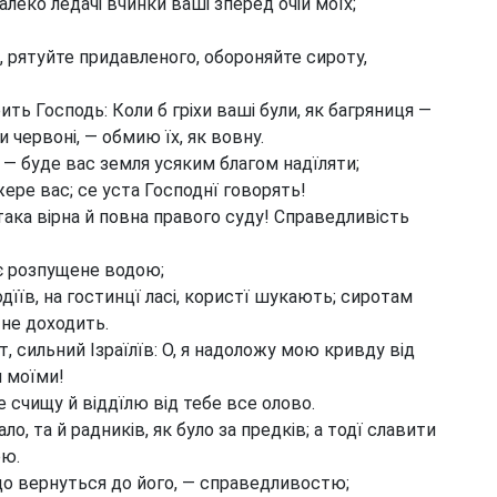
леко ледачі вчинки ваші зперед очій моїх;
 рятуйте придавленого, обороняйте сироту,
ить Господь: Коли б гріхи ваші були, як багряниця —
ли червоні, — обмию їх, як вовну.
— буде вас земля усяким благом надїляти;
ере вас; се уста Господнї говорять!
така вірна й повна правого суду! Справедливість
є розпущене водою;
дїїв, на гостинцї ласі, користї шукають; сиротам
 не доходить.
, сильний Ізраїлїв: О, я надоложу мою кривду від
и моїми!
 счищу й віддїлю від тебе все олово.
ло, та й радників, як було за предків; а тодї славити
ою.
 що вернуться до його, — справедливостю;