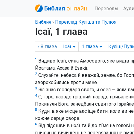
Библия
онлайн
Переводы
Ауд
Библия
›
Переклад Куліша та Пулюя
Ісаї, 1 глава
‹ 8
глава
Ісаї
1
глава
Куліш/Пул
1
Видиво Ісаїї, сина Амосового, яке видїв 
Йоатама, Ахаза й Езекії:
2
Слухайте, небеса й вважай, земле, бо Госпо
зворохобились проти мене.
3
Віл знає господаря свого, й осел — ясла пан
4
О, горе, народе грішний, народе привалени
Покинули Бога, занедбали сьвятого Ізрайле
5
Куди, в яке місце вас іще бити, коли ви 
кожне серце хворе.
6
Від підошви в нозї та й до тїмя на голові 
гниючі не вичищені, не перевязані й не змя