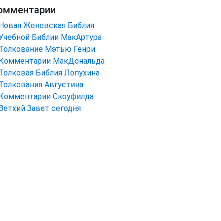
омментарии
Новая Женевская Библия
Учебной Библии МакАртура
Толкование Мэтью Генри
Комментарии МакДональда
Толковая Библия Лопухина
Толкования Августина
Комментарии Скоуфилда
Ветхий Завет сегодня