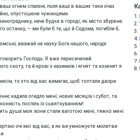
К
ваші огнем спалені; поля ваші в ваших таки очах
чайно, опустошене чужинцями.
инограднику, наче будка в городї, як місто збурене.
о останку, — ми були б те, що й Содома, погибли б,
домські; вважай на науку Бога нашого, народе
говорить Господь. Я вже пересичений
о скоту, та й крові з назимків і ягнят та козенят я
оїм, то хто від вас вимагає, щоб топтали двори
ннє кадила огидло менї; нових місяцїв і субот, та
конність поспіль із сьвяткуваннєм!
ить душа моя: вони стали ваготою менї, тяжко менї
вертаю очі мої від вас, а як ви умножуєте молитви
и.