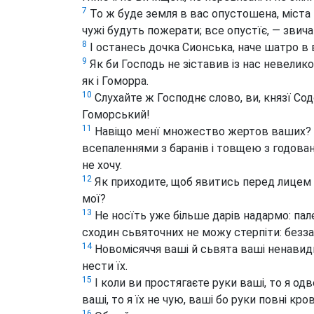
7
То ж буде земля в вас опустошена, міста 
чужі будуть пожерати; все опустїє, — зви
8
І останесь дочка Сионська, наче шатро в в
9
Як би Господь не зіставив із нас невеликог
як і Гоморра.
10
Слухайте ж Господнє слово, ви, князї Со
Гоморський!
11
Навіщо менї множество жертов ваших? 
всепаленнями з баранів і товщею з годованог
не хочу.
12
Як приходите, щоб явитись перед лицем м
мої?
13
Не носїть уже більше дарів надармо: пале
сходин сьвяточних не можу стерпіти: безза
14
Новомісяччя ваші й сьвята ваші ненавид
нести їх.
15
І коли ви простягаєте руки ваші, то я од
ваші, то я їх не чую, ваші бо руки повні кров
16