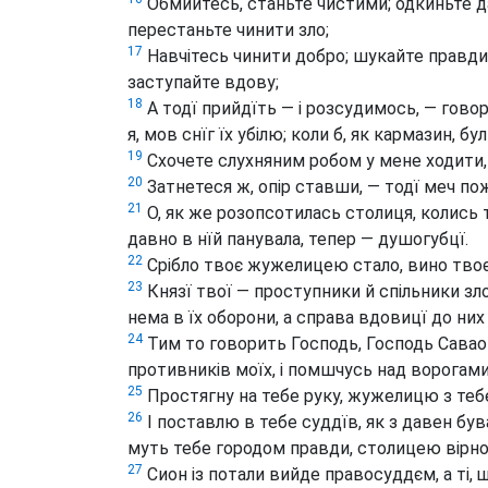
Обмийтесь, станьте чистими; одкиньте да
перестаньте чинити зло;
17
Навчітесь чинити добро; шукайте правди,
заступайте вдову;
18
А тодї прийдїть — і розсудимось, — говор
я, мов снїг їх убілю; коли б, як кармазин, бу
19
Схочете слухняним робом у мене ходити, 
20
Затнетеся ж, опір ставши, — тодї меч пож
21
О, як же розопсотилась столиця, колись 
давно в нїй панувала, тепер — душогубцї.
22
Срібло твоє жужелицею стало, вино тво
23
Князї твої — проступники й спільники зло
нема в їх оборони, а справа вдовицї до них
24
Тим то говорить Господь, Господь Саваот
противників моїх, і помшчусь над ворогам
25
Простягну на тебе руку, жужелицю з тебе
26
І поставлю в тебе суддїв, як з давен бува
муть тебе городом правди, столицею вірн
27
Сион із потали вийде правосуддєм, а ті,