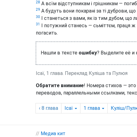
28
А всїм відступникам і грішникам — погибе
29
А будуть вони покарані за ті дуброви, що 
30
І станеться з вами, як із тим дубом, що ли
31
І потужний станесь — сьміттєм, праця ж й
погасить.
Нашли в тексте
ошибку
? Выделите её и
Ісаї, 1 глава. Переклад Куліша та Пулюя
Обратите внимание
! Номера стихов — это
переводов, параллельными ссылками, текс
‹ 8
глава
Ісаї
1
глава
Куліш/Пул
//
Медиа кит