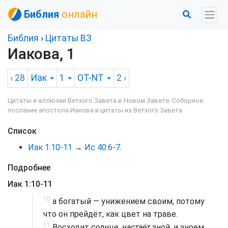
Библия
онлайн
Библия
›
Цитаты ВЗ
Иакова, 1
‹ 28
Иак
1
OT-NT
2
›
Цитаты и аллюзии Ветхого Завета в Новом Завете. Соборное
послание апостола Иакова и цитаты из Ветхого Завета
Список
Иак 1:10-11
→
Ис 40:6-7
.
Подробнее
Иак 1:10-11
10
а богатый — унижением своим, потому
что он прейдёт, как цвет на траве.
11
Восходит солнце,
настаёт
зной, и зноем