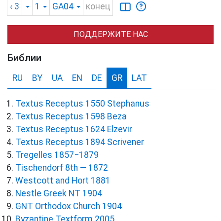
‹ 3
1
GA04
конец
ПОДДЕРЖИТЕ НАС
Библии
RU
BY
UA
EN
DE
GR
LAT
Textus Receptus 1550 Stephanus
Textus Receptus 1598 Beza
Textus Receptus 1624 Elzevir
Textus Receptus 1894 Scrivener
Tregelles 1857−1879
Tischendorf 8th — 1872
Westcott and Hort 1881
Nestle Greek NT 1904
GNT Orthodox Church 1904
Byzantine Textform 2005