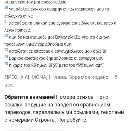
οτι και ϲεαυτον μοι προϲοφειλειϲ
20
ναι αδελφε εγω ϲου οναιμην εν κ̅ω̅ αναπαυϲον μου τα
ϲπλαγχνα εν χ̅ω̅
21
πεποιθωϲ τη υπακοη ϲου εγραψα ϲοι ειδωϲ οτι και υπερ α
λεγω ποιηϲειϲ
22
αμα δε και ετοιμαζε μοι ξενιαν ελπιζω γαρ οτι δια των
προϲευχων υμων χαριϲθηϲομαι υμιν
23
αϲπαζεται ϲε επαφραϲ ο ϲυναιχμαλωτοϲ μου ε̅ χ̅ω̅ ι̅υ̅
24
μαρκοϲ αριϲταρχοϲ δημαϲ λουκαϲ οι ϲυνεργοι μου
25
η χαριϲ του κ̅υ̅ ημων ι̅υ̅ χ̅υ̅ μετα του π̅ν̅ϲ̅ υμων αμη̅
ΠΡΟΣ ΦΙΛΗΜΟΝΑ, 1 глава. Ефремов кодекс — 5
век
Обратите внимание
! Номера стихов — это
ссылки, ведущие на раздел со сравнением
переводов, параллельными ссылками, текстами
с номерами Стронга. Попробуйте.