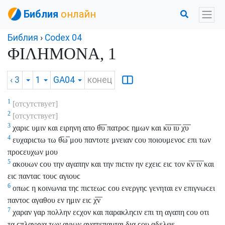
Библия
онлайн
Библия
›
Codex 04
ΦΙΛΗΜΟΝΑ, 1
‹ 3
1
GA04
конец
1
[отсутствует]
2
[отсутствует]
3
χαριϲ υμιν και ειρηνη απο θ̅υ̅ πατροϲ ημων και κ̅υ̅ ι̅υ̅ χ̅υ̅
4
ευχαριϲτω τω θ̅ω̅ μου παντοτε μνειαν ϲου ποιουμενοϲ επι των
προϲευχων μου
5
ακουων ϲου την αγαπην και την πιϲτιν ην εχειϲ ειϲ τον κ̅ν̅ ι̅ν̅ και
ειϲ πανταϲ τουϲ αγιουϲ
6
οπωϲ η κοινωνια τηϲ πιϲτεωϲ ϲου ενεργηϲ γενηται εν επιγνωϲει
παντοϲ αγαθου εν ημιν ειϲ χ̅ν̅
7
χαραν γαρ πολλην εϲχον και παρακληϲιν επι τη αγαπη ϲου οτι
τα ϲπλαγχνα των αγιων αναπεπαυται δια ϲου αδελφε