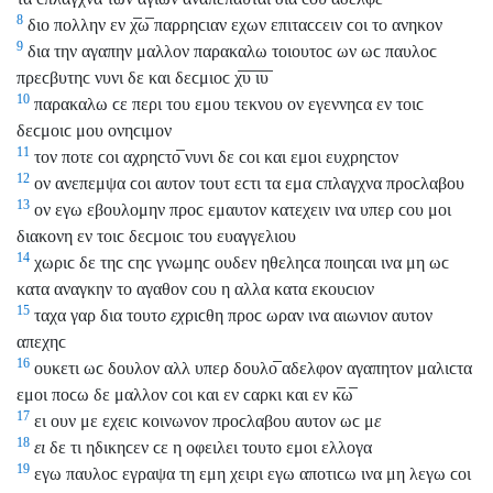
8
διο πολλην εν χ̅ω̅ παρρηϲιαν εχων επιταϲϲειν ϲοι το ανηκον
9
δια την αγαπην μαλλον παρακαλω τοιουτοϲ ων ωϲ παυλοϲ
πρεϲβυτηϲ νυνι δε και δεϲμιοϲ χ̅υ̅ ι̅υ̅
10
παρακαλω ϲε περι του εμου τεκνου ον εγεννηϲα εν τοιϲ
δεϲμοιϲ μου ονηϲιμον
11
τον ποτε ϲοι αχρηϲτο̅ νυνι δε ϲοι και εμοι ευχρηϲτον
12
ον ανεπεμψα ϲοι α
υ
τον τουτ εϲτι τα εμα ϲπλαγχνα προϲλαβου
13
ον εγω εβουλομην προϲ εμαυτον κατεχειν ινα υπερ ϲου μοι
διακονη εν τοιϲ δεϲμοιϲ του ευαγγελιου
14
χωριϲ δε τηϲ ϲηϲ γνωμηϲ ουδεν ηθεληϲα ποιηϲαι ινα μη ωϲ
κατα αναγκην το αγαθον ϲου η αλλα κατα εκουϲιον
15
ταχα γαρ δια τουτ
ο
εχ
ριϲθη προϲ ωραν ινα αιωνιον αυτον
απεχηϲ
16
ουκετι ωϲ δουλον αλλ υπερ δουλο̅ αδελφον αγαπητον μαλιϲτα
εμοι ποϲω δε μαλλον ϲοι και εν ϲαρκι και εν κ̅ω̅
17
ει ουν με εχειϲ κοινωνον προϲλαβου αυτον ωϲ μ
ε
18
ει
δε τι ηδικηϲεν ϲε η οφειλει τουτο εμοι ελλογα
19
εγω παυλοϲ εγραψα τη εμη χειρι εγω αποτιϲω ινα μη λεγω ϲοι