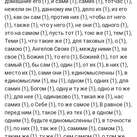
домашние его (1), и сами (1), самих (1), тотчас (1),
нежели он (1), данному им (1), дело их (1), из его
(1), как он сам (1), против них (1), чтобы от него
(1), также (1), что у него (1), не они (1), одного (1),
это на самом (1), пусть тот (1), тою же (1), тем (1),
Теми (1), что такие же (1), для таковых (1), о (1),
самою (1), Ангелов Своих (1), между ними (1), за
свое (1), Божия (1), то его (1), Божией (1), тот же
самый (1), бы сам (1), один (1), от их (1), в них (1),
место их (1), сами они (1), единомысленны (1), в
единомыслии (1), вы (1), одном (1), одних (1), для
самих (1), Богом (1), одну и ту же (1), одно и то же
(1), для нее (1), одинаково (1), такая же (1), нас
самих (1), о Себе (1), то же самое (1), В равное (1),
перед ним (1), такое (1), из тех (1), в одном (1),
одним (1), будьте единомысленны (1), в точности
(1), по них (1), так же (1), самими (1), самом (1),
таким же (1), ту же (1), сем самом (1), о том же