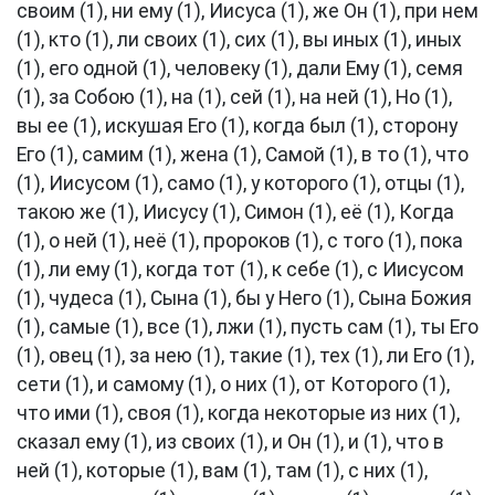
своим (1), ни ему (1), Иисуса (1), же Он (1), при нем
(1), кто (1), ли своих (1), сих (1), вы иных (1), иных
(1), его одной (1), человеку (1), дали Ему (1), семя
(1), за Собою (1), на (1), сей (1), на ней (1), Но (1),
вы ее (1), искушая Его (1), когда был (1), сторону
Его (1), самим (1), жена (1), Самой (1), в то (1), что
(1), Иисусом (1), само (1), у которого (1), отцы (1),
такою же (1), Иисусу (1), Симон (1), её (1), Когда
(1), о ней (1), неё (1), пророков (1), с того (1), пока
(1), ли ему (1), когда тот (1), к себе (1), с Иисусом
(1), чудеса (1), Сына (1), бы у Него (1), Сына Божия
(1), самые (1), все (1), лжи (1), пусть сам (1), ты Его
(1), овец (1), за нею (1), такие (1), тех (1), ли Его (1),
сети (1), и самому (1), о них (1), от Которого (1),
что ими (1), своя (1), когда некоторые из них (1),
сказал ему (1), из своих (1), и Он (1), и (1), что в
ней (1), которые (1), вам (1), там (1), с них (1),