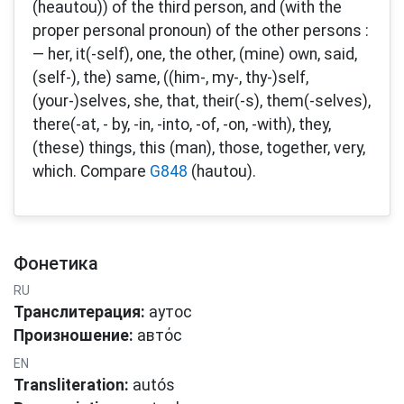
(heautou)) of the third person, and (with the
proper personal pronoun) of the other persons :
— her, it(-self), one, the other, (mine) own, said,
(self-), the) same, ((him-, my-, thy-)self,
(your-)selves, she, that, their(-s), them(-selves),
there(-at, - by, -in, -into, -of, -on, -with), they,
(these) things, this (man), those, together, very,
which. Compare
G848
(hautou).
Фонетика
RU
Транслитерация:
аутос
Произношение:
автόс
EN
Transliteration:
autós