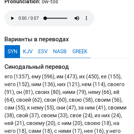
Pronunciation:
ow-tos'
Варианты в переводах
SYN
KJV
ESV
NASB
GREEK
Синодальный перевод
его (1357), ему (596), им (473), их (450), ее (155),
него (152), ним (136), них (121), нем (114), своего
(91), он (81), своих (80), ними (79), нему (66), ей
(64), своей (62), свои (60), свою (58), своим (56),
сам (55), к нему (55), они (47), за ним (41), своими
(38), свой (37), своем (33), свое (24), из них (24),
ней (21), своему (20), с ним (20), своею (18), на
него (18), сами (18), с ними (17), нее (16), у него