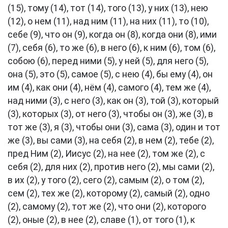
(15), тому (14), тот (14), того (13), у них (13), нею
(12), о нем (11), над ним (11), на них (11), то (10),
себе (9), что он (9), когда он (8), когда они (8), ими
(7), себя (6), то же (6), в него (6), к ним (6), том (6),
собою (6), перед ними (5), у ней (5), для него (5),
она (5), это (5), самое (5), с нею (4), бы ему (4), он
им (4), как они (4), нём (4), самого (4), тем же (4),
над ними (3), с него (3), как он (3), той (3), который
(3), которых (3), от него (3), чтобы он (3), же (3), в
тот же (3), я (3), чтобы они (3), сама (3), один и тот
же (3), вы сами (3), на себя (2), в нем (2), тебе (2),
пред Ним (2), Иисус (2), на нее (2), том же (2), с
себя (2), для них (2), против него (2), мы сами (2),
в их (2), у того (2), сего (2), самым (2), о том (2),
сем (2), тех же (2), которому (2), самый (2), одно
(2), самому (2), тот же (2), что они (2), которого
(2), оные (2), в нее (2), славе (1), от того (1), к