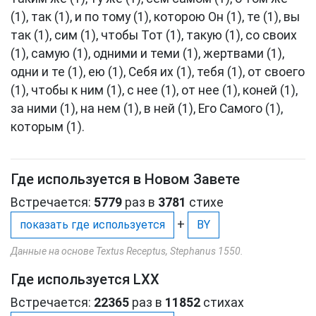
(1), так (1), и по тому (1), которою Он (1), те (1), вы
так (1), сим (1), чтобы Тот (1), такую (1), со своих
(1), самую (1), одними и теми (1), жертвами (1),
одни и те (1), ею (1), Себя их (1), тебя (1), от своего
(1), чтобы к ним (1), с нее (1), от нее (1), коней (1),
за ними (1), на нем (1), в ней (1), Его Самого (1),
которым (1).
Где используется в Новом Завете
Встречается:
5779
раз в
3781
стихе
+
показать где используется
BY
Данные на основе Textus Receptus, Stephanus 1550.
Где используется LXX
Встречается:
22365
раз в
11852
стихах