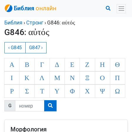
Библия
онлайн
αὐτός
Библия
›
Стронг
› G846:
αὐτός
G846:
‹ G845
G847 ›
Α
Β
Γ
Δ
Ε
Ζ
Η
Θ
Ι
Κ
Λ
Μ
Ν
Ξ
Ο
Π
Ρ
Σ
Τ
Υ
Φ
Χ
Ψ
Ω
G
Морфология