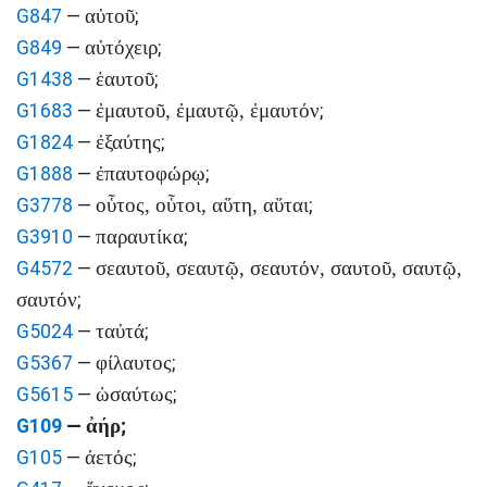
αὐτοῦ
G847
—
;
αὐτόχειρ
G849
—
;
ἑαυτοῦ
G1438
—
;
ἐμαυτοῦ, ἐμαυτῷ, ἐμαυτόν
G1683
—
;
ἐξαύτης
G1824
—
;
ἐπαυτοφώρῳ
G1888
—
;
οὗτος, οὗτοι, αὕτη, αὕται
G3778
—
;
παραυτίκα
G3910
—
;
σεαυτοῦ, σεαυτῷ, σεαυτόν, σαυτοῦ, σαυτῷ,
G4572
—
σαυτόν
;
ταὐτά
G5024
—
;
φίλαυτος
G5367
—
;
ὡσαύτως
G5615
—
;
ἀήρ
G109
—
;
ἀετός
G105
—
;