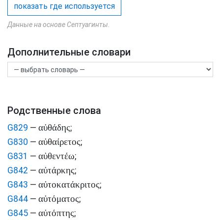
показать где используется
Данные на основе Септуагинты.
Дополнительные словари
Родственные слова
αὐθάδης
G829
—
;
αὐθαίρετος
G830
—
;
αὐθεντέω
G831
—
;
αὐτάρκης
G842
—
;
αὐτοκατάκριτος
G843
—
;
αὐτόματος
G844
—
;
αὐτόπτης
G845
—
;