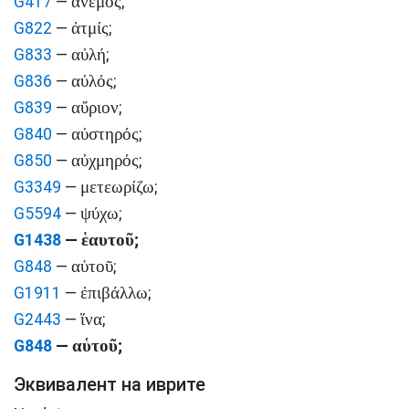
ἄνεμος
G417
—
;
ἀτμίς
G822
—
;
αὐλή
G833
—
;
αὐλός
G836
—
;
αὔριον
G839
—
;
αὐστηρός
G840
—
;
αὐχμηρός
G850
—
;
μετεωρίζω
G3349
—
;
ψύχω
G5594
—
;
ἑαυτοῦ
G1438
—
;
αὑτοῦ
G848
—
;
ἐπιβάλλω
G1911
—
;
ἵνα
G2443
—
;
αὑτοῦ
G848
—
;
Эквивалент на иврите