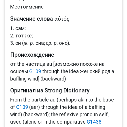
Местоимение
αὐτός
Значение слова
1. сам;
2. тот же;
3. он (
ж. р.
она;
ср. р
. оно).
Происхождение
от the частица au [возможно похоже на
основы
G109
through the idea женский род a
baffling wind] (backward)
Оригинал из Strong Dictionary
From the particle au (perhaps akin to the base
of
G109
(aer) through the idea of a baffling
wind) (backward); the reflexive pronoun self,
used (alone or in the comparative
G1438