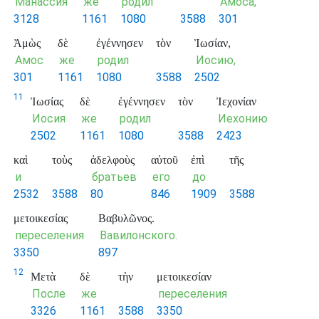
Манассия
же
родил
Амоса,
3128
1161
1080
3588
301
Ἀμὼς
δὲ
ἐγέννησεν
τὸν
Ἰωσίαν,
Амос
же
родил
Иосию,
301
1161
1080
3588
2502
11
Ἰωσίας
δὲ
ἐγέννησεν
τὸν
Ἰεχονίαν
Иосия
же
родил
Иехонию
2502
1161
1080
3588
2423
καὶ
τοὺς
ἀδελφοὺς
αὐτοῦ
ἐπὶ
τῆς
и
братьев
его
до
2532
3588
80
846
1909
3588
μετοικεσίας
Βαβυλῶνος.
переселения
Вавилонского.
3350
897
12
Μετὰ
δὲ
τὴν
μετοικεσίαν
После
же
переселения
3326
1161
3588
3350