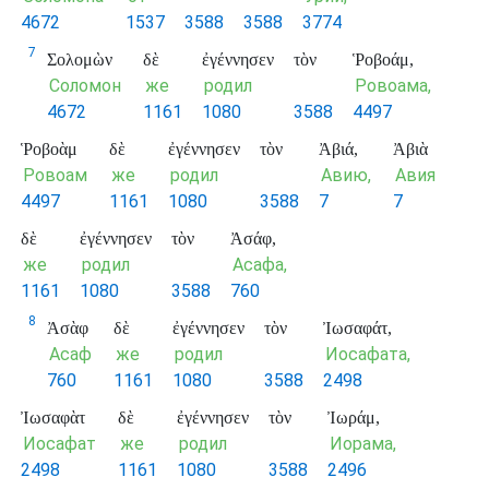
4672
1537
3588
3588
3774
7
Σολομὼν
δὲ
ἐγέννησεν
τὸν
Ῥοβοάμ,
Соломон
же
родил
Ровоама,
4672
1161
1080
3588
4497
Ῥοβοὰμ
δὲ
ἐγέννησεν
τὸν
Ἀβιά,
Ἀβιὰ
Ровоам
же
родил
Авию,
Авия
4497
1161
1080
3588
7
7
δὲ
ἐγέννησεν
τὸν
Ἀσάφ,
же
родил
Асафа,
1161
1080
3588
760
8
Ἀσὰφ
δὲ
ἐγέννησεν
τὸν
Ἰωσαφάτ,
Асаф
же
родил
Иосафата,
760
1161
1080
3588
2498
Ἰωσαφὰτ
δὲ
ἐγέννησεν
τὸν
Ἰωράμ,
Иосафат
же
родил
Иорама,
2498
1161
1080
3588
2496