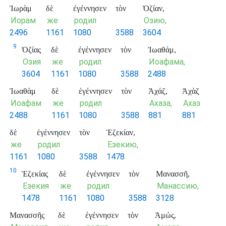
Ἰωρὰμ
δὲ
ἐγέννησεν
τὸν
Ὀζίαν,
Иорам
же
родил
Озию,
2496
1161
1080
3588
3604
9
Ὀζίας
δὲ
ἐγέννησεν
τὸν
Ἰωαθάμ,
Озия
же
родил
Иоафама,
3604
1161
1080
3588
2488
Ἰωαθὰμ
δὲ
ἐγέννησεν
τὸν
Ἀχάζ,
Ἀχὰζ
Иоафам
же
родил
Ахаза,
Ахаз
2488
1161
1080
3588
881
881
δὲ
ἐγέννησεν
τὸν
Ἑζεκίαν,
же
родил
Езекию,
1161
1080
3588
1478
10
Ἑζεκίας
δὲ
ἐγέννησεν
τὸν
Μανασσῆ,
Езекия
же
родил
Манассию,
1478
1161
1080
3588
3128
Μανασσῆς
δὲ
ἐγέννησεν
τὸν
Ἀμώς,