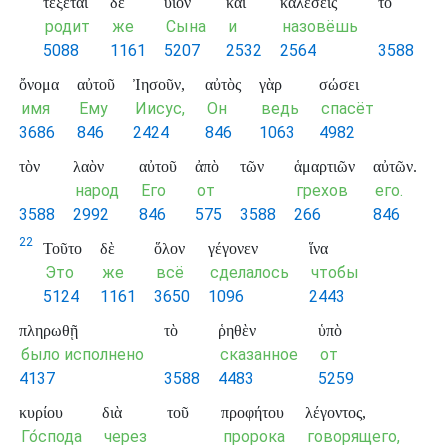
τέξεται
δὲ
υἱὸν
καὶ
καλέσεις
τὸ
родит
же
Сына
и
назовёшь
5088
1161
5207
2532
2564
3588
ὄνομα
αὐτοῦ
Ἰησοῦν,
αὐτὸς
γὰρ
σώσει
имя
Ему
Иисус,
Он
ведь
спасёт
3686
846
2424
846
1063
4982
τὸν
λαὸν
αὐτοῦ
ἀπὸ
τῶν
ἁμαρτιῶν
αὐτῶν.
народ
Его
от
грехов
его.
3588
2992
846
575
3588
266
846
22
Τοῦτο
δὲ
ὅλον
γέγονεν
ἵνα
Это
же
всё
сделалось
чтобы
5124
1161
3650
1096
2443
πληρωθῇ
τὸ
ῥηθὲν
ὑπὸ
было исполнено
сказанное
от
4137
3588
4483
5259
κυρίου
διὰ
τοῦ
προφήτου
λέγοντος,
Го́спода
через
пророка
говорящего,