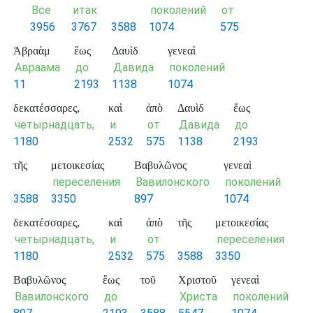
Все
итак
поколений
от
3956
3767
3588
1074
575
Ἀβραὰμ
ἕως
Δαυὶδ
γενεαὶ
Авраама
до
Давида
поколений
11
2193
1138
1074
δεκατέσσαρες,
καὶ
ἀπὸ
Δαυὶδ
ἕως
четырнадцать,
и
от
Давида
до
1180
2532
575
1138
2193
τῆς
μετοικεσίας
Βαβυλῶνος
γενεαὶ
переселения
Вавилонского
поколений
3588
3350
897
1074
δεκατέσσαρες,
καὶ
ἀπὸ
τῆς
μετοικεσίας
четырнадцать,
и
от
переселения
1180
2532
575
3588
3350
Βαβυλῶνος
ἕως
τοῦ
Χριστοῦ
γενεαὶ
Вавилонского
до
Христа
поколений