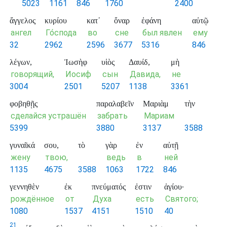
5023
1161
846
1760
2400
ἄγγελος
κυρίου
κατ᾽
ὄναρ
ἐφάνη
αὐτῷ
ангел
Го́спода
во
сне
был явлен
ему
32
2962
2596
3677
5316
846
λέγων,
Ἰωσὴφ
υἱὸς
Δαυίδ,
μὴ
говорящий,
Иосиф
сын
Давида,
не
3004
2501
5207
1138
3361
φοβηθῇς
παραλαβεῖν
Μαριὰμ
τὴν
сделайся устрашён
забрать
Мариам
5399
3880
3137
3588
γυναῖκά
σου,
τὸ
γὰρ
ἐν
αὐτῇ
жену
твою,
ведь
в
ней
1135
4675
3588
1063
1722
846
γεννηθὲν
ἐκ
πνεύματός
ἐστιν
ἁγίου·
рождённое
от
Духа
есть
Святого;
1080
1537
4151
1510
40
21