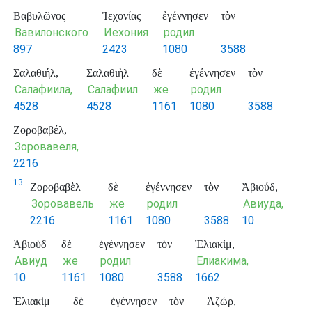
Βαβυλῶνος
Ἰεχονίας
ἐγέννησεν
τὸν
Вавилонского
Иехония
родил
897
2423
1080
3588
Σαλαθιήλ,
Σαλαθιὴλ
δὲ
ἐγέννησεν
τὸν
Салафиила,
Салафиил
же
родил
4528
4528
1161
1080
3588
Ζοροβαβέλ,
Зоровавеля,
2216
13
Ζοροβαβὲλ
δὲ
ἐγέννησεν
τὸν
Ἀβιούδ,
Зоровавель
же
родил
Авиуда,
2216
1161
1080
3588
10
Ἀβιοὺδ
δὲ
ἐγέννησεν
τὸν
Ἐλιακίμ,
Авиуд
же
родил
Елиакима,
10
1161
1080
3588
1662
Ἐλιακὶμ
δὲ
ἐγέννησεν
τὸν
Ἀζώρ,