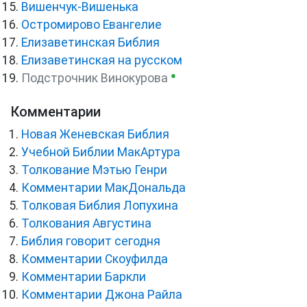
Вишенчук-Вишенька
Остромирово Евангелие
Елизаветинская Библия
Елизаветинская на русском
●
Подстрочник Винокурова
Комментарии
Новая Женевская Библия
Учебной Библии МакАртура
Толкование Мэтью Генри
Комментарии МакДональда
Толковая Библия Лопухина
Толкования Августина
Библия говорит сегодня
Комментарии Скоуфилда
Комментарии Баркли
Комментарии Джона Райла