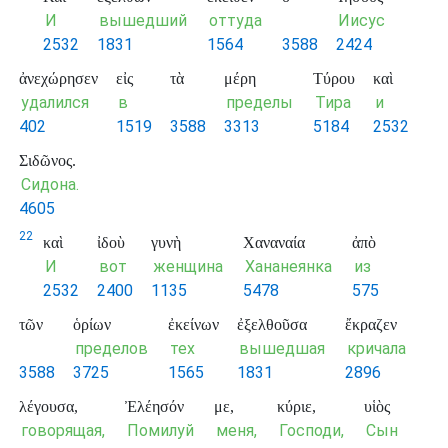
И
вышедший
оттуда
Иисус
2532
1831
1564
3588
2424
ἀνεχώρησεν
εἰς
τὰ
μέρη
Τύρου
καὶ
удалился
в
пределы
Тира
и
402
1519
3588
3313
5184
2532
Σιδῶνος.
Сидона.
4605
22
καὶ
ἰδοὺ
γυνὴ
Χαναναία
ἀπὸ
И
вот
женщина
Хананеянка
из
2532
2400
1135
5478
575
τῶν
ὁρίων
ἐκείνων
ἐξελθοῦσα
ἔκραζεν
пределов
тех
вышедшая
кричала
3588
3725
1565
1831
2896
λέγουσα,
Ἐλέησόν
με,
κύριε,
υἱὸς
говорящая,
Помилуй
меня,
Господи,
Сын