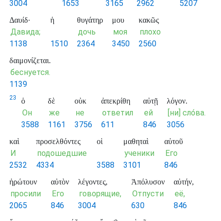
3004
1653
3165
2962
5207
Δαυίδ·
ἡ
θυγάτηρ
μου
κακῶς
Давида;
дочь
моя
плохо
1138
1510
2364
3450
2560
δαιμονίζεται.
беснуется.
1139
23
ὁ
δὲ
οὐκ
ἀπεκρίθη
αὐτῇ
λόγον.
Он
же
не
ответил
ей
[ни] сло́ва.
3588
1161
3756
611
846
3056
καὶ
προσελθόντες
οἱ
μαθηταὶ
αὐτοῦ
И
подошедшие
ученики
Его
2532
4334
3588
3101
846
ἠρώτουν
αὐτὸν
λέγοντες,
Ἀπόλυσον
αὐτήν,
просили
Его
говорящие,
Отпусти
её,
2065
846
3004
630
846