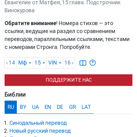
Евангелие от Матфея, 15 глава. Подстрочник
Винокурова
Обратите внимание
! Номера стихов — это
ссылки, ведущие на раздел со сравнением
переводов, параллельными ссылками, текстами
с номерами Стронга. Попробуйте.
‹ 14
Мф
15
VIN
16
›
ПОДДЕРЖИТЕ НАС
Библии
RU
BY
UA
EN
DE
GR
LAT
Синодальный перевод
Новый русский перевод