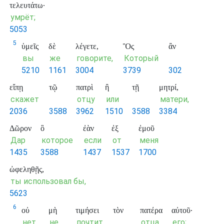
τελευτάτω·
умрёт;
5053
5
ὑμεῖς
δὲ
λέγετε,
Ὃς
ἂν
вы
же
говорите,
Который
5210
1161
3004
3739
302
εἴπῃ
τῷ
πατρὶ
ἢ
τῇ
μητρί,
скажет
отцу
или
матери,
2036
3588
3962
1510
3588
3384
Δῶρον
ὃ
ἐὰν
ἐξ
ἐμοῦ
Дар
которое
если
от
меня
1435
3588
1437
1537
1700
ὠφεληθῇς,
ты использовал бы,
5623
6
οὐ
μὴ
τιμήσει
τὸν
πατέρα
αὐτοῦ·
нет
не
почтит
отца
его;