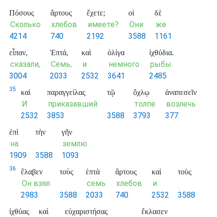
Πόσους
ἄρτους
ἔχετε;
οἱ
δὲ
Сколько
хлебов
имеете?
Они
же
4214
740
2192
3588
1161
εἶπαν,
Ἑπτά,
καὶ
ὀλίγα
ἰχθύδια.
сказали,
Семь,
и
немного
рыбы.
3004
2033
2532
3641
2485
35
καὶ
παραγγείλας
τῷ
ὄχλῳ
ἀναπεσεῖν
И
приказавший
толпе
возлечь
2532
3853
3588
3793
377
ἐπὶ
τὴν
γῆν
на
землю
1909
3588
1093
36
ἔλαβεν
τοὺς
ἑπτὰ
ἄρτους
καὶ
τοὺς
Он взял
семь
хлебов
и
2983
3588
2033
740
2532
3588
ἰχθύας
καὶ
εὐχαριστήσας
ἔκλασεν