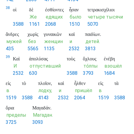
38
οἱ
δὲ
ἐσθίοντες
ἦσαν
τετρακισχίλιοι
Же
едящих
было
четыре тысячи
3588
1161
2068
1510
5070
ἄνδρες
χωρὶς
γυναικῶν
καὶ
παιδίων.
мужей
без
женщин
и
детей.
435
5565
1135
2532
3813
39
Καὶ
ἀπολύσας
τοὺς
ὄχλους
ἐνέβη
И
отпустивший
то́лпы
взошёл
2532
630
3588
3793
1684
εἰς
τὸ
πλοῖον,
καὶ
ἦλθεν
εἰς
τὰ
в
лодку,
и
пришёл
в
1519
3588
4143
2532
2064
1519
3588
ὅρια
Μαγαδάν.
пределы
Магадан.
3725
3093