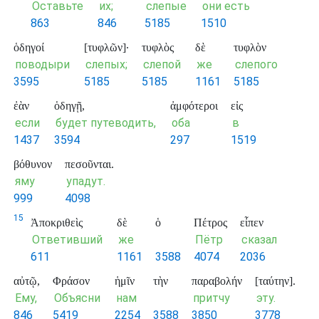
Оставьте
их;
слепые
они есть
863
846
5185
1510
ὁδηγοί
[τυφλῶν]·
τυφλὸς
δὲ
τυφλὸν
поводыри
слепых;
слепой
же
слепого
3595
5185
5185
1161
5185
ἐὰν
ὁδηγῇ,
ἀμφότεροι
εἰς
если
будет путеводить,
оба
в
1437
3594
297
1519
βόθυνον
πεσοῦνται.
яму
упадут.
999
4098
15
Ἀποκριθεὶς
δὲ
ὁ
Πέτρος
εἶπεν
Ответивший
же
Пётр
сказал
611
1161
3588
4074
2036
αὐτῷ,
Φράσον
ἡμῖν
τὴν
παραβολήν
[ταύτην].
Ему,
Объясни
нам
притчу
эту.
846
5419
2254
3588
3850
3778