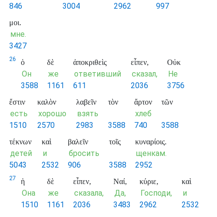
846
3004
2962
997
μοι.
мне.
3427
26
ὁ
δὲ
ἀποκριθεὶς
εἶπεν,
Οὐκ
Он
же
ответивший
сказал,
Не
3588
1161
611
2036
3756
ἔστιν
καλὸν
λαβεῖν
τὸν
ἄρτον
τῶν
есть
хорошо
взять
хлеб
1510
2570
2983
3588
740
3588
τέκνων
καὶ
βαλεῖν
τοῖς
κυναρίοις.
детей
и
бросить
щенкам.
5043
2532
906
3588
2952
27
ἡ
δὲ
εἶπεν,
Ναί,
κύριε,
καὶ
Она
же
сказала,
Да,
Господи,
и
1510
1161
2036
3483
2962
2532