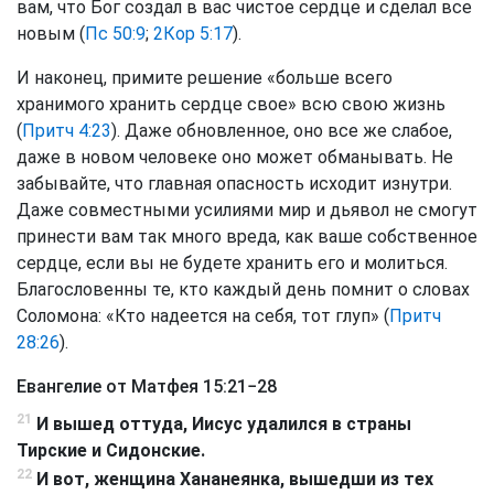
вам, что Бог создал в вас чистое сердце и сделал все
новым (
Пс 50:9
;
2Кор 5:17
).
И наконец, примите решение «больше всего
хранимого хранить сердце свое» всю свою жизнь
(
Притч 4:23
). Даже обновленное, оно все же слабое,
даже в новом человеке оно может обманывать. Не
забывайте, что главная опасность исходит изнутри.
Даже совместными усилиями мир и дьявол не смогут
принести вам так много вреда, как ваше собственное
сердце, если вы не будете хранить его и молиться.
Благословенны те, кто каждый день помнит о словах
Соломона: «Кто надеется на себя, тот глуп» (
Притч
28:26
).
Евангелие от Матфея 15:21−28
21
И вышед оттуда, Иисус удалился в страны
Тирские и Сидонские.
22
И вот, женщина Хананеянка, вышедши из тех