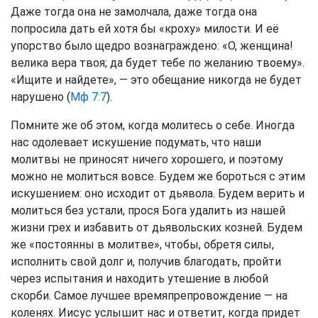
Даже тогда она не замолчала, даже тогда она
попросила дать ей хотя бы «кроху» милости. И её
упорство было щедро вознаграждено: «О, женщина!
велика вера твоя; да будет тебе по желанию твоему».
«Ищите и найдете», — это обещание никогда не будет
нарушено (
Мф 7:7
).
Помните же об этом, когда молитесь о себе. Иногда
нас одолевает искушение подумать, что наши
молитвы не приносят ничего хорошего, и поэтому
можно не молиться вовсе. Будем же бороться с этим
искушением: оно исходит от дьявола. Будем верить и
молиться без устали, прося Бога удалить из нашей
жизни грех и избавить от дьявольских козней. Будем
же «постоянны в молитве», чтобы, обретя силы,
исполнить свой долг и, получив благодать, пройти
через испытания и находить утешение в любой
скорби. Самое лучшее времяпрепровождение — на
коленях. Иисус услышит нас и ответит, когда придет