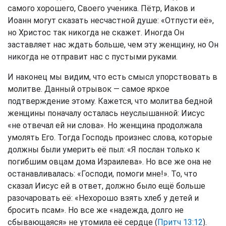
самого хорошего, Своего ученика. Пётр, Иаков и
Иоанн могут сказать несчастной душе: «Отпусти её»,
но Христос так никогда не скажет. Иногда Он
заставляет нас ждать больше, чем эту женщину, но Он
никогда не отправит нас с пустыми руками.
И наконец мы видим, что есть смысл упорствовать в
молитве. Данный отрывок — самое яркое
подтверждение этому. Кажется, что молитва бедной
женщины поначалу осталась неуслышанной: Иисус
«не отвечал ей ни слова». Но женщина продолжала
умолять Его. Тогда Господь произнес слова, которые
должны были умерить её пыл: «Я послан только к
погибшим овцам дома Израилева». Но все же она не
останавливалась: «Господи, помоги мне!». То, что
сказал Иисус ей в ответ, должно было ещё больше
разочаровать её: «Нехорошо взять хлеб у детей и
бросить псам». Но все же «надежда, долго не
сбывающаяся» не утомила её сердце (
Притч 13:12
).