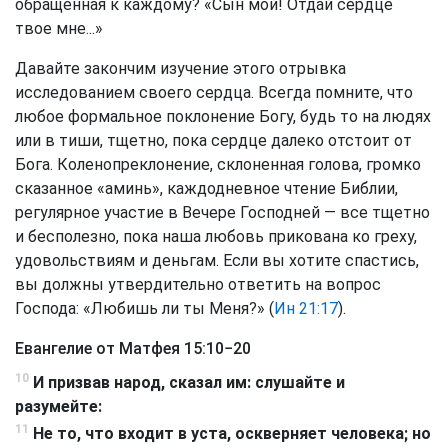
обращенная к каждому? «Сын мой! Отдай сердце
твое мне...»
Давайте закончим изучение этого отрывка
исследованием своего сердца. Всегда помните, что
любое формальное поклонение Богу, будь то на людях
или в тиши, тщетно, пока сердце далеко отстоит от
Бога. Коленопреклонение, склоненная голова, громко
сказанное «аминь», каждодневное чтение Библии,
регулярное участие в Вечере Господней — все тщетно
и бесполезно, пока наша любовь прикована ко греху,
удовольствиям и деньгам. Если вы хотите спастись,
вы должны утвердительно ответить на вопрос
Господа: «Любишь ли ты Меня?» (
Ин 21:17
).
Евангелие от Матфея 15:10−20
10
И призвав народ, сказал им: слушайте и
разумейте:
11
Не то, что входит в уста, оскверняет человека; но