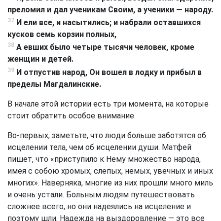
преломил и дал ученикам Своим, а ученики — народу.
37
И ели все, и насытились; и набрали оставшихся
кусков семь корзин полных,
38
А евших было четыре тысячи человек, кроме
женщин и детей.
39
И отпустив народ, Он вошел в лодку и прибыл в
пределы Магдалинские.
В начале этой истории есть три момента, на которые
стоит обратить особое внимание.
Во-первых, заметьте, что люди больше заботятся об
исцелении тела, чем об исцелении души. Матфей
пишет, что «приступило к Нему множество народа,
имея с собою хромых, слепых, немых, увечных и иных
многих». Наверняка, многие из них прошли много миль
и очень устали. Больным людям путешествовать
сложнее всего, но они надеялись на исцеление и
поэтому шли. Надежда на выздоровление — это все