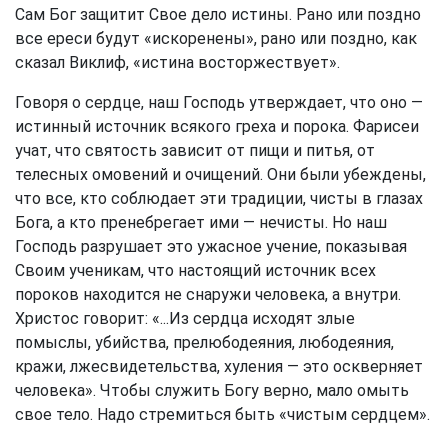
Сам Бог защитит Свое дело истины. Рано или поздно
все ереси будут «искоренены», рано или поздно, как
сказал Виклиф, «истина восторжествует».
Говоря о сердце, наш Господь утверждает, что оно —
истинный источник всякого греха и порока. Фарисеи
учат, что святость зависит от пищи и питья, от
телесных омовений и очищений. Они были убеждены,
что все, кто соблюдает эти традиции, чисты в глазах
Бога, а кто пренебрегает ими — нечисты. Но наш
Господь разрушает это ужасное учение, показывая
Своим ученикам, что настоящий источник всех
пороков находится не снаружи человека, а внутри.
Христос говорит: «...Из сердца исходят злые
помыслы, убийства, прелюбодеяния, любодеяния,
кражи, лжесвидетельства, хуления — это оскверняет
человека». Чтобы служить Богу верно, мало омыть
свое тело. Надо стремиться быть «чистым сердцем».