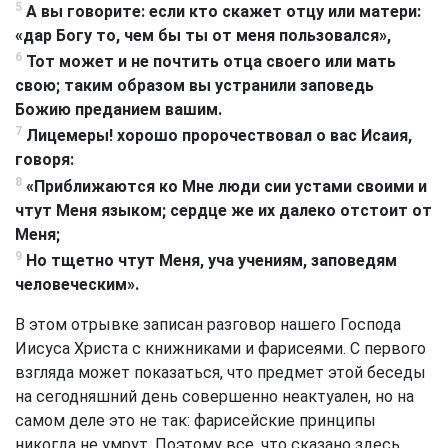
5
А вы говорите: если кто скажет отцу или матери:
«дар Богу то, чем бы ты от меня пользовался»,
6
Тот может и не почтить отца своего или мать
свою; таким образом вы устранили заповедь
Божию преданием вашим.
7
Лицемеры! хорошо пророчествовал о вас Исаия,
говоря:
8
«Приближаются ко Мне люди сии устами своими и
чтут Меня языком; сердце же их далеко отстоит от
Меня;
9
Но тщетно чтут Меня, уча учениям, заповедям
человеческим».
В этом отрывке записан разговор нашего Господа
Иисуса Христа с книжниками и фарисеями. С первого
взгляда может показаться, что предмет этой беседы
на сегодняшний день совершенно неактуален, но на
самом деле это не так: фарисейские принципы
никогда не умрут. Поэтому все, что сказано здесь,