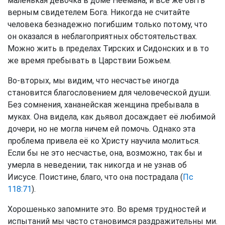
маленькая девочка в доме Неемана, и все же быть
верным свидетелем Бога. Никогда не считайте
человека безнадежно погибшим только потому, что
он оказался в неблагоприятных обстоятельствах.
Можно жить в пределах Тирских и Сидонских и в то
же время пребывать в Царствии Божьем.
Во-вторых, мы видим, что несчастье иногда
становится благословением для человеческой души.
Без сомнения, хананейская женщина пребывала в
муках. Она видела, как дьявол досаждает её любимой
дочери, но не могла ничем ей помочь. Однако эта
проблема привела её ко Христу научила молиться.
Если бы не это несчастье, она, возможно, так бы и
умерла в неведении, так никогда и не узнав об
Иисусе. Поистине, благо, что она пострадала (
Пс
118:71
).
Хорошенько запомните это. Во время трудностей и
испытаний мы часто становимся раздражительны ми.