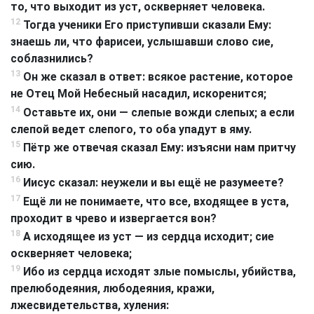
то, что выходит из уст, оскверняет человека.
12
Тогда ученики Его приступивши сказали Ему:
знаешь ли, что фарисеи, услышавши слово сие,
соблазнились?
13
Он же сказал в ответ: всякое растение, которое
не Отец Мой Небесный насадил, искоренится;
14
Оставьте их, они — слепые вожди слепых; а если
слепой ведет слепого, то оба упадут в яму.
15
Пётр же отвечая сказал Ему: изъясни нам притчу
сию.
16
Иисус сказал: неужели и вы ещё не разумеете?
17
Ещё ли не понимаете, что все, входящее в уста,
проходит в чрево и извергается вон?
18
А исходящее из уст — из сердца исходит; сие
оскверняет человека;
19
Ибо из сердца исходят злые помыслы, убийства,
прелюбодеяния, любодеяния, кражи,
лжесвидетельства, хуления: