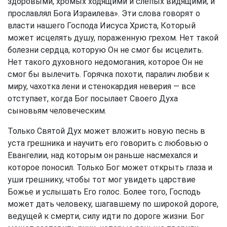
здоровыми, хромых ходящими и слепых видящими; и
прославлял Бога Израилева». Эти слова говорят о
власти нашего Господа Иисуса Христа, Который
может исцелять душу, пораженную грехом. Нет такой
болезни сердца, которую Он не смог бы исцелить.
Нет такого духовного недомогания, которое Он не
смог бы вылечить. Горячка похоти, паралич любви к
миру, чахотка лени и стенокардия неверия — все
отступает, когда Бог посылает Своего Духа
сыновьям человеческим.
Только Святой Дух может вложить новую песнь в
уста грешника и научить его говорить с любовью о
Евангелии, над которым он раньше насмехался и
которое поносил. Только Бог может открыть глаза и
уши грешнику, чтобы тот мог увидеть царствие
Божье и услышать Его голос. Более того, Господь
может дать человеку, шагавшему по широкой дороге,
ведущей к смерти, силу идти по дороге жизни. Бог