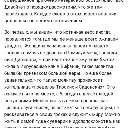
совершенное при очень интересных обстоятельствах.
Давайте по порядку рассмотрим, что же там
происходило. Каждое слово в этом повествовании
ценно для нас своим наставлением.
Во-первых, мы видим, что истинная вера иногда
проявляется там, где мы её меньше всего ожидаем
увидеть. Женщина-хананеянка просит у нашего
Господа помочь её дочери. «Помилуй меня, Господи,
сын Давидов», — взывает она к Нему. Если бы она
жила в Иерусалиме или в Вифании, такая молитва
была бы признаком большой веры. Но ещё более
удивительно, что такую молитву произносит
жительница «пределов Тирских и Сидонских». Это
означает, что не место, а благодать делает людей
верующими. Можно жить в семье пророка, как
Гиезий, слуга Елисея, но оставаться неверующим, не
раскаиваться в своих грехах и служить миру. Можно
жить в самой гуще суеверий и идолопоклонства, как