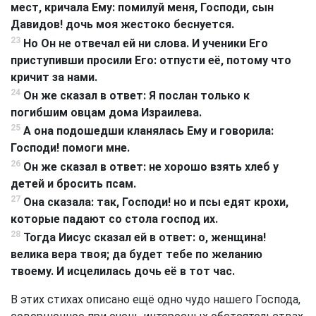
мест, кричала Ему: помилуй меня, Господи, сын
Давидов! дочь моя жестоко беснуется.
23
Но Он не отвечал ей ни слова. И ученики Его
приступивши просили Его: отпусти её, потому что
кричит за нами.
24
Он же сказал в ответ: Я послан только к
погибшим овцам дома Израилева.
25
А она подошедши кланялась Ему и говорила:
Господи! помоги мне.
26
Он же сказал в ответ: не хорошо взять хлеб у
детей и бросить псам.
27
Она сказала: так, Господи! но и псы едят крохи,
которые падают со стола господ их.
28
Тогда Иисус сказал ей в ответ: о, женщина!
велика вера твоя; да будет тебе по желанию
твоему. И исцелилась дочь её в тот час.
В этих стихах описано ещё одно чудо нашего Господа,