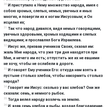
30
И приступило к Нему множество народа, имея с
собою хромых, слепых, немых, увечных и иных
многих, и повергли их к ногам Иисусовым; и Он
исцелил их;
31
Так что народ дивился, видя немых говорящими,
увечных здоровыми, хромых ходящими и слепых
видящими; и прославлял Бога Израилева.
32
Иисус же, призвав учеников Своих, сказал им:
жаль Мне народа, что уже три дня находятся при
Мне, и нечего им есть; отпустить же их не евшими
не хочу, чтобы не ослабели в дороге.
33
И говорят Ему ученики Его: откуда нам взять в
пустыне столько хлебов, чтобы накормить столько
народа?
34
Говорит им Иисус: сколько у вас хлебов? Они же
сказали: семь, и немного рыбок.
35
Тогда велел народу возлечь на землю.
36
И, взяв семь хлебов и рыбы, воздал благодарение,