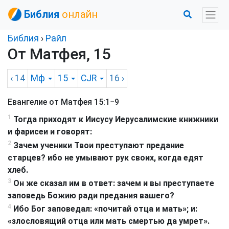
Библия
онлайн
Библия
›
Райл
От Матфея, 15
‹ 14
Мф
15
CJR
16
›
Евангелие от Матфея 15:1−9
1
Тогда приходят к Иисусу Иерусалимские книжники
и фарисеи и говорят:
2
Зачем ученики Твои преступают предание
старцев? ибо не умывают рук своих, когда едят
хлеб.
3
Он же сказал им в ответ: зачем и вы преступаете
заповедь Божию ради предания вашего?
4
Ибо Бог заповедал: «почитай отца и мать»; и:
«злословящий отца или мать смертью да умрет».