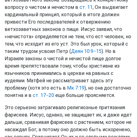
вопросу о чистом и нечистом в
ст. 11
, Он выдвигает
кардинальный принцип, который в итоге должен
привести Его последователей к отвержению
ветхозаветных законов о пище. Иисус заявил, что
«нечистота» определяется не тем, что ест человек, но
тем, что исходит из его уст. Это был урок, который с
таким трудом усвоил Петр (
Деян 10:9−15
). Но в
Израиле законы о чистой и нечистой пище долгое
время препятствовали тому, чтобы христиане из
язычников принимались в церкви на равных с
иудеями. Матфей не рассматривает здесь эту
проблему (хотя это есть в
Мк 7:19
), но она достаточно
понятна и в
ст. 17−20
еще больше проясняется.
Это серьезно затрагивало религиозные притязания
фарисеев. Иисус, однако, не защищает их, и даже идет
дальше, сравнивая фарисеев с растением, которое не
насаждал Бог, а потому оно должно быть искоренено,
как сорняк. Сравнивает Он их и со слепыми вождями,