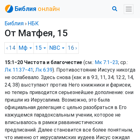
Библия
онлайн
Библия
›
НБК
От Матфея, 15
‹ 14
Мф
15
NBC
16
›
15:1−20 Чистота и благочестие
(см.:
Мк 7:1−23
; ср.:
Лк 11:37−41
;
Лк 6:39
). Противостояние Иисусу никогда
не ослабевало. Здесь снова (как и в 9:3, 11, 34; 12:2, 14,
24, 38) выступают против Него книжники и фарисеи,
но теперь приводится серьезнейшее дополнение: они
пришли из Иерусалима. Возможно, это была
официальная делегация с целью разобраться в Его
кажущемся парадоксальным учении, которое не
вписывалось в рамки раввинистических
предписаний. Далее становится все более понятным,
что именно от иерусалимских иудеев Иисус ожидал