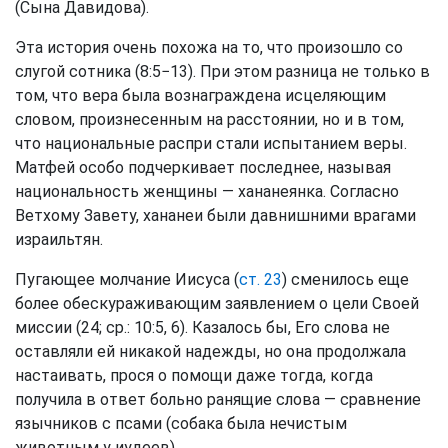
(Сына Давидова).
Эта история очень похожа на то, что произошло со
слугой сотника (8:5−13). При этом разница не только в
том, что вера была вознаграждена исцеляющим
словом, произнесенным на расстоянии, но и в том,
что национальные распри стали испытанием веры.
Матфей особо подчеркивает последнее, называя
национальность женщины — хананеянка. Согласно
Ветхому Завету, хананеи были давнишними врагами
израильтян.
Пугающее молчание Иисуса (
ст. 23
) сменилось еще
более обескураживающим заявлением о цели Своей
миссии (24; ср.: 10:5, 6). Казалось бы, Его слова не
оставляли ей никакой надежды, но она продолжала
настаивать, прося о помощи даже тогда, когда
получила в ответ больно ранящие слова — сравнение
язычников с псами (собака была нечистым
животным у иудеев).