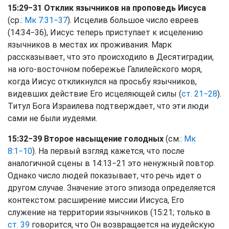
15:29−31 Отклик язычников на проповедь Иисуса
(ср.:
Мк 7:31−37
). Исцелив большое число евреев
(14:34−36), Иисус теперь приступает к исцелению
язычников в местах их проживания. Марк
рассказывает, что это происходило в Десятиградии,
на юго-восточном побережье Галилейского моря,
когда Иисус откликнулся на просьбу язычников,
видевших действие Его исцеляющей силы (
ст. 21−28
).
Титул Бога Израилева подтверждает, что эти люди
сами не были иудеями.
15:32−39 Второе насыщение голодных
(см.:
Мк
8:1−10
). На первый взгляд кажется, что после
аналогичной сцены в 14:13−21 это ненужный повтор.
Однако число людей показывает, что речь идет о
другом случае. Значение этого эпизода определяется
контекстом: расширение миссии Иисуса, Его
служение на территории язычников (15:21; только в
ст. 39
говорится, что Он возвращается на иудейскую