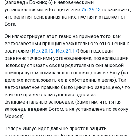
(заповедь Божию; 6) и человеческими
установлениями, и Его цитата из
Ис 29:13
показывает,
что религия, основанная на них, пустая и отдаляет от
Бога.
Он иллюстрирует этот тезис на примере того, как
ветхозаветный принцип уважительного отношения к
родителям (
Исх 20:12
;
Исх 21:17
) был подорван
раввинистическими установлениями, позволявшими
человеку отказать своим родителям в финансовой
помощи путем номинального посвящения ее Богу (на
деле же использовать ее в собственных целях). Так
ветхозаветное правило было цинично извращено, что
в итоге привело к нарушению одной из
фундаментальных заповедей. (Заметим, что пятая
заповедь введена Богом, а не установлена по закону
Моисея).
Теперь Иисус идет дальше простой защиты
ветхозаветного закона. Возвращаясь к конкретному