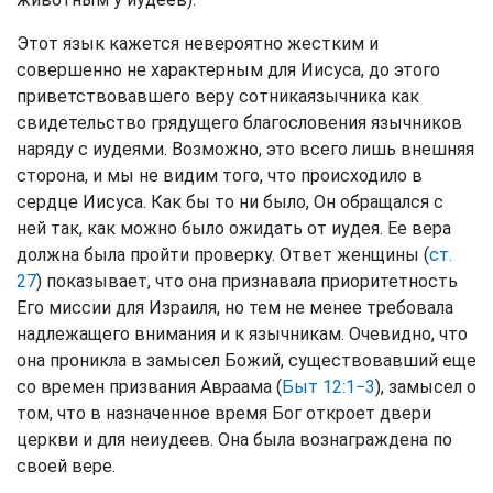
Этот язык кажется невероятно жестким и
совершенно не характерным для Иисуса, до этого
приветствовавшего веру сотникаязычника как
свидетельство грядущего благословения язычников
наряду с иудеями. Возможно, это всего лишь внешняя
сторона, и мы не видим того, что происходило в
сердце Иисуса. Как бы то ни было, Он обращался с
ней так, как можно было ожидать от иудея. Ее вера
должна была пройти проверку. Ответ женщины (
ст.
27
) показывает, что она признавала приоритетность
Его миссии для Израиля, но тем не менее требовала
надлежащего внимания и к язычникам. Очевидно, что
она проникла в замысел Божий, существовавший еще
со времен призвания Авраама (
Быт 12:1−3
), замысел о
том, что в назначенное время Бог откроет двери
церкви и для неиудеев. Она была вознаграждена по
своей вере.